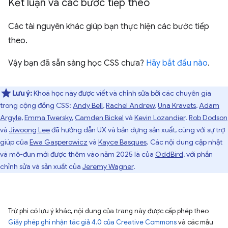
Kết luận và các bước tiếp theo
Các tài nguyên khác giúp bạn thực hiện các bước tiếp
theo.
Vậy bạn đã sẵn sàng học CSS chưa?
Hãy bắt đầu nào
.
Lưu ý:
Khoá học này được viết và chỉnh sửa bởi các chuyên gia
trong cộng đồng CSS:
Andy Bell
,
Rachel Andrew
,
Una Kravets
,
Adam
Argyle
,
Emma Twersky
,
Camden Bickel
và
Kevin Lozandier
.
Rob Dodson
và
Jiwoong Lee
đã hướng dẫn UX và bản dựng sản xuất, cùng với sự trợ
giúp của
Ewa Gasperowicz
và
Kayce Basques
. Các nội dung cập nhật
và mô-đun mới được thêm vào năm 2025 là của
OddBird
, với phần
chỉnh sửa và sản xuất của
Jeremy Wagner
.
Trừ phi có lưu ý khác, nội dung của trang này được cấp phép theo
Giấy phép ghi nhận tác giả 4.0 của Creative Commons
và các mẫu