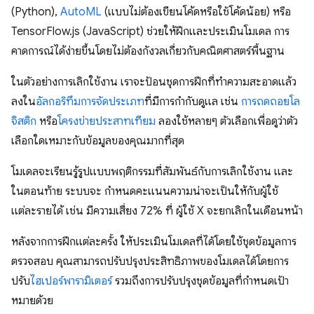
(Python),
AutoML
(แบบไม่ต้องเขียนโค้ดหรือใช้โค้ดน้อย) หรือ
TensorFlow.js (JavaScript) ช่วยให้ฝึกและประเมินโมเดล การ
คาดการณ์ได้ง่ายขึ้นโดยไม่ต้องกังวลเกี่ยวกับคณิตศาสตร์พื้นฐาน
ในตัวอย่างการเลิกใช้งาน เราจะป้อนชุดการฝึกที่ทำความสะอาดแล้ว
ลงใน
อัลกอริทึมการจัดประเภท
ที่มีการกำกับดูแล เช่น
การถดถอยโล
จิสติก
หรือ
โครงข่ายประสาทเทียม
ลองใช้หลายๆ ตัวเลือกเพื่อดูว่าตัว
เลือกใดเหมาะกับข้อมูลของคุณมากที่สุด
โมเดลจะเรียนรู้รูปแบบพฤติกรรมที่สัมพันธ์กับการเลิกใช้งาน และ
ในตอนท้าย ระบบจะ กำหนดคะแนนความน่าจะเป็นให้กับผู้ใช้
แต่ละรายได้ เช่น มีความเสี่ยง 72% ที่ ผู้ใช้ X จะยกเลิกในเดือนหน้า
หลังจากการฝึกแต่ละครั้ง ให้ประเมินโมเดลที่ได้โดยใช้ชุดข้อมูลการ
ตรวจสอบ คุณสามารถปรับปรุงประสิทธิภาพของโมเดลได้โดยการ
ปรับ
ไฮเปอร์พารามิเตอร์
รวมถึงการปรับปรุงชุดข้อมูลที่กำหนดเป้า
หมายด้วย