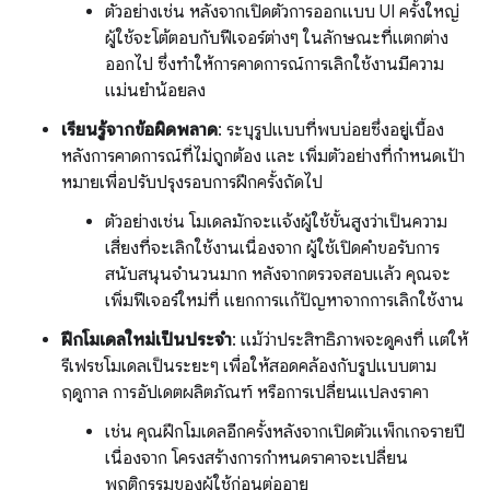
ตัวอย่างเช่น หลังจากเปิดตัวการออกแบบ UI ครั้งใหญ่
ผู้ใช้จะโต้ตอบกับฟีเจอร์ต่างๆ ในลักษณะที่แตกต่าง
ออกไป ซึ่งทำให้การคาดการณ์การเลิกใช้งานมีความ
แม่นยำน้อยลง
เรียนรู้จากข้อผิดพลาด
: ระบุรูปแบบที่พบบ่อยซึ่งอยู่เบื้อง
หลังการคาดการณ์ที่ไม่ถูกต้อง และ เพิ่มตัวอย่างที่กำหนดเป้า
หมายเพื่อปรับปรุงรอบการฝึกครั้งถัดไป
ตัวอย่างเช่น โมเดลมักจะแจ้งผู้ใช้ขั้นสูงว่าเป็นความ
เสี่ยงที่จะเลิกใช้งานเนื่องจาก ผู้ใช้เปิดคำขอรับการ
สนับสนุนจำนวนมาก หลังจากตรวจสอบแล้ว คุณจะ
เพิ่มฟีเจอร์ใหม่ที่ แยกการแก้ปัญหาจากการเลิกใช้งาน
ฝึกโมเดลใหม่เป็นประจำ
: แม้ว่าประสิทธิภาพจะดูคงที่ แต่ให้
รีเฟรชโมเดลเป็นระยะๆ เพื่อให้สอดคล้องกับรูปแบบตาม
ฤดูกาล การอัปเดตผลิตภัณฑ์ หรือการเปลี่ยนแปลงราคา
เช่น คุณฝึกโมเดลอีกครั้งหลังจากเปิดตัวแพ็กเกจรายปี
เนื่องจาก โครงสร้างการกำหนดราคาจะเปลี่ยน
พฤติกรรมของผู้ใช้ก่อนต่ออายุ