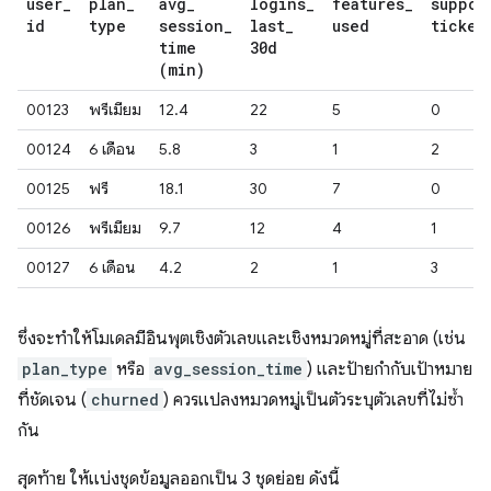
user
_
plan
_
avg
_
logins
_
features
_
suppor
id
type
session
_
last
_
used
ticket
time
30d
(min)
00123
พรีเมียม
12.4
22
5
0
00124
6 เดือน
5.8
3
1
2
00125
ฟรี
18.1
30
7
0
00126
พรีเมียม
9.7
12
4
1
00127
6 เดือน
4.2
2
1
3
ซึ่งจะทำให้โมเดลมีอินพุตเชิงตัวเลขและเชิงหมวดหมู่ที่สะอาด (เช่น
plan_type
หรือ
avg_session_time
) และป้ายกำกับเป้าหมาย
ที่ชัดเจน (
churned
) ควรแปลงหมวดหมู่เป็นตัวระบุตัวเลขที่ไม่ซ้ำ
กัน
สุดท้าย ให้แบ่งชุดข้อมูลออกเป็น 3 ชุดย่อย ดังนี้