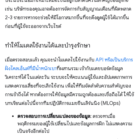
ประนีประนอมที่เหมาะสมจะขึ้นอยู่กับลำดับความสำคัญของธุรกิจ
เช่น บริษัทของคุณอาจต้องการจัดการกับสัญญาณเตือนที่ผิดพลาด
2-3 รายการหากจะช่วยให้มีโอกาสมากขึ้นที่จะดึงดูดผู้ใช้ได้มากขึ้น
ก่อนที่ผู้ใช้จะออกจากเว็บไซต์
ทำให้โมเดลใช้งานได้และบำรุงรักษา
เมื่อตรวจสอบแล้ว คุณจะนําโมเดลไปใช้งานกับ
API หรือเป็นบริการ
ฝั่งไคลเอ็นต์ที่มีน้ำหนักเบา
ที่ผสานรวม เข้ากับแดชบอร์ดข้อมูล
วิเคราะห์ได้ ในแต่ละวัน ระบบจะให้คะแนนผู้ใช้และอัปเดตภาพการ
แสดงความเสี่ยงที่จะเลิกใช้งาน เพื่อให้ทีมจัดลำดับความสำคัญของ
การเข้าถึงได้ หากต้องการให้ข้อมูลมีความถูกต้องและเชื่อถือได้ ให้ใช้
บทเรียนต่อไปนี้จากทีมปฏิบัติการแมชชีนเลิร์นนิง (MLOps)
ตรวจสอบการเปลี่ยนแปลงของข้อมูล
: ตรวจหาเมื่อ
พฤติกรรมของผู้ใช้เปลี่ยนไปและข้อมูลการฝึก ไม่แสดงความ
เป็นจริงอีกต่อไป