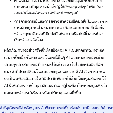
คำแนะนำ
: แนะนำรายการที่เกี่ยวข้องกับผู้ใช้หรือบริบทที่
กำหนดมากที่สุด ลองนึกถึง
"ผู้ใช้ที่ชอบคุณยังดู"
หรือ
"บท
แนะนำที่แนะนำตามความคืบหน้าของคุณ"
การคาดการณ์และการตรวจหาความผิดปกติ
: โมเดลจะคาด
การณ์เหตุการณ์ในอนาคต เช่น ปริมาณการเข้าชมที่เพิ่มขึ้น
หรือระบุพฤติกรรมที่ผิดปกติ เช่น ความผิดปกติในการชำระ
เงินหรือการฉ้อโกง
ผลิตภัณฑ์บางอย่างสร้างขึ้นโดยอิงตาม AI แบบคาดการณ์ทั้งหมด
เช่น เครื่องมือค้นพบเพลง ในกรณีอื่นๆ AI แบบคาดการณ์จะช่วย
ปรับปรุงประสบการณ์ที่กำหนดไว้แล้ว เช่น เว็บไซต์สตรีมมิงที่มีคำ
แนะนำที่ปรับเปลี่ยนในแบบของคุณ นอกจากนี้ AI เชิงคาดการณ์
ยังเป็น เครื่องมือภายในที่มีประสิทธิภาพได้ด้วย โดยคุณสามารถใช้
AI นี้เพื่อวิเคราะห์ข้อมูลผลิตภัณฑ์และผู้ใช้เพื่อ ค้นพบข้อมูลเชิงลึก
และแนะนําการดําเนินการถัดไปที่ชาญฉลาดยิ่งขึ้น
สำคัญ:
ในกรณีส่วนใหญ่ งาน AI เชิงคาดการณ์เกี่ยวข้องกับการฝึกโมเดลที่กำหน