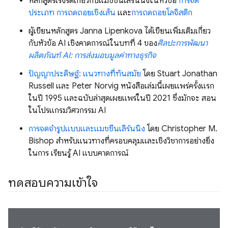
หลักสูตรเร่งรัดเกี่ยวกับแมชชีนเลิร์นนิงในหัวข้อ
การจัด
ประเภท
การถดถอยเชิงเส้น
และ
การถดถอยโลจิสติก
ผู้เขียนหลักสูตร Janna Lipenkova ได้เขียนเพิ่มเติมเกี่ยว
กับหัวข้อ AI เชิงคาดการณ์ในบทที่ 4 ของ
ศิลปะการพัฒนา
ผลิตภัณฑ์ AI: การส่งมอบมูลค่าทางธุรกิจ
ปัญญาประดิษฐ์: แนวทางที่ทันสมัย
โดย Stuart Jonathan
Russell และ Peter Norvig หนังสือเล่มนี้เผยแพร่ครั้งแรก
ในปี 1995 และฉบับล่าสุดเผยแพร่ในปี 2021 ซึ่งมักจะ สอน
ในโปรแกรมวิศวกรรม AI
การจดจำรูปแบบและแมชชีนเลิร์นนิง
โดย Christopher M.
Bishop สำหรับแนวทางที่ครอบคลุมและเชิงวิชาการอย่างยิ่ง
ในการ เรียนรู้ AI แบบคาดการณ์
ทดสอบความเข้าใจ