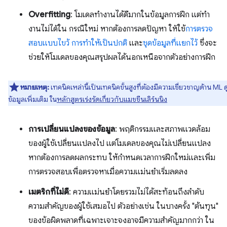
Overfitting
: โมเดลทํางานได้ดีมากในข้อมูลการฝึก แต่ทํา
งานไม่ได้ใน กรณีใหม่ หากต้องการลดปัญหา ให้ใช้
การตรวจ
สอบแบบไขว้
การทำให้เป็นปกติ
และ
ชุดข้อมูลที่แยกไว้
ซึ่งจะ
ช่วยให้โมเดลของคุณสรุปผลได้นอกเหนือจากตัวอย่างการฝึก
หมายเหตุ:
เทคนิคเหล่านี้เป็นเทคนิคขั้นสูงที่ต้องมีความเชี่ยวชาญด้าน ML ด
ข้อมูลเพิ่มเติม ใน
หลักสูตรเร่งรัดเกี่ยวกับแมชชีนเลิร์นนิง
การเปลี่ยนแปลงของข้อมูล
: พฤติกรรมและสภาพแวดล้อม
ของผู้ใช้เปลี่ยนแปลงไป แต่โมเดลของคุณไม่เปลี่ยนแปลง
หากต้องการลดผลกระทบ ให้กำหนดเวลาการฝึกใหม่และเพิ่ม
การตรวจสอบเพื่อตรวจหาเมื่อความแม่นยำเริ่มลดลง
เมตริกที่ไม่ดี
: ความแม่นยำโดยรวมไม่ได้สะท้อนถึงลำดับ
ความสำคัญของผู้ใช้เสมอไป ตัวอย่างเช่น ในบางครั้ง "ต้นทุน"
ของข้อผิดพลาดที่เฉพาะเจาะจงอาจมีความสำคัญมากกว่า ใน