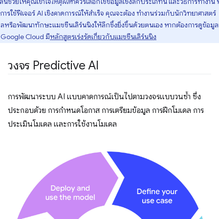
ลนี้ช่วยให้คุณเข้าใจ
เหตุผล
ที่ควรเลือกใช้ข้อมูลเชิงลึกประเภทนี้ และวิธีการทำงาน
การใช้ฟีเจอร์ AI เชิงคาดการณ์ให้สำเร็จ คุณจะต้อง ทำงานร่วมกับนักวิทยาศาสตร์
ูลหรือพัฒนาทักษะแมชชีนเลิร์นนิงให้ลึกซึ้งยิ่งขึ้นด้วยตนเอง หากต้องการดูข้อมูลเ
ม Google Cloud มี
หลักสูตรเร่งรัดเกี่ยวกับแมชชีนเลิร์นนิง
วงจร Predictive AI
การพัฒนาระบบ AI แบบคาดการณ์เป็นไปตามวงจรแบบวนซ้ำ ซึ่ง
ประกอบด้วย การกำหนดโอกาส การเตรียมข้อมูล การฝึกโมเดล การ
ประเมินโมเดล และการใช้งานโมเดล