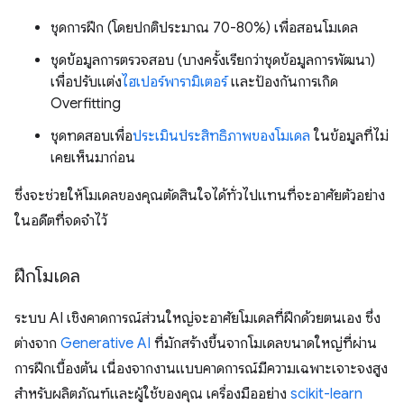
ชุดการฝึก (โดยปกติประมาณ 70-80%) เพื่อสอนโมเดล
ชุดข้อมูลการตรวจสอบ (บางครั้งเรียกว่าชุดข้อมูลการพัฒนา)
เพื่อปรับแต่ง
ไฮเปอร์พารามิเตอร์
และป้องกันการเกิด
Overfitting
ชุดทดสอบเพื่อ
ประเมินประสิทธิภาพของโมเดล
ในข้อมูลที่ไม่
เคยเห็นมาก่อน
ซึ่งจะช่วยให้โมเดลของคุณตัดสินใจได้ทั่วไปแทนที่จะอาศัยตัวอย่าง
ในอดีตที่จดจำไว้
ฝึกโมเดล
ระบบ AI เชิงคาดการณ์ส่วนใหญ่จะอาศัยโมเดลที่ฝึกด้วยตนเอง ซึ่ง
ต่างจาก
Generative AI
ที่มักสร้างขึ้นจากโมเดลขนาดใหญ่ที่ผ่าน
การฝึกเบื้องต้น เนื่องจากงานแบบคาดการณ์มีความเฉพาะเจาะจงสูง
สำหรับผลิตภัณฑ์และผู้ใช้ของคุณ เครื่องมืออย่าง
scikit-learn