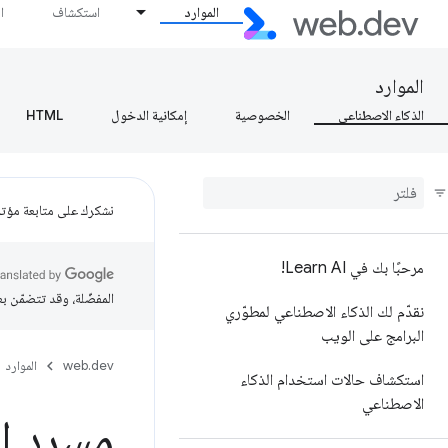
الموارد
استكشاف
ا
الموارد
الذكاء الاصطناعي
الخصوصية
إمكانية الدخول
HTML
نشكرك على متابعة مؤتمر ogle I/O
مرحبًا بك في Learn AI!
المفضّلة، وقد تتضمّن ب
نقدّم لك الذكاء الاصطناعي لمطوّري
البرامج على الويب
web.dev
الموارد
استكشاف حالات استخدام الذكاء
الاصطناعي
مسرد ا