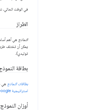
في الوقت الحالي، ن
الطراز
النماذج
هي أهم أساس 
يمكن أن تختلف طريق
توليدي).
بطاقة النموذج
بطاقات النماذج
هي نظ
استراتيجية Google بشأن الذكاء الاصطناعي المسؤول
أوزان النموذج