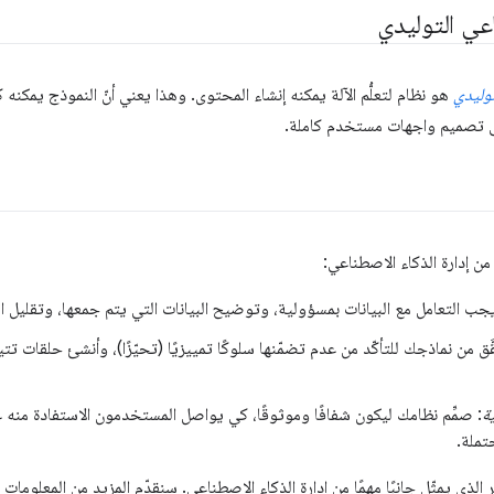
اعي التوليدي
توليدي
هو نظام لتعلُّم الآلة يمكنه إنشاء المحتوى. وهذا يعني أنّ النموذج يمكنه
ى تصميم واجهات مستخدم كاملة.
ن إدارة الذكاء الاصطناعي:
يجب التعامل مع البيانات بمسؤولية، وتوضيح البيانات التي يتم جمعها، وتقليل ال
َّق من نماذجك للتأكّد من عدم تضمّنها سلوكًا تمييزيًا (تحيّزًا)، وأنشئ حلقات ت
ة
: صمِّم نظامك ليكون شفافًا وموثوقًا، كي يواصل المستخدمون الاستفادة منه ع
تملة.
ير الذي يمثّل جانبًا مهمًا من إدارة الذكاء الاصطناعي. سنقدّم المزيد من المعلوم