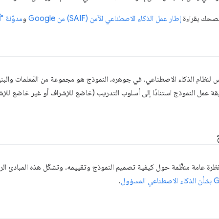
نصحك بقراءة
إطار عمل الذكاء الاصطناعي الآمن (SAIF) من Google
و
مدوّنة "أمان 
لنظام الذكاء الاصطناعي. في جوهره، النموذج هو مجموعة من المَعلمات والبنية
ة عمل النموذج استنادًا إلى أسلوب التدريب (خاضع للإشراف أو غير خاضع للإش
رة عامة منظَّمة حول كيفية تصميم النموذج وتقييمه. وتشكّل هذه المبادئ الركا
.