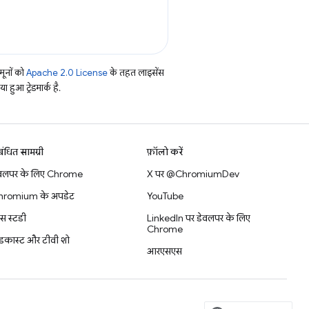
ूनों को
Apache 2.0 License
के तहत लाइसेंस
हुआ ट्रेडमार्क है.
बंधित सामग्री
फ़ॉलो करें
वलपर के लिए Chrome
X पर @ChromiumDev
hromium के अपडेट
YouTube
स स्टडी
LinkedIn पर डेवलपर के लिए
Chrome
डकास्ट और टीवी शो
आरएसएस