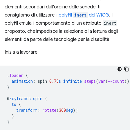
elementi secondari dall'ordine delle schede, ti
consigliamo di utilizzare
il polyfill
inert
del WICG
. Il
polyfill emula il comportamento di un attributo
inert
proposto, che impedisce la selezione o la lettura degli
elementi da parte delle tecnologie per la disabilità.
Inizia a lavorare.
.
loader
{
animation
:
spin
0.75
s
infinite
steps
(
var
(
--count
))
}
@
keyframes
spin
{
to
{
transform
:
rotate
(
360
deg
);
}
}