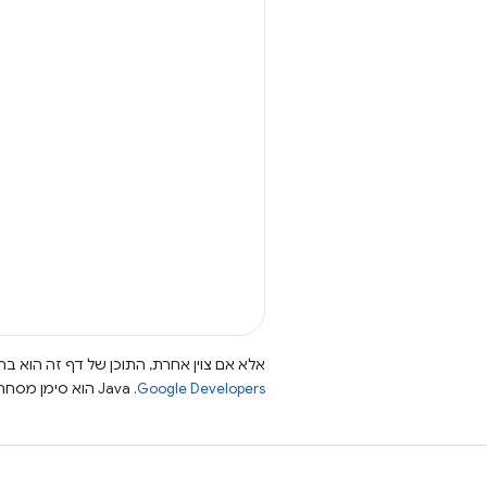
אלא אם צוין אחרת, התוכן של דף זה הוא ברי
Google Developers‏
.‏ Java הוא סימן מסחרי רשום של חברת Oracle ו/או של השותפים העצמאיים שלה.