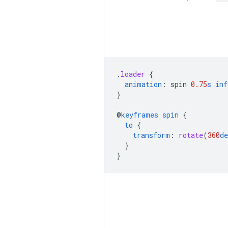
.
loader
{
animation
:
spin
0.75
s
inf
}
@
keyframes
spin
{
to
{
transform
:
rotate
(
360
de
}
}