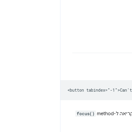
-method‏
focus()