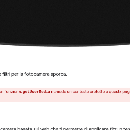
di e filtri per la fotocamera sporca.
on funziona,
richiede un contesto protetto e questa pag
getUserMedia
amera basata sul web che ti permette di applicare filtri in te