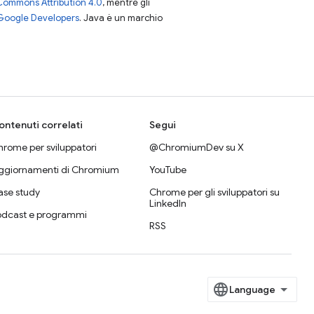
Commons Attribution 4.0
, mentre gli
 Google Developers
. Java è un marchio
ontenuti correlati
Segui
rome per sviluppatori
@ChromiumDev su X
ggiornamenti di Chromium
YouTube
ase study
Chrome per gli sviluppatori su
LinkedIn
odcast e programmi
RSS