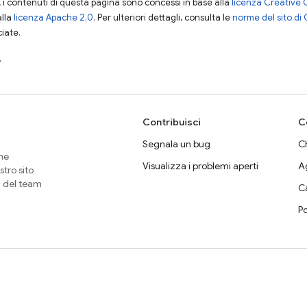
i contenuti di questa pagina sono concessi in base alla
licenza Creative 
alla
licenza Apache 2.0
. Per ulteriori dettagli, consulta le
norme del sito di
ciate.
.
Contribuisci
C
Segnala un bug
Ch
che
Visualizza i problemi aperti
A
stro sito
i del team
C
P