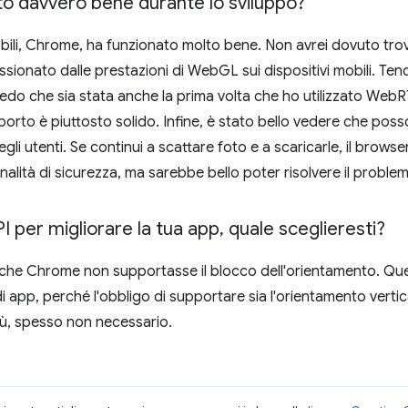
o davvero bene durante lo sviluppo?
obili, Chrome, ha funzionato molto bene. Non avrei dovuto trov
ssionato dalle prestazioni di WebGL sui dispositivi mobili. Ten
do che sia stata anche la prima volta che ho utilizzato WebRTC
orto è piuttosto solido. Infine, è stato bello vedere che posso
egli utenti. Se continui a scattare foto e a scaricarle, il brow
alità di sicurezza, ma sarebbe bello poter risolvere il problem
I per migliorare la tua app
,
quale sceglieresti?
che Chrome non supportasse il blocco dell'orientamento. Ques
i app, perché l'obbligo di supportare sia l'orientamento vertic
iù, spesso non necessario.