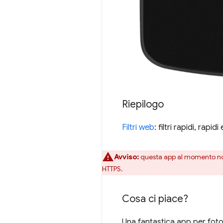
Riepilogo
Filtri web
: filtri rapidi, rapi
Avviso:
questa app al momento n
HTTPS.
Cosa ci piace?
Una fantastica app per fotoc