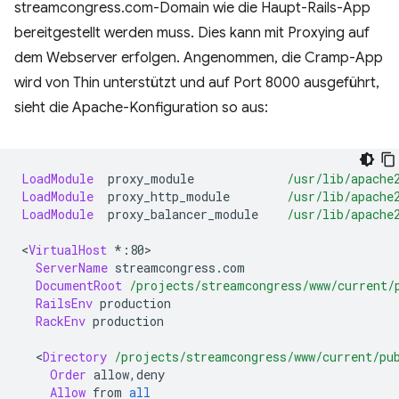
streamcongress.com-Domain wie die Haupt-Rails-App
bereitgestellt werden muss. Dies kann mit Proxying auf
dem Webserver erfolgen. Angenommen, die Cramp-App
wird von Thin unterstützt und auf Port 8000 ausgeführt,
sieht die Apache-Konfiguration so aus:
LoadModule
proxy_module
/usr/lib/apache
LoadModule
proxy_http_module
/usr/lib/apache
LoadModule
proxy_balancer_module
/usr/lib/apache
<
VirtualHost
ServerName
DocumentRoot
/projects/streamcongress/www/current/
RailsEnv
RackEnv
production

<
Directory
/projects/streamcongress/www/current/pu
Order
Allow
from
all