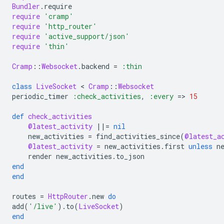
Bundler
.
require
require
'cramp'
require
'http_router'
require
'active_support/json'
require
'thin'
Cramp
::
Websocket
.
backend
=
:thin
class
LiveSocket
 < 
Cramp
::
Websocket
periodic_timer
:check_activities
,
:every
=
>
15
def
check_activities
@latest_activity
||=
nil
new_activities
=
find_activities_since
(
@latest_a
@latest_activity
=
new_activities
.
first
unless
n
render
new_activities
.
to_json
end
end
routes
=
HttpRouter
.
new
do
add
(
'/live'
)
.
to
(
LiveSocket
)
end