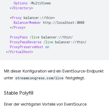
Options
<
/
Directory
>

<
Proxy
BalancerMember
<
/
Proxy
>

ProxyPass
/live
ProxyPassReverse
/live
ProxyPreserveHost
on
<
/
VirtualHost
Mit dieser Konfiguration wird ein EventSource-Endpunkt
unter
streamcongress.com/live
festgelegt.
Stable Polyfill
Einer der wichtigsten Vorteile von EventSource