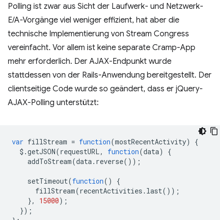
Polling ist zwar aus Sicht der Laufwerk- und Netzwerk-
E/A-Vorgänge viel weniger effizient, hat aber die
technische Implementierung von Stream Congress
vereinfacht. Vor allem ist keine separate Cramp-App
mehr erforderlich. Der AJAX-Endpunkt wurde
stattdessen von der Rails-Anwendung bereitgestellt. Der
clientseitige Code wurde so geändert, dass er jQuery-
AJAX-Polling unterstützt:
var
fillStream
=
function
(
mostRecentActivity
)
{
$
.
getJSON
(
requestURL
,
function
(
data
)
{
addToStream
(
data
.
reverse
());
setTimeout
(
function
()
{
fillStream
(
recentActivities
.
last
());
},
15000
);
});