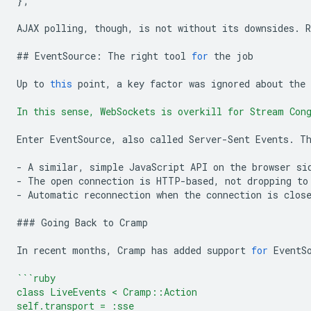
};
AJAX
polling
,
though
,
is
not
without
its
downsides
.
R
##
EventSource
:
The
right
tool
for
the
job
Up
to
this
point
,
a
key
factor
was
ignored
about
the
In this sense, WebSockets is overkill for Stream Con
Enter
EventSource
,
also
called
Server
-
Sent
Events
.
T
-
A
similar
,
simple
JavaScript
API
on
the
browser
si
-
The
open
connection
is
HTTP
-
based
,
not
dropping
to
-
Automatic
reconnection
when
the
connection
is
clos
###
Going
Back
to
Cramp
In
recent
months
,
Cramp
has
added
support
for
EventS
```ruby
class LiveEvents < Cramp::Action
self.transport = :sse