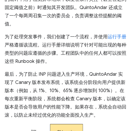
固定阈值之前）时通知其开发团队。QuintoAndar 还成立
了一个每两周召集一次的委员会，负责调整这些提醒的阈
值。
为了处理突发事件，我们创建了一个流程，并使用
运行手册
严格遵循该流程。运行手册详细说明了针对可能出现的每种
类型的问题应遵循的步骤。工程团队中的任何人都可以按照
这些 Runbook 操作。
最后，为了防止 INP 问题进入生产环境，QuintoAndar 实
现了 Canary 版本发布系统，该系统会分阶段向用户提供新
版本（例如，从 1%、10%、65% 逐步增加到 100%）。在
每次重新平衡阶段，系统都会检查 Canary 版本，以确定该
版本是否会导致用户的性能下降。如果存在，系统会自动回
滚，以防止未经过优化的功能全面投入生产。