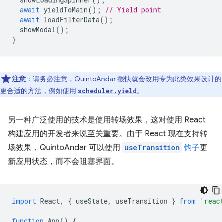
await
yieldToMain
();
// Yield point
await
loadFilterData
();
showModal
();
}
注意
：请务必注意，QuintoAndar 很快就会改用专为此类效果设计的
更合适的方法，例如使用
。
scheduler.yield
另一种广泛使用的技术是使用转场效果，这对使用 React
构建应用的开发者来说至关重要。由于 React 现在支持转
场效果，QuintoAndar 可以使用
useTransition
钩子
更
新应用状态，而不会阻塞界面。
import
React
,
{
useState
,
useTransition
}
from
'reac
function
App
()
{