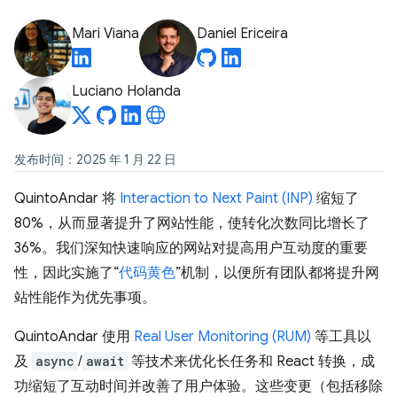
Mari Viana
Daniel Ericeira
Luciano Holanda
发布时间：2025 年 1 月 22 日
QuintoAndar 将
Interaction to Next Paint (INP)
缩短了
80%，从而显著提升了网站性能，使转化次数同比增长了
36%。我们深知快速响应的网站对提高用户互动度的重要
性，因此实施了“
代码黄色
”机制，以便所有团队都将提升网
站性能作为优先事项。
QuintoAndar 使用
Real User Monitoring (RUM)
等工具以
及
async
/
await
等技术来优化长任务和 React 转换，成
功缩短了互动时间并改善了用户体验。这些变更（包括移除