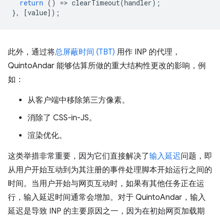
return
()
=
>
clearTimeout
(
handler
);
},
[
value
]);
此外，通过将
总屏蔽时间 (TBT)
用作 INP 的代理，
QuintoAndar 能够估算所做的重大结构性更改的影响，例
如：
从客户端中移除第三方像素。
消除了 CSS-in-JS。
渲染优化。
这类举措非常重要，因为它们直接解决了
输入延迟
问题，即
从用户开始互动到为其注册的事件处理脚本开始运行之间的
时间。当用户开始与网页互动时，如果有其他任务正在运
行，输入延迟时间通常会增加。对于 QuintoAndar，输入
延迟是导致 INP 的主要原因之一，因为在初始网页加载期