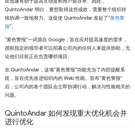
应迅速有助于提高互动度和用户留存率。因此，
QuintoAndar 明白，要想取得这些成效，需要整个组织持
续协调一致地努力。这促使 QuintoAndar 发起了“
黄色警
报
”。
“黄色警报”一词源自 Google，旨在应对提高速度的需求，
授权指定的领导者可以招募公司内的任何人来提供协助，无
论他们目前正在负责哪些项目。
在 QuintoAndar，这项“黄色警报”功能充当了内部提醒系
统，旨在优先改进组织内的 Web 性能。宣布“黄色警报”
后，公司内的各个团队会立即协调行动，解决与性能相关的
问题。
Quinto
Andar 如何发现重大优化机会并
进行优化