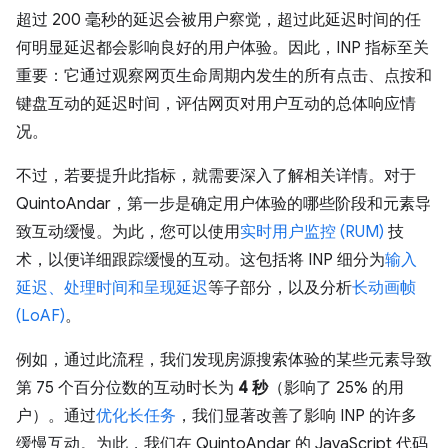
超过 200 毫秒的延迟会被用户察觉，超过此延迟时间的任
何明显延迟都会影响良好的用户体验。因此，INP 指标至关
重要：它通过观察网页生命周期内发生的所有点击、点按和
键盘互动的延迟时间，评估网页对用户互动的总体响应情
况。
不过，若要提升此指标，就需要深入了解相关详情。对于
QuintoAndar，第一步是确定用户体验的哪些阶段和元素导
致互动缓慢。为此，您可以使用
实时用户监控 (RUM)
技
术，以便详细跟踪缓慢的互动。这包括将 INP 细分为
输入
延迟、处理时间和呈现延迟
等子部分，以及分析
长动画帧
(LoAF)
。
例如，通过此流程，我们发现房源搜索体验的某些元素导致
第 75 个百分位数的互动时长为
4 秒
（影响了 25% 的用
户）。通过
优化长任务
，我们显著改善了影响 INP 的许多
缓慢互动。为此，我们在 QuintoAndar 的 JavaScript 代码