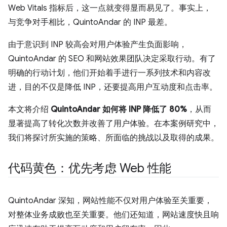
Web Vitals 指标后，这一点就变得显而易见了。事实上，
与竞争对手相比，QuintoAndar 的 INP 最差。
由于意识到 INP 较高会对用户体验产生负面影响，
QuintoAndar 的 SEO 和网站效果团队决定采取行动。有了
明确的行动计划，他们开始着手进行一系列技术和内容改
进，目的不仅是降低 INP，还要提高用户互动度和点击率。
本文将介绍
QuintoAndar 如何将 INP 降低了 80%
，从而
显著提高了转化次数并改善了用户体验。在本案例研究中，
我们将探讨所实施的策略、所面临的挑战以及取得的成果。
代码黄色：优先考虑 Web 性能
QuintoAndar 深知，网站性能不仅对用户体验至关重要，
对整体业务成败也至关重要。他们还知道，网站速度快且响