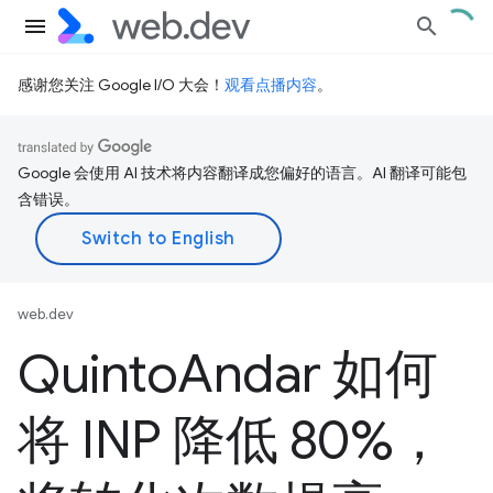
感谢您关注 Google I/O 大会！
观看点播内容
。
Google 会使用 AI 技术将内容翻译成您偏好的语言。AI 翻译可能包
含错误。
web.dev
Quinto
Andar 如何
将 INP 降低 80%，