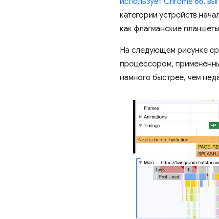
использует Chrome 68, вы
категории устройств начал
как флагманские планшеты
На следующем рисунке сра
процессором, примененным
намного быстрее, чем нед