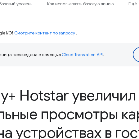
Базовый уровень
Как использовать базовую линию
Ещё
le I/O!
Смотрите контент по запросу
.
аница переведена с помощью
Cloud Translation API
.
ey+ Hotstar увеличил
льные просмотры ка
на устройствах в го