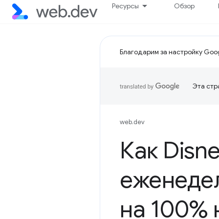
Ресурсы
Обзор
Благодарим за настройку Goog
Эта стр
web.dev
Как Disn
еженеде
на 100% 