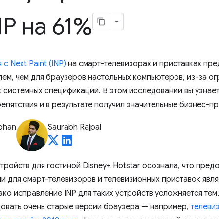
NP на 61%
с Next Paint (INP)
на смарт-телевизорах и приставках пре
ем, чем для браузеров настольных компьютеров, из-за о
 системных спецификаций. В этом исследовании вы узнаете
епятствия и в результате получил значительные бизнес-п
ohan
Saurabh Rajpal
тройств для гостиной Disney+ Hotstar осознала, что пре
и для смарт-телевизоров и телевизионных приставок явля
ко исправление INP для таких устройств усложняется тем
зовать очень старые версии браузера — например,
телеви