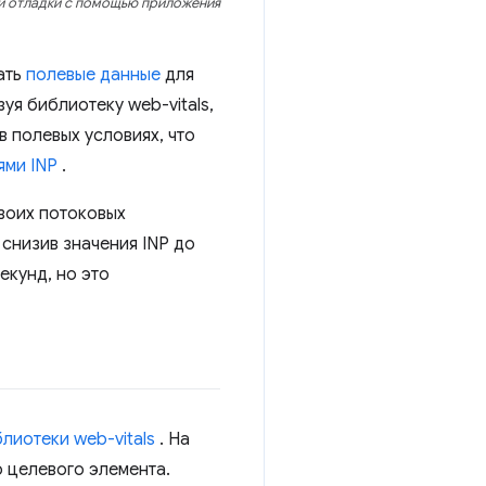
ой отладки с помощью приложения
ать
полевые данные
для
уя библиотеку web-vitals,
в полевых условиях, что
ями INP
.
своих потоковых
снизив значения INP до
кунд, но это
лиотеки web-vitals
. На
 целевого элемента.