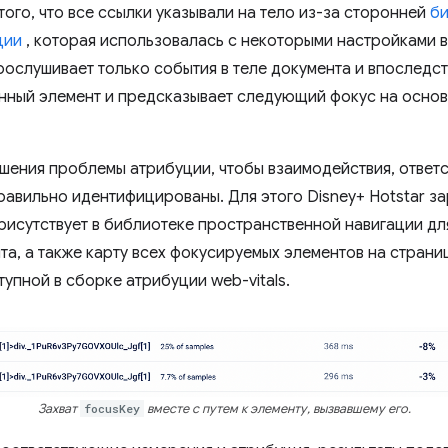
ого, что все ссылки указывали на тело из-за сторонней
би
ции
, которая использовалась с некоторыми настройками 
прослушивает только события в теле документа и впоследс
нный элемент и предсказывает следующий фокус на основ
решения проблемы атрибуции, чтобы взаимодействия, ответ
правильно идентифицированы. Для этого Disney+ Hotstar з
рисутствует в библиотеке пространственной навигации дл
а, а также карту всех фокусируемых элементов на страни
упной в сборке атрибуции web-vitals.
Захват
focusKey
вместе с путем к элементу, вызвавшему его.