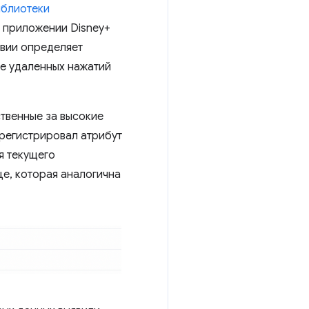
блиотеки
в приложении Disney+
твии определяет
е удаленных нажатий
ственные за высокие
арегистрировал атрибут
я текущего
це, которая аналогична