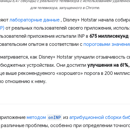
аницы 6,47 секунды) с реального телевизора с использованием удаленн
для телевизора, запущенного в Chrome.
ляют
лабораторные данные
, Disney+ Hotstar начала собир
NP)
от реальных пользователей своего приложения, использ
льзователей приложения испытали INP в
675 миллисекунд
овательским опытом в соответствии с
пороговыми значени
матривается, как Disney+ Hotstar улучшили отзывчивость 
 бюджетных устройствах. Они достигли
улучшения на 61%,
ще выше рекомендуемого «хорошего» порога в 200 миллисе
о отношению к нему.
 приложение
методом
onINP
из
атрибуционной сборки биб
 различные проблемы, особенно при определении точного