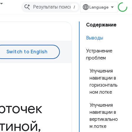
/
Содержание
Выводы
Устранение
проблем
Улучшения
навигации в
горизонталь
ном лотке
рточек
Улучшения
навигации в
вертикально
стиной
,
м лотке