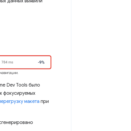
вых данных выявили
навигации.
me Dev Tools было
ех фокусируемых
перегрузку макета
при
 сгенерировано