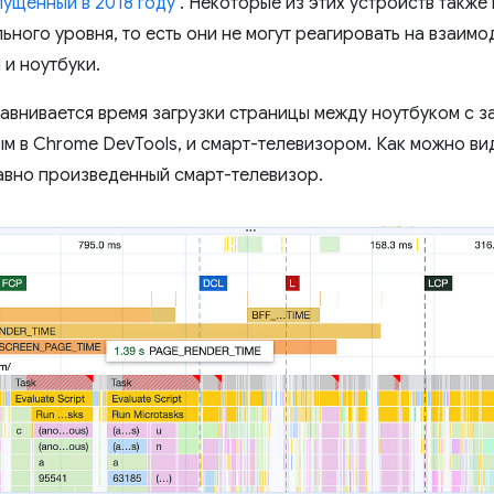
пущенный в 2018 году
. Некоторые из этих устройств также
ьного уровня, то есть они не могут реагировать на взаимо
 и ноутбуки.
внивается время загрузки страницы между ноутбуком с з
 в Chrome DevTools, и смарт-телевизором. Как можно вид
авно произведенный смарт-телевизор.