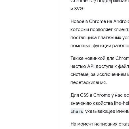
Chrome 109 поддерживае
и SVG.
Новое в Chrome на Andro
который позволяет клиент
поставщика платежных усл
помощью функции разблоки
Также новинкой для Chrome
частью API доступа к фай
системе, за исключением
перетаскивания.
Для CSS в Chrome у нас е
значению свойства line-he
chars
указывающее минима
На момент написания стать