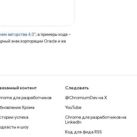
ем авторства 4.0"
, а примеры кода –
арный знак корпорации Oracle и ее
вязанный контент
Следовать
hrome для разработчиков
@ChromiumDev на X
бновления Хрома
YouTube
стории успеха
Chrome для разработчиков на
LinkedIn
одкасты и шоу
Код для фида RSS