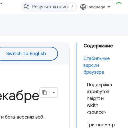
/
Содержание
Стабильные
версии
браузера
Поддержка
екабре
атрибутов
height и
width
<source>
 и бета-версиях веб-
Тригонометр