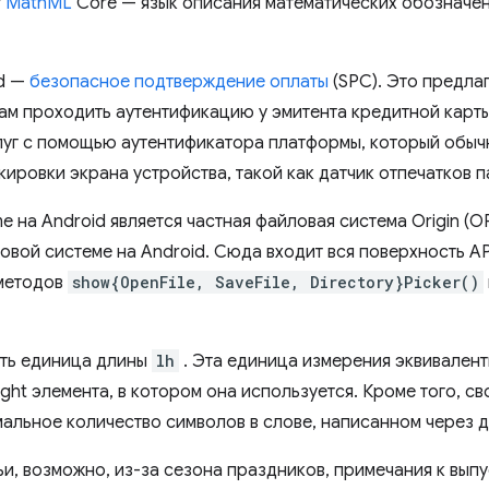
т
MathML
Core — язык описания математических обозначен
id —
безопасное подтверждение оплаты
(SPC). Это предла
ам проходить аутентификацию у эмитента кредитной карты
уг с помощью аутентификатора платформы, который обычн
ровки экрана устройства, такой как датчик отпечатков п
 на Android является частная файловая система Origin (OP
ловой системе на Android. Сюда входит вся поверхность A
 методов
show{OpenFile, SaveFile, Directory}Picker()
сть единица длины
lh
. Эта единица измерения эквивален
ight элемента, в котором она используется. Кроме того, с
льное количество символов в слове, написанном через д
и, возможно, из-за сезона праздников, примечания к выпус