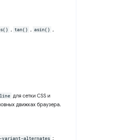
os()
,
tan()
,
asin()
,
line
для сетки CSS и
новных движках браузера.
-variant-alternates
: