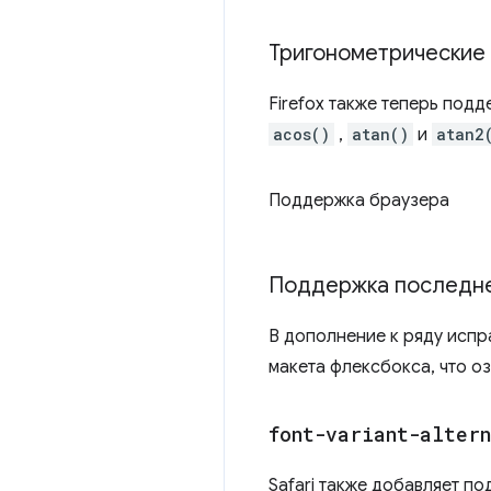
Тригонометрические
Firefox также теперь под
acos()
,
atan()
и
atan2
Поддержка браузера
Поддержка последней
В дополнение к ряду испр
макета флексбокса, что о
font-variant-alter
Safari также добавляет п