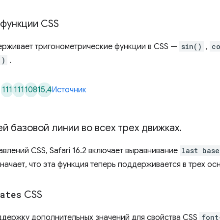
 функции CSS
держивает тригонометрические функции в CSS —
sin()
,
c
()
.
111
111
108
15,4
Источник
 базовой линии во всех трех движках
.
авлений CSS, Safari 16.2 включает выравнивание
last base
значает, что эта функция теперь поддерживается в трех ос
nates
CSS
оддержку дополнительных значений для свойства CSS
font