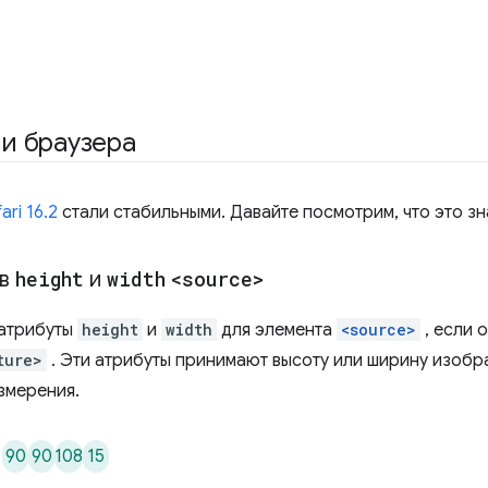
и браузера
ari 16.2
стали стабильными. Давайте посмотрим, что это зн
ов
height
и
width
<source>
 атрибуты
height
и
width
для элемента
<source>
, если 
ture>
. Эти атрибуты принимают высоту или ширину изобра
змерения.
90
90
108
15