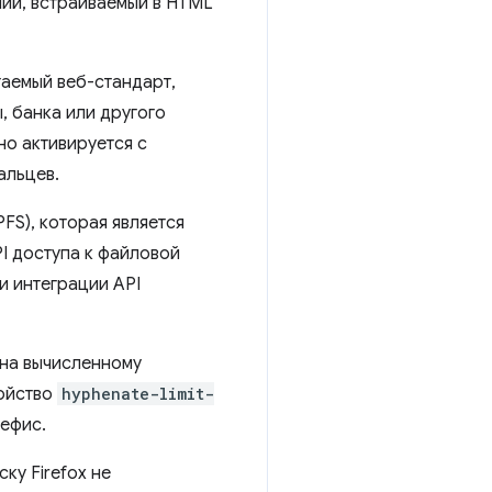
ий, встраиваемый в HTML
гаемый веб-стандарт,
, банка или другого
о активируется с
альцев.
FS), которая является
PI доступа к файловой
и интеграции API
тна вычисленному
войство
hyphenate-limit-
ефис.
ку Firefox не