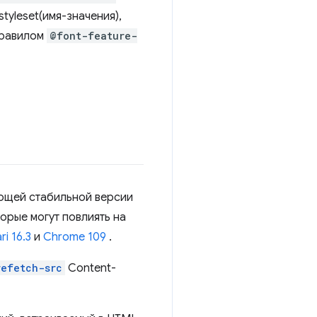
tyleset(имя-значения),
 правилом
@font-feature-
ующей стабильной версии
орые могут повлиять на
ri 16.3
и
Chrome 109
.
refetch-src
Content-