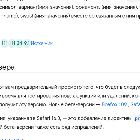
 символ-вариант(имя-значения), орнаменты(имя-значения), s
. -name), swash(имя-значения) вместе со связанным с ним
111
111
34
9.1
Источник
зера
т вам предварительный просмотр того, что будет в след
 время для тестирования новых функций или удалений, кот
 получит эту версию. Новые бета-версии —
Firefox 109
,
Safa
я, указанная в Safari 16.3, — это добавление директивы
p
той бета-версии также есть ряд исправлений.