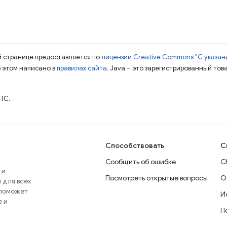
ой странице предоставляется по
лицензии Creative Commons "С указани
б этом написано в
правилах сайта
. Java – это зарегистрированный тов
TC.
Способствовать
С
Сообщить об ошибке
C
 и
Посмотреть открытые вопросы
О
 для всех
 поможет
И
e и
П