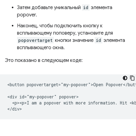
Затем добавьте уникальный
id
элемента
popover.
Наконец, чтобы подключить кнопку к
всплывающему поповеру, установите для
popovertarget
кнопки значение
id
элемента
всплывающего окна.
Это показано в следующем коде:
<button popovertarget="my-popover">Open Popover</butt
<div id="my-popover" popover>

  <p><p>I am a popover with more information. Hit <kb