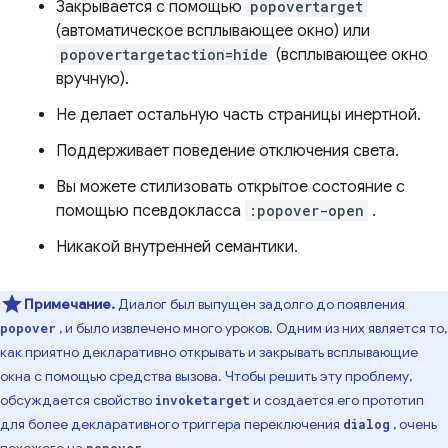
Закрывается с помощью
popovertarget
(автоматическое всплывающее окно) или
popovertargetaction=hide
(всплывающее окно
вручную).
Не делает остальную часть страницы инертной.
Поддерживает поведение отключения света.
Вы можете стилизовать открытое состояние с
помощью псевдокласса
:popover-open
.
Никакой внутренней семантики.
Примечание.
Диалог был выпущен задолго до появления
, и было извлечено много уроков. Одним из них является то,
popover
как приятно декларативно открывать и закрывать всплывающие
окна с помощью средства вызова. Чтобы решить эту проблему,
обсуждается свойство
и создается его прототип
invoketarget
для более декларативного триггера переключения
, очень
dialog