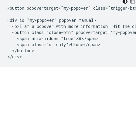
<button popovertarget="my-popover" class="trigger-btn
<div id="my-popover" popover=manual>

  <p>I am a popover with more information. Hit the cl
  <button class="close-btn" popovertarget="my-popover
    <span aria-hidden="true">❌</span>

    <span class="sr-only">Close</span>

  </button>
