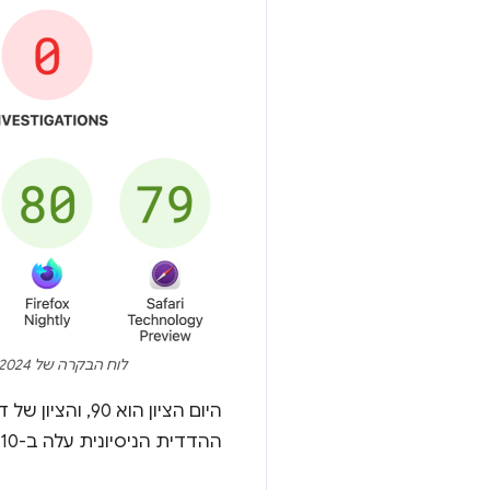
לוח הבקרה של Interop 2024 בפברואר 2024.
ההדדית הניסיונית עלה ב-10 נקודות, ובפוסט הזה נסביר על חלק מהתכונות שתרמו לציון הזה.