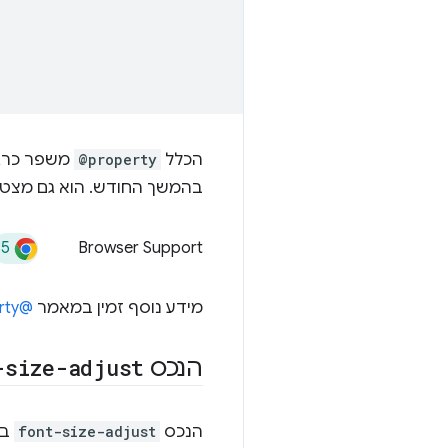
הכלל
@property
בהמשך החודש. הוא גם מצטרף ל-e Newly Available
85
Browser Support
מידע נוסף זמין במאמר
@property: מתן כוחות-על למשתני CSS
הנכס
-size-adjust
הנכס
font-size-adjust