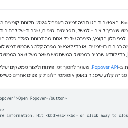
חלון קופץ הפך לחלק מ-Baseline. האפשרות הזו ת
שצריך ליצור – למשל, תפריטים, טיפים, שכבות-על לבחירו
ם. לפני חלון הקופץ, היצירה של כל אחת מהתכונות האלה כללה 
ה רכיבים בו-זמנית, או כדי לאפשר סגירה קלה כשהמשתמש לוחץ 
, כדי לוודא שרכיב בממשק המשתמש נשאר מעל שאר הממשק.
ת ב-
Popover API
, שעוזר לחסוך זמן פיתוח וליצור ממשקים יעילים
 סגירה קלה, שיסגור באופן אוטומטי חלונות קופצים אחרים כשייפ
opover">Open Popover</button>

r>

re information. Hit <kbd>esc</kbd> or click away to clos