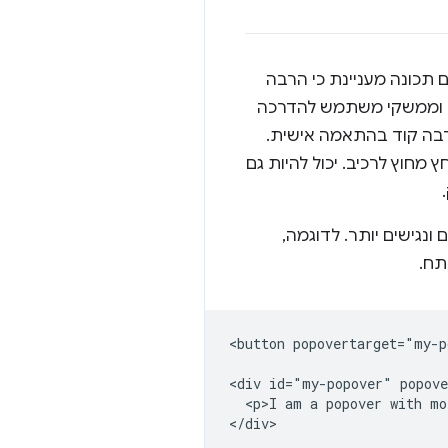
היה זמינה באפריל 2024. חלונות קופצים הם תכונה מעניינת כי הרבה
ת וממשקי משתמש להדרכה
הרבה קוד בהתאמה אישית.
מחוץ לרכיב. יכול להיות גם
 ונגישים יותר. לדוגמה,
תח.
<button popovertarget="my-p
<div id="my-popover" popove
  <p>I am a popover with mo