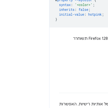
syntax
:
'<color>'
;
inherits
:
false
;
initial-value
:
hotpink
;
}
משפר כרגע את הציון הניסיוני של Firefox, וישפר את הציון היציב כשגרסת Firefox 128 תשוחרר
 של אותיות רישיות. האפשרות