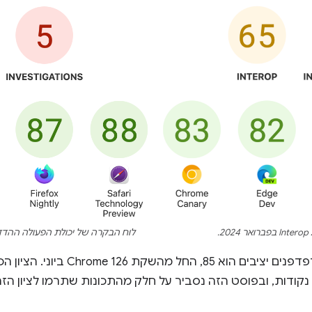
לוח הבקרה של יכולת הפעולה ההדדית לשנת 2024 בס
היום הציון הוא 90, והציון של דפדפנים יציבי