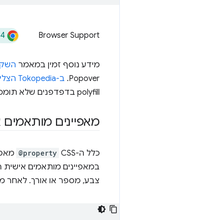
14
Browser Support
מידע נוסף זמין במאמר
השקת Popover API בגר
Popover.
ב-Tokopedia הצליחו לצמצם באופן משמעותי את כמות הקוד של React
polyfill בדפדפנים שלא תומכים בה.
מאפיינים מותאמים
כלל ה-CSS
@property
מאפש
במאפיינים מותאמים אישית ר
צבע, מספר או אורך. לאחר מכ