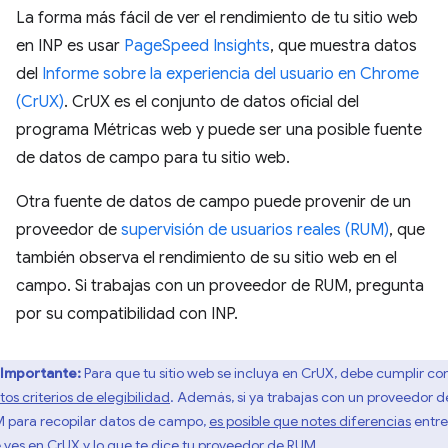
La forma más fácil de ver el rendimiento de tu sitio web
en INP es usar
PageSpeed Insights
, que muestra datos
del
Informe sobre la experiencia del usuario en Chrome
(CrUX)
. CrUX es el conjunto de datos oficial del
programa Métricas web y puede ser una posible fuente
de datos de campo para tu sitio web.
Otra fuente de datos de campo puede provenir de un
proveedor de
supervisión de usuarios reales (RUM)
, que
también observa el rendimiento de su sitio web en el
campo. Si trabajas con un proveedor de RUM, pregunta
por su compatibilidad con INP.
Importante:
Para que tu sitio web se incluya en CrUX, debe cumplir co
tos criterios de elegibilidad
. Además, si ya trabajas con un proveedor d
 para recopilar datos de campo,
es posible que notes diferencias
entre
 ves en CrUX y lo que te dice tu proveedor de RUM.