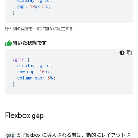
display
:
grid
;
gap
:
10
px
5
%
;
}
行と列の両方を一度に
別々に
設定する
開いた状態です
.
grid
{
display
:
grid
;
row-gap
:
10
px
;
column-gap
:
5
%
;
}
Flexbox
gap
gap
が Flexbox に導入される前は、動的にレイアウトさ