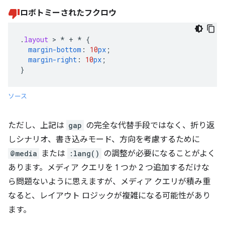
ロボトミーされたフクロウ
.
layout
>
*
+
*
{
margin-bottom
:
10
px
;
margin-right
:
10
px
;
}
ソース
ただし、上記は
gap
の完全な代替手段ではなく、折り返
しシナリオ、書き込みモード、方向を考慮するために
@media
または
:lang()
の調整が必要になることがよく
あります。メディア クエリを 1 つか 2 つ追加するだけな
ら問題ないように思えますが、メディア クエリが積み重
なると、レイアウト ロジックが複雑になる可能性があり
ます。