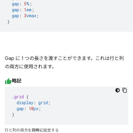
gap
:
5
%
;
gap
:
1
em
;
gap
:
3
vmax
;
}
Gap に 1 つの長さを渡すことができます。これは行と列
の両方に使用されます。
略記
.
grid
{
display
:
grid
;
gap
:
10
px
;
}
行と列の両方を
同時に
設定する