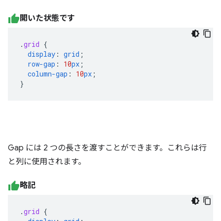
開いた状態です
.
grid
{
display
:
grid
;
row-gap
:
10
px
;
column-gap
:
10
px
;
}
Gap には 2 つの長さを渡すことができます。これらは行
と列に使用されます。
略記
.
grid
{