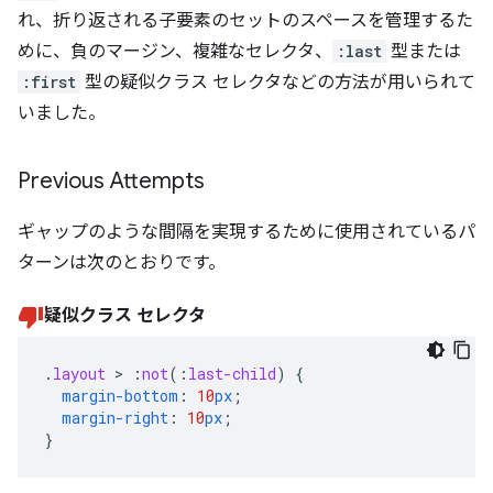
れ、折り返される子要素のセットのスペースを管理するた
めに、負のマージン、複雑なセレクタ、
:last
型または
:first
型の疑似クラス セレクタなどの方法が用いられて
いました。
Previous Attempts
ギャップのような間隔を実現するために使用されているパ
ターンは次のとおりです。
疑似クラス セレクタ
.
layout
>
:
not
(
:
last-child
)
{
margin-bottom
:
10
px
;
margin-right
:
10
px
;
}