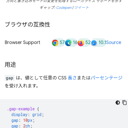
方向と書き込みモードの変更を処理するローカライズ サポートを示す
ギャップ:
Codepen
|
ツイート
ブラウザの互換性
57
16
52
10.1
Browser Support
Source
用途
gap
は、値として任意の CSS
長さ
または
パーセンテージ
を受け入れます。
.
gap-example
{
display
:
grid
;
gap
:
10
px
;
gap
:
2
ch
;