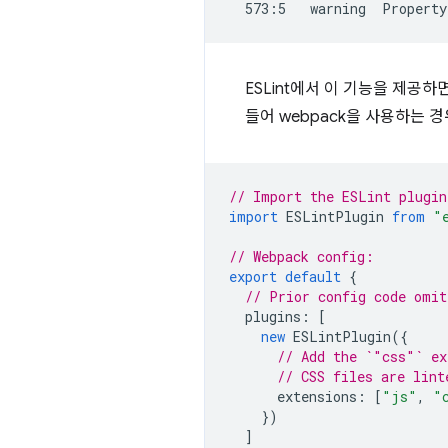
ESLint에서 이 기능을 제공하
들어 webpack을 사용하는 
// Import the ESLint plugin
import
ESLintPlugin
from
"
// Webpack config:
export
default
{
// Prior config code omit
plugins
:
[
new
ESLintPlugin
({
// Add the `"css"` ex
// CSS files are lint
extensions
:
[
"js"
,
"
})
]