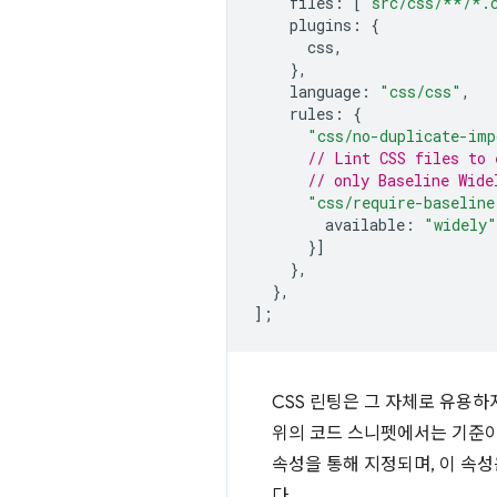
files
:
[
"src/css/**/*.
plugins
:
{
css
,
},
language
:
"css/css"
,
rules
:
{
"css/no-duplicate-imp
// Lint CSS files to 
// only Baseline Wide
"css/require-baseline
available
:
"widely"
}]
},
},
];
CSS 린팅은 그 자체로 유용하
위의 코드 스니펫에서는 기준이
속성을 통해 지정되며, 이 속성
다.