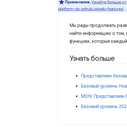
Примечание.
Узнайте больше о
platform-dx.github.io/web-features/
.
Мы рады продолжать разви
найти информацию о том, 
функциях, которые каждый 
Узнать больше
Представляем базов
Базовый уровень Но
MDN: Представляем B
Базовый уровень 2023