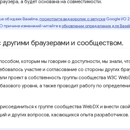
раузера, а будет основана на совместимости.
е об идеях Baseline,
посмотрите видеоролик о запуске
Google I/O 2
О причине изменений читайте в
обновлении определения для Basel
с другими браузерами и сообществом
.
способом, которым мы говорим о доступности, мы знали, чт
ебовалось участие и согласование со стороны других бра
али проект в собственность группы сообщества W3C WebD
базового уровня, а также проводит работу по определен
исоединиться к группе сообщества WebDX и внести свой
кций и других вопросов, касающихся опыта разработчиков.