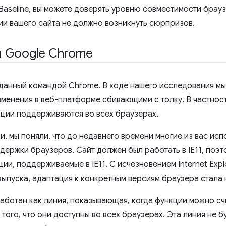
Baseline, вы можете доверять уровню совместимости брауз
нии вашего сайта не должно возникнуть сюрпризов.
и Google Chrome
озданный командой Chrome. В ходе нашего исследования мы 
менения в веб-платформе сбивающими с толку. В частности
кции поддерживаются во всех браузерах.
 мы поняли, что до недавнего времени многие из вас испо
держки браузеров. Сайт должен был работать в IE11, поэт
ии, поддерживаемые в IE11. С исчезновением Internet Expl
ыпуска, адаптация к конкретным версиям браузера стала
работан как линия, показывающая, когда функции можно сч
того, что они доступны во всех браузерах. Эта линия не б