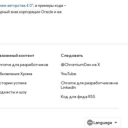
ем авторства 4.0"
, а примеры кода –
арный знак корпорации Oracle и ее
вязанный контент
Следовать
hrome для разработчиков
@ChromiumDev на X
бновления Хрома
YouTube
стории успеха
Chrome для разработчиков на
LinkedIn
одкасты и шоу
Код для фида RSS