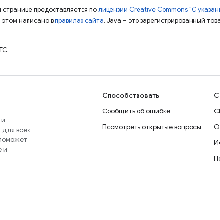
ой странице предоставляется по
лицензии Creative Commons "С указани
б этом написано в
правилах сайта
. Java – это зарегистрированный тов
TC.
Способствовать
С
Сообщить об ошибке
C
 и
Посмотреть открытые вопросы
О
 для всех
 поможет
И
e и
П