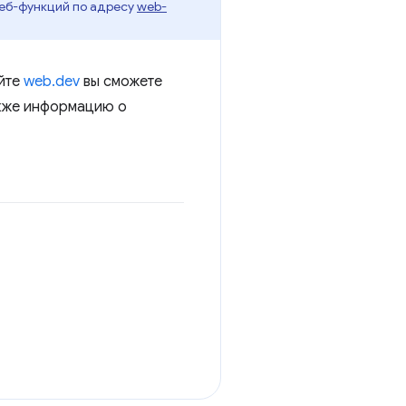
веб-функций по адресу
web-
айте
web.dev
вы сможете
акже информацию о