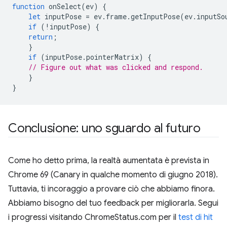
function
onSelect
(
ev
)
{
let
inputPose
=
ev
.
frame
.
getInputPose
(
ev
.
inputSo
if
(
!
inputPose
)
{
return
;
}
if
(
inputPose
.
pointerMatrix
)
{
// Figure out what was clicked and respond.
}
}
Conclusione: uno sguardo al futuro
Come ho detto prima, la realtà aumentata è prevista in
Chrome 69 (Canary in qualche momento di giugno 2018).
Tuttavia, ti incoraggio a provare ciò che abbiamo finora.
Abbiamo bisogno del tuo feedback per migliorarla. Segui
i progressi visitando ChromeStatus.com per il
test di hit