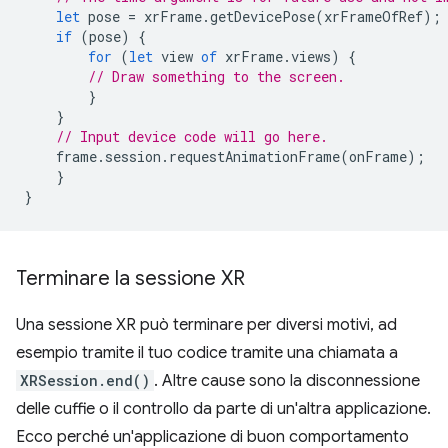
let
pose
=
xrFrame
.
getDevicePose
(
xrFrameOfRef
);
if
(
pose
)
{
for
(
let
view
of
xrFrame
.
views
)
{
// Draw something to the screen.
}
}
// Input device code will go here.
frame
.
session
.
requestAnimationFrame
(
onFrame
);
}
}
Terminare la sessione XR
Una sessione XR può terminare per diversi motivi, ad
esempio tramite il tuo codice tramite una chiamata a
XRSession.end()
. Altre cause sono la disconnessione
delle cuffie o il controllo da parte di un'altra applicazione.
Ecco perché un'applicazione di buon comportamento