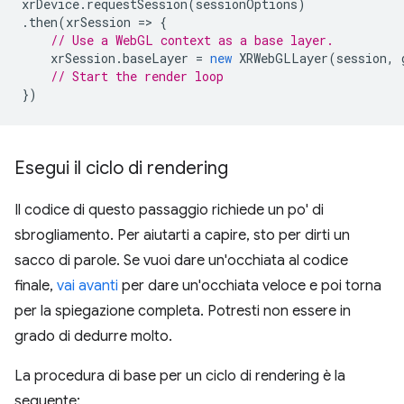
xrDevice
.
requestSession
(
sessionOptions
)
.
then
(
xrSession
=
>
{
// Use a WebGL context as a base layer.
xrSession
.
baseLayer
=
new
XRWebGLLayer
(
session
,
// Start the render loop
})
Esegui il ciclo di rendering
Il codice di questo passaggio richiede un po' di
sbrogliamento. Per aiutarti a capire, sto per dirti un
sacco di parole. Se vuoi dare un'occhiata al codice
finale,
vai avanti
per dare un'occhiata veloce e poi torna
per la spiegazione completa. Potresti non essere in
grado di dedurre molto.
La procedura di base per un ciclo di rendering è la
seguente: