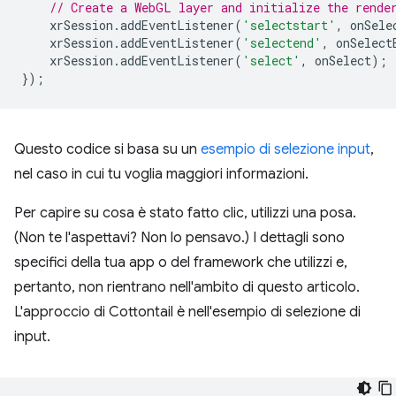
// Create a WebGL layer and initialize the rende
xrSession
.
addEventListener
(
'selectstart'
,
onSele
xrSession
.
addEventListener
(
'selectend'
,
onSelect
xrSession
.
addEventListener
(
'select'
,
onSelect
);
});
Questo codice si basa su un
esempio di selezione input
,
nel caso in cui tu voglia maggiori informazioni.
Per capire su cosa è stato fatto clic, utilizzi una posa.
(Non te l'aspettavi? Non lo pensavo.) I dettagli sono
specifici della tua app o del framework che utilizzi e,
pertanto, non rientrano nell'ambito di questo articolo.
L'approccio di Cottontail è nell'esempio di selezione di
input.