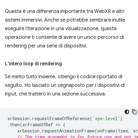
Questa è una differenza importante tra WebXR e altri
sistemi immersivi. Anche se potrebbe sembrare inutile
eseguire l'iterazione in una visualizzazione, questa
operazione ti consente di avere un unico percorso di
rendering per una serie di dispositivi.
L'intero loop di rendering
Se metto tutto insieme, ottengo il codice riportato di
seguito. Ho lasciato un segnaposto per i dispositivi di
input, che tratterò in una sezione successiva.
xrSession
.
requestFrameOfReference
(
'eye-level'
)
.
then
(
xrFrameOfRef
=
>
{
xrSession
.
requestAnimationFrame
(
onFrame
(
time
,
x
// The time argument is for future use and not i