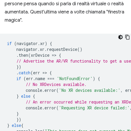
persone pensa quando si parla di realtà virtuale o realtà
aumentata. Quest'ultima viene a volte chiamata "finestra
magica".
if
(
navigator
.
xr
)
{
navigator
.
xr
.
requestDevice
()
.
then
(
xrDevice
=
>
{
// Advertise the AR/VR functionality to get a use
})
.
catch
(
err
=
>
{
if
(
err
.
name
===
'NotFoundError'
)
{
// No XRDevices available.
console
.
error
(
'No XR devices available:'
,
er
}
else
{
// An error occurred while requesting an XRDe
console
.
error
(
'Requesting XR device failed:'
}
})
}
else
{