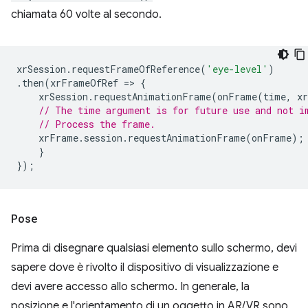
chiamata 60 volte al secondo.
xrSession
.
requestFrameOfReference
(
'eye-level'
)
.
then
(
xrFrameOfRef
=
>
{
xrSession
.
requestAnimationFrame
(
onFrame
(
time
,
x
// The time argument is for future use and not i
// Process the frame.
xrFrame
.
session
.
requestAnimationFrame
(
onFrame
);
}
});
Pose
Prima di disegnare qualsiasi elemento sullo schermo, devi
sapere dove è rivolto il dispositivo di visualizzazione e
devi avere accesso allo schermo. In generale, la
posizione e l'orientamento di un oggetto in AR/VR sono