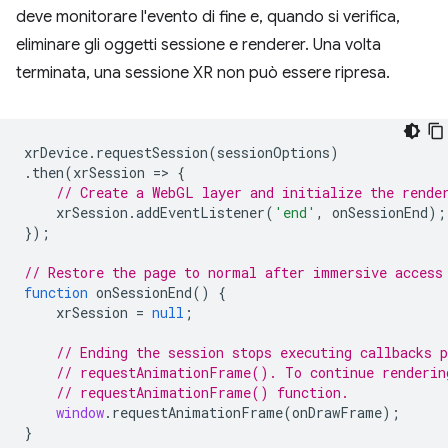
deve monitorare l'evento di fine e, quando si verifica,
eliminare gli oggetti sessione e renderer. Una volta
terminata, una sessione XR non può essere ripresa.
xrDevice
.
requestSession
(
sessionOptions
)
.
then
(
xrSession
=
>
{
// Create a WebGL layer and initialize the rende
xrSession
.
addEventListener
(
'end'
,
onSessionEnd
);
});
// Restore the page to normal after immersive access
function
onSessionEnd
()
{
xrSession
=
null
;
// Ending the session stops executing callbacks 
// requestAnimationFrame(). To continue renderin
// requestAnimationFrame() function.
window
.
requestAnimationFrame
(
onDrawFrame
);
}