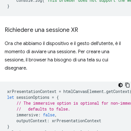
console
.
log
(
"This browser does not support the W
}
Richiedere una sessione XR
Ora che abbiamo il dispositivo e il gesto dell'utente, è il
momento di avviare una sessione. Per creare una
sessione, il browser ha bisogno di una tela su cui
disegnare.
xrPresentationContext
=
htmlCanvasElement
.
getContext
let
sessionOptions
=
{
// The immersive option is optional for non-imme
//   defaults to false.
immersive
:
false
,
outputContext
:
xrPresentationContext
}