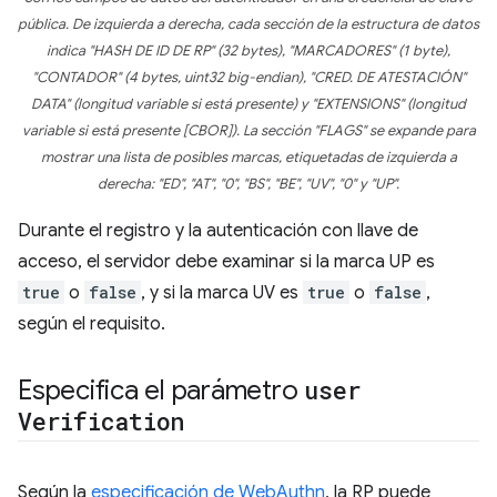
pública. De izquierda a derecha, cada sección de la estructura de datos
indica "HASH DE ID DE RP" (32 bytes), "MARCADORES" (1 byte),
"CONTADOR" (4 bytes, uint32 big-endian), "CRED. DE ATESTACIÓN"
DATA" (longitud variable si está presente) y "EXTENSIONS" (longitud
variable si está presente [CBOR]). La sección "FLAGS" se expande para
mostrar una lista de posibles marcas, etiquetadas de izquierda a
derecha: "ED", "AT", "0", "BS", "BE", "UV", "0" y "UP".
Durante el registro y la autenticación con llave de
acceso, el servidor debe examinar si la marca UP es
true
o
false
, y si la marca UV es
true
o
false
,
según el requisito.
Especifica el parámetro
user
Verification
Según la
especificación de WebAuthn
, la RP puede