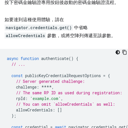
按下密碼金鑰驗證專用按鈕後啟動的密碼金鑰驗證流程。
如要達到這種使用體驗，請在
navigator.credentials.get()
中省略
allowCredentials
參數，或將空陣列傳遞至該參數。
async
function
authenticate
()
{
// ...
const
publicKeyCredentialRequestOptions
=
{
// Server generated challenge:
challenge
:
****
,
// The same RP ID as used during registration:
rpId
:
'example.com'
,
// You can omit `allowCredentials` as well:
allowCredentials
:
[]
};
const
credential
=
await
navigator
.
credentials
.
get