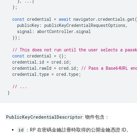
},
...]
};
const
credential
=
await
navigator
.
credentials
.
get
publicKey
:
publicKeyCredentialRequestOptions
,
signal
:
abortController
.
signal
});
// This does not run until the user selects a pass
const
credential
=
{};
credential
.
id
=
cred
.
id
;
credential
.
rawId
=
cred
.
id
;
// Pass a Base64URL en
credential
.
type
=
cred
.
type
;
// ...
}
PublicKeyCredentialDescriptor
物件包含：
id
：RP 在密碼金鑰註冊時取得的公開金鑰憑證 ID。