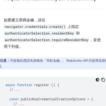
如要建立密碼金鑰，請在
navigator.credentials.create()
上指定
authenticatorSelection.residentKey
和
authenticatorSelection.requireResidentKey
，並使
用下列值。
注意：
可探索的憑證先前稱為「常駐金鑰」
。WebAuthn API 仍使用這
詞。
async
function
register
()
{
// ...
const
publicKeyCredentialCreationOptions
=
{
// ...