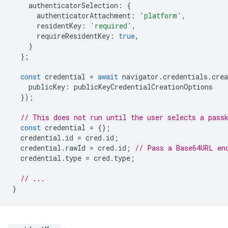
authenticatorSelection
:
{
authenticatorAttachment
:
'platform'
,
residentKey
:
'required'
,
requireResidentKey
:
true
,
}
};
const
credential
=
await
navigator
.
credentials
.
crea
publicKey
:
publicKeyCredentialCreationOptions
});
// This does not run until the user selects a pass
const
credential
=
{};
credential
.
id
=
cred
.
id
;
credential
.
rawId
=
cred
.
id
;
// Pass a Base64URL en
credential
.
type
=
cred
.
type
;
// ...
}