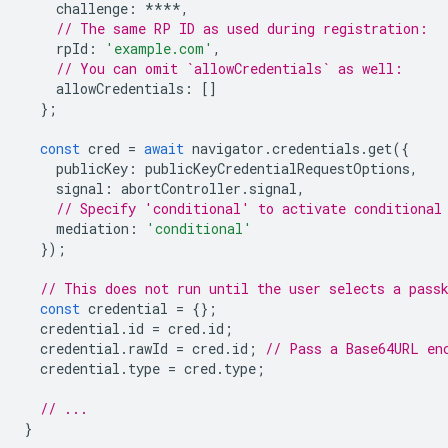
challenge
:
****
,
// The same RP ID as used during registration:
rpId
:
'example.com'
,
// You can omit `allowCredentials` as well:
allowCredentials
:
[]
};
const
cred
=
await
navigator
.
credentials
.
get
({
publicKey
:
publicKeyCredentialRequestOptions
,
signal
:
abortController
.
signal
,
// Specify 'conditional' to activate conditional
mediation
:
'conditional'
});
// This does not run until the user selects a pass
const
credential
=
{};
credential
.
id
=
cred
.
id
;
credential
.
rawId
=
cred
.
id
;
// Pass a Base64URL en
credential
.
type
=
cred
.
type
;
// ...
}