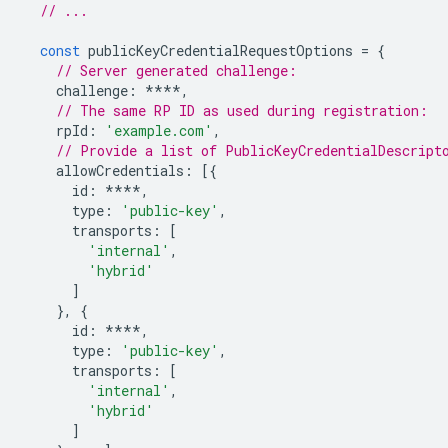
// ...
const
publicKeyCredentialRequestOptions
=
{
// Server generated challenge:
challenge
:
****
,
// The same RP ID as used during registration:
rpId
:
'example.com'
,
// Provide a list of PublicKeyCredentialDescript
allowCredentials
:
[{
id
:
****
,
type
:
'public-key'
,
transports
:
[
'internal'
,
'hybrid'
]
},
{
id
:
****
,
type
:
'public-key'
,
transports
:
[
'internal'
,
'hybrid'
]