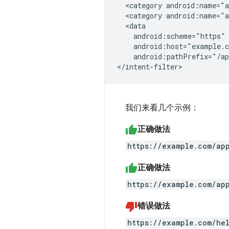
<category
android:name="a
<category
android:name="a
android:pathPrefix="/a
我们来看几个示例：
正确做法
https://example.com/ap
正确做法
https://example.com/ap
错误做法
https://example.com/he