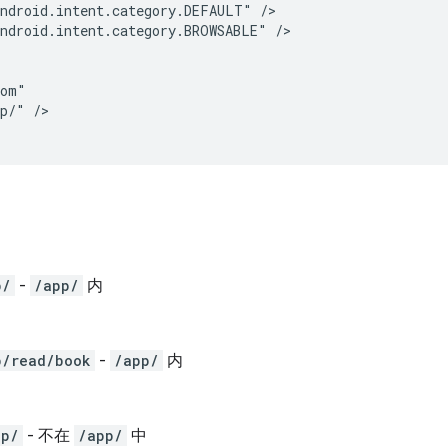
ndroid.intent.category.DEFAULT"
ndroid.intent.category.BROWSABLE"
pp/"
/>

p/
-
/app/
内
p/read/book
-
/app/
内
lp/
- 不在
/app/
中