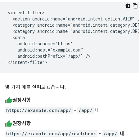
<action
android:name="android.intent.action.VIEW"
<category
android:name="android.intent.category.DE
<category
android:name="android.intent.category.BR
android:pathPrefix="/app/"
/>

몇 가지 예를 살펴보겠습니다.
권장사항
https://example.com/app/
-
/app/
내
권장사항
https://example.com/app/read/book
-
/app/
내