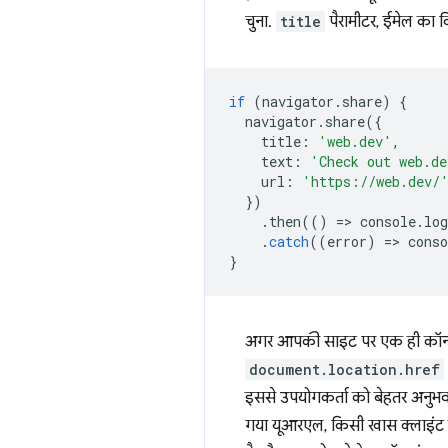
चुना.
title
पैरामीटर, ईमेल का 
if
(
navigator
.
share
)
{
navigator
.
share
({
title
:
'web.dev'
,
text
:
'Check out web.de
url
:
'https://web.dev/
})
.
then
(()
=
>
console
.
log
.
catch
((
error
)
=
>
conso
}
अगर आपकी साइट पर एक ही कॉन्टे
document.location.href
इससे उपयोगकर्ता को बेहतर अनुभव 
गया यूआरएल, किसी खास क्लाइंट 