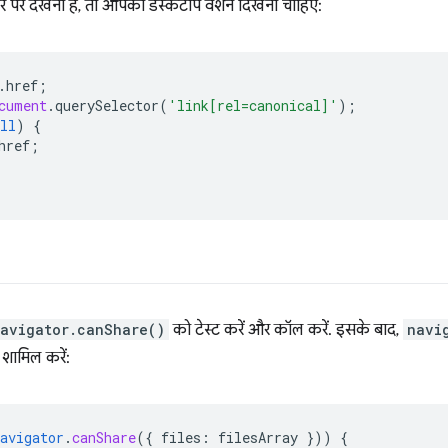
र पर देखना है, तो आपको डेस्कटॉप वर्शन दिखना चाहिए:
.
href
;
cument
.
querySelector
(
'link[rel=canonical]'
);
ll
)
{
href
;
avigator.canShare()
को टेस्ट करें और कॉल करें. इसके बाद,
navi
शामिल करें:
avigator
.
canShare
(
{
files
:
filesArray
}
))
{