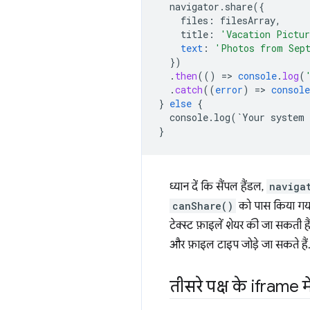
navigator.share({
files
:
filesArray
,
title
:
'Vacation Pictu
text
:
'Photos from Sep
}
)
.
then
(()
=
>
console
.
log
(
.
catch
((
error
)
=
>
console
}
else
{
console.log(`Your
system
}
ध्यान दें कि सैंपल हैंडल,
naviga
canShare()
को पास किया गया 
टेक्स्ट फ़ाइलें शेयर की जा सकती है
और फ़ाइल टाइप जोड़े जा सकते हैं
तीसरे पक्ष के iframe म