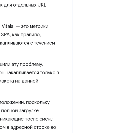
к для отдельных URL-
itals, — это метрики,
SPA, как правило,
акапливаются с течением
шили эту проблему.
он накапливается только в
макета на данной
положении, поскольку
 полной загрузке
озникающие после смены
сом в адресной строке во