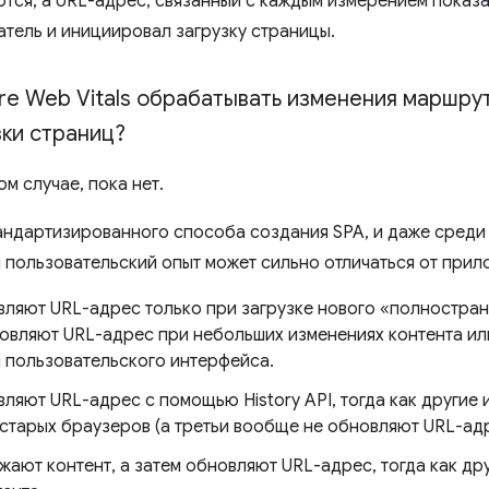
тся, а URL-адрес, связанный с каждым измерением показа
тель и инициировал загрузку страницы.
re Web Vitals обрабатывать изменения маршрут
ки страниц?
ом случае, пока нет.
андартизированного способа создания SPA, и даже среди
пользовательский опыт может сильно отличаться от прил
ляют URL-адрес только при загрузке нового «полнострани
новляют URL-адрес при небольших изменениях контента ил
 пользовательского интерфейса.
ляют URL-адрес с помощью History API, тогда как другие
старых браузеров (а третьи вообще не обновляют URL-адр
жают контент, а затем обновляют URL-адрес, тогда как д