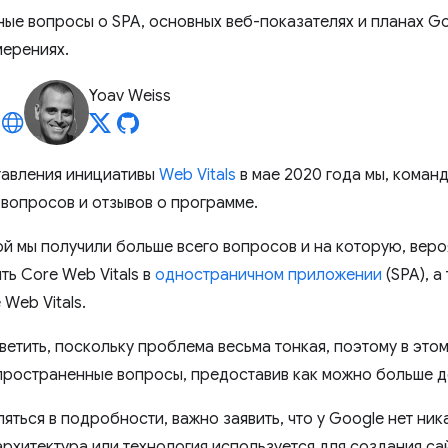
ые вопросы о SPA, основных веб-показателях и планах G
мерениях.
Yoav Weiss
тавления инициативы
Web Vitals
в мае 2020 года мы, коман
вопросов и отзывов о программе.
ой мы получили больше всего вопросов и на которую, веро
ть Core Web Vitals в
одностраничном приложении
(SPA), а
 Web Vitals.
ветить, поскольку проблема весьма тонкая, поэтому в это
пространенные вопросы, предоставив как можно больше де
яться в подробности, важно заявить, что у Google нет ни
архитектура или технология используется для создания сай