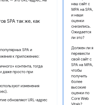
теля, — это URL-адрес, на
наш сайт с
MPA на SPA,
и наши
ов SPA так же
,
как
оценки
снизились.
Ожидается
ли это?
Должен ли я
 популярных SPA и
перевести
ожения к приложению:
свой сайт с
SPA на MPA,
чного» контента, тогда
чтобы
и даже просто при
получить
более
 используют изменения
высокие
ес).
оценки по
Core Web
ругие обновляют URL-адрес
Vitals?