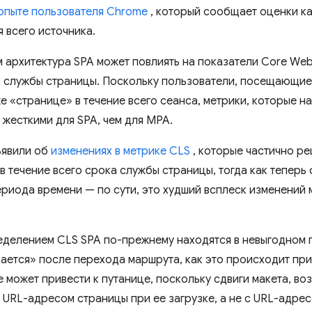
 опыте пользователя Chrome
, который сообщает оценки ка
я всего источника.
архитектура SPA может повлиять на показатели Core Web V
 службы страницы. Поскольку пользователи, посещающие 
е «странице» в течение всего сеанса, метрики, которые н
 жесткими для SPA, чем для MPA.
ъявили об
изменениях в метрике CLS
, которые частично ре
 течение всего срока службы страницы, тогда как теперь 
риода времени — по сути, это худший всплеск изменений 
еделением CLS SPA по-прежнему находятся в невыгодном 
ается» после перехода маршрута, как это происходит при
е может привести к путанице, поскольку сдвиги макета, в
с URL-адресом страницы при ее загрузке, а не с URL-адре