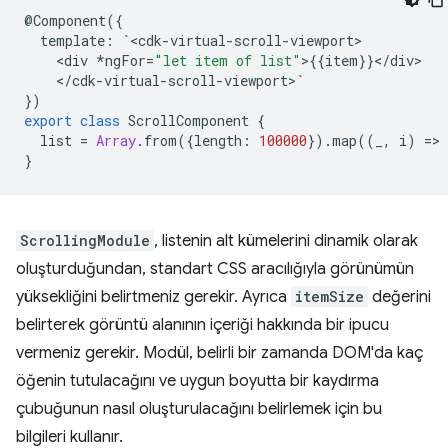
@
Component
({
template
:
`
<
cdk
-
virtual
-
scroll
-
viewport
<
div
*
ngFor
=
"let item of list"
>
{{
item
}}
<
/
div
<
/
cdk
-
virtual
-
scroll
-
viewport
>
`
})
export
class
ScrollComponent
{
list
=
Array
.
from
({
length
:
100000
})
.
map
((
_
,
i
)
=
>
}
ScrollingModule
, listenin alt kümelerini dinamik olarak
oluşturduğundan, standart CSS aracılığıyla görünümün
yüksekliğini belirtmeniz gerekir. Ayrıca
itemSize
değerini
belirterek görüntü alanının içeriği hakkında bir ipucu
vermeniz gerekir. Modül, belirli bir zamanda DOM'da kaç
öğenin tutulacağını ve uygun boyutta bir kaydırma
çubuğunun nasıl oluşturulacağını belirlemek için bu
bilgileri kullanır.