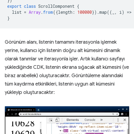
})
export
class
ScrollComponent
{
list
=
Array
.
from
({
length
:
100000
}).
map
((
_
,
i
)
=
>
}
Görünüm alanı, listenin tamamını iterasyonla işlemek
yerine, kullanıcı için listenin doğru alt kümesini dinamik
olarak tanımlar ve iterasyonla işler. Artık kullanıcı sayfayı
yüklediğinde CDK, listenin ekrana sığacak alt kümesini (ve
biraz arabellek) oluşturacaktır. Görüntüleme alanındaki
tüm kaydırma etkinlikleri, listenin uygun alt kümesini
yükleyip oluşturacaktır: