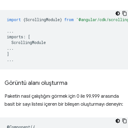
import
{
ScrollingModule
}
from
'@angular/cdk/scrollin
...
imports
:
[
ScrollingModule
...
]
...
Görüntü alanı oluşturma
Paketin nasıl çalıştığını görmek için 0 ile 99.999 arasında
basit bir sayı listesi içeren bir bileşen oluşturmayı deneyin:
@
Component
({