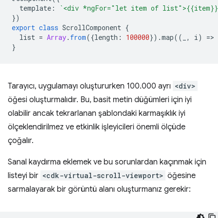
template
:
`<div *ngFor="let item of list">{{item}}
})
export
class
ScrollComponent
{
list
=
Array
.
from
({
length
:
100000
}).
map
((
_
,
i
)
=
>
}
Tarayıcı, uygulamayı oluştururken 100.000 ayrı
<div>
öğesi oluşturmalıdır. Bu, basit metin düğümleri için iyi
olabilir ancak tekrarlanan şablondaki karmaşıklık iyi
ölçeklendirilmez ve etkinlik işleyicileri önemli ölçüde
çoğalır.
Sanal kaydırma eklemek ve bu sorunlardan kaçınmak için
listeyi bir
<cdk-virtual-scroll-viewport>
öğesine
sarmalayarak bir görüntü alanı oluşturmanız gerekir: