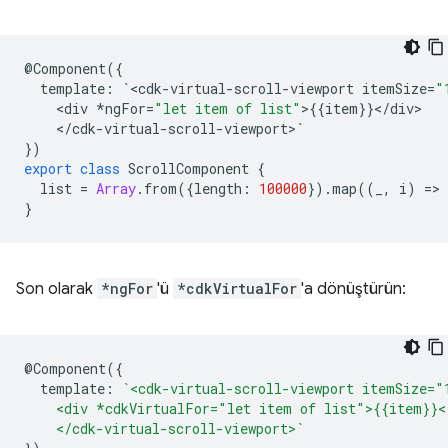
@
Component
({
template
:
`
<
cdk
-
virtual
-
scroll
-
viewport
itemSize
=
"
<
div
*
ngFor
=
"let item of list"
>
{{
item
}}
<
/
div
<
/
cdk
-
virtual
-
scroll
-
viewport
>
`
})
export
class
ScrollComponent
{
list
=
Array
.
from
({
length
:
100000
})
.
map
((
_
,
i
)
=
>
}
Son olarak
*ngFor
'ü
*cdkVirtualFor
'a dönüştürün:
@
Component
({
template
:
`<cdk-virtual-scroll-viewport itemSize="
    <div *cdkVirtualFor="let item of list">{{item}}<
    </cdk-virtual-scroll-viewport>`