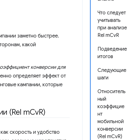
Что следует
учитывать
при анализе
Rel mCvR
мпании заметно быстрее.
торонам, какой
Подведение
итогов
коэффициент конверсии для
Следующие
венно определяет эффект от
шаги
инговые кампании, которые
Относитель
ный
коэффицие
и (Rel m
Cv
R)
нт
мобильной
конверсии
 как скорость и удобство
(Rel mCvR)