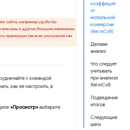
коэффицие
нт
мобильной
ики сайта, например удобство
конверсии
и внесены и другие большие изменения,
(Rel mCvR)
ать преимущества всех улучшений как
Делаем
анализ
Что следует
учитывать
при анализе
отрудничайте с командой
Rel mCvR
ать, как ее настроить, в
Подведение
итогов
зделе
«Просмотр»
выберите
Следующие
шаги