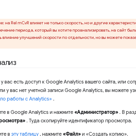
: на Rel mCvR влияет не только скорость, но и другие характерист
течение периода, который вы хотите проанализировать, на сайт был
ь влияние улучшений скорости по отдельности, но вы можете показ
нализ
 у вас есть доступ к Google Analytics вашего сайта, или с
ли у вас нет учетной записи Google Analytics, вы можете узн
ло работы с Analytics»
.
е в Google Analytics и нажмите
«Администратор»
. В ра
росмотра»
. Туда скопируйте идентификатор просмотра.
те в
эту таблицу
, нажмите
«Файл»
и «Создать копию».