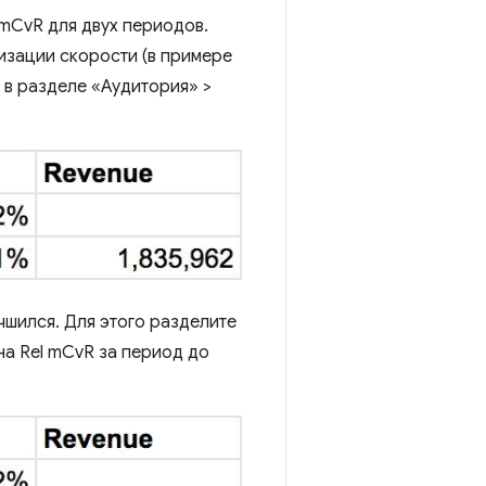
 mCvR для двух периодов.
изации скорости (в примере
s в разделе «Аудитория» >
чшился. Для этого разделите
 на Rel mCvR за период до