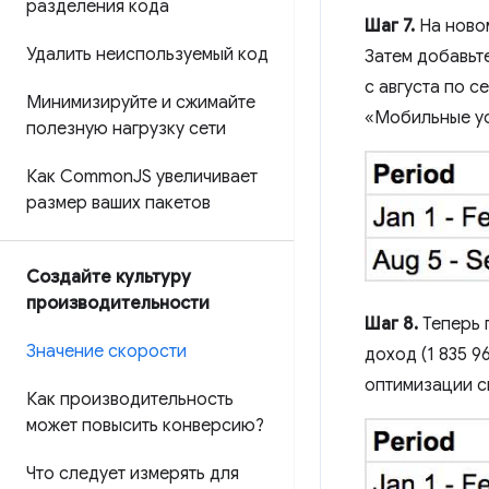
разделения кода
Шаг 7.
На новом
Удалить неиспользуемый код
Затем добавьт
с августа по с
Минимизируйте и сжимайте
«Мобильные ус
полезную нагрузку сети
Как Common
JS увеличивает
размер ваших пакетов
Создайте культуру
производительности
Шаг 8.
Теперь п
Значение скорости
доход (1 835 9
оптимизации с
Как производительность
может повысить конверсию?
Что следует измерять для