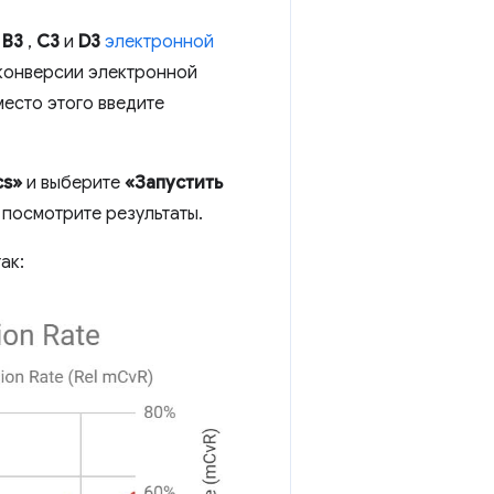
я
B3
,
C3
и
D3
электронной
 конверсии электронной
место этого введите
cs»
и выберите
«Запустить
 посмотрите результаты.
ак: