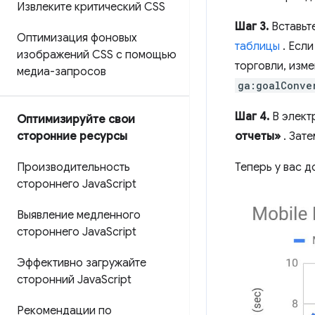
Извлеките критический CSS
Шаг 3.
Вставьте
Оптимизация фоновых
таблицы
. Если
изображений CSS с помощью
торговли, изм
медиа-запросов
ga:goalConve
Шаг 4.
В элект
Оптимизируйте свои
отчеты»
. Зат
сторонние ресурсы
Теперь у вас д
Производительность
стороннего Java
Script
Выявление медленного
стороннего Java
Script
Эффективно загружайте
сторонний Java
Script
Рекомендации по