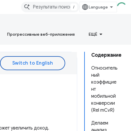
/
Прогрессивные веб-приложения
ЕЩЁ
Содержание
Относитель
ный
коэффицие
нт
мобильной
конверсии
(Rel mCvR)
Делаем
ожет увеличить доход.
анализ