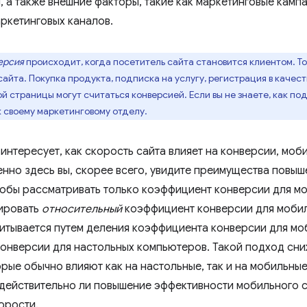
, а также внешние факторы, такие как маркетинговые камп
аркетинговых каналов.
ерсия
происходит, когда посетитель сайта становится клиентом. То
сайта. Покупка продукта, подписка на услугу, регистрация в качес
 страницы могут считаться конверсией. Если вы не знаете, как по
к своему маркетинговому отделу.
 интересует, как скорость сайта влияет на конверсии, мо
енно здесь вы, скорее всего, увидите преимущества повы
чтобы рассматривать только коэффициент конверсии для мо
ировать
относительный
коэффициент конверсии для мобиль
итывается путем деления коэффициента конверсии для мо
онверсии для настольных компьютеров. Такой подход сни
рые обычно влияют как на настольные, так и на мобильные
, действительно ли повышение эффективности мобильного 
орости.