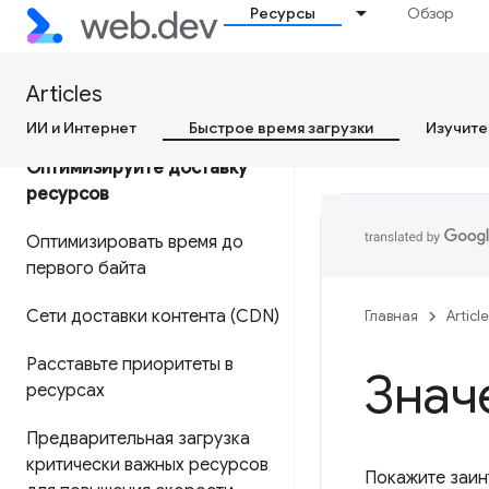
Ресурсы
Обзор
Почему данные CrUX
отличаются от моих данных
Articles
RUM?
ИИ и Интернет
Быстрое время загрузки
Изучите
Оптимизируйте доставку
ресурсов
Оптимизировать время до
первого байта
Сети доставки контента (CDN)
Главная
Articl
Расставьте приоритеты в
Знач
ресурсах
Предварительная загрузка
критически важных ресурсов
Покажите заин