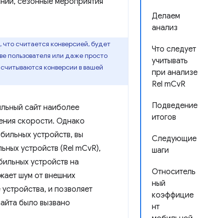
ании, сезонные мероприятия
Делаем
анализ
, что считается конверсией, будет
Что следует
тве пользователя или даже просто
учитывать
дсчитываются конверсии в вашей
при анализе
Rel mCvR
Подведение
бильный сайт наиболее
итогов
шения скорости. Однако
бильных устройств, вы
Следующие
ных устройств (Rel mCvR),
шаги
бильных устройств на
Относитель
жает шум от внешних
ный
 устройства, и позволяет
коэффицие
сайта было вызвано
нт