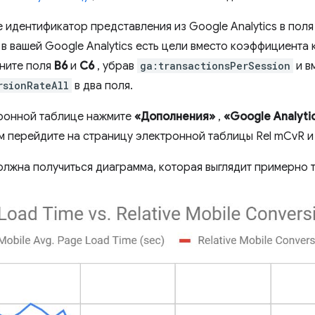
 идентификатор представления из Google Analytics в пол
 в вашей Google Analytics есть цели вместо коэффициента
ените поля
B6
и
C6
, убрав
ga:transactionsPerSession
и в
rsionRateAll
в два поля.
ронной таблице нажмите
«Дополнения»
,
«Google Analyti
ем перейдите на страницу электронной таблицы Rel mCvR и
олжна получиться диаграмма, которая выглядит примерно т