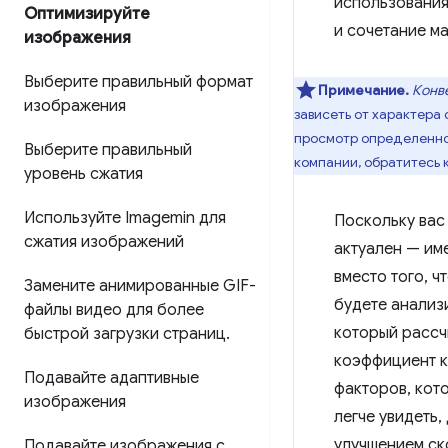
использования
Оптимизируйте
и сочетание м
изображения
Выберите правильный формат
Примечание.
Конв
изображения
зависеть от характера 
просмотр определенной
Выберите правильный
компании, обратитесь 
уровень сжатия
Используйте Imagemin для
Поскольку вас
сжатия изображений
актуален — им
вместо того, 
Замените анимированные GIF-
будете анализ
файлы видео для более
который рассч
быстрой загрузки страниц
.
коэффициент к
Подавайте адаптивные
факторов, кото
изображения
легче увидеть
улучшением ск
Подавайте изображения с