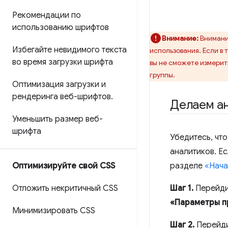
Рекомендации по
использованию шрифтов
Внимание:
Внимание
Избегайте невидимого текста
использования. Если в 
во время загрузки шрифта
вы не сможете измерит
группы.
Оптимизация загрузки и
рендеринга веб-шрифтов
.
Делаем а
Уменьшить размер веб-
шрифта
Убедитесь, что
аналитиков. Ес
разделе
«Нача
Оптимизируйте свой CSS
Шаг 1.
Перейдит
Отложить некритичный CSS
«Параметры п
Минимизировать CSS
Шаг 2.
Перейди