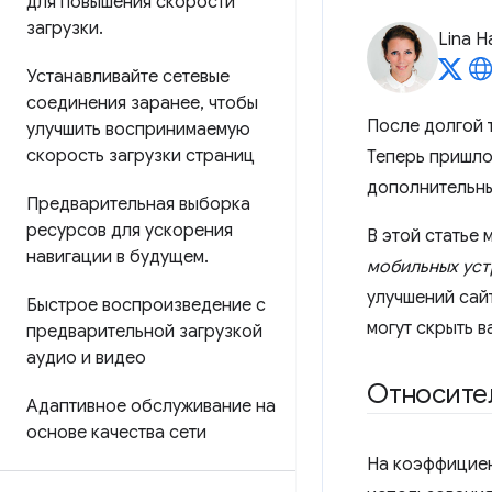
для повышения скорости
загрузки
.
Lina H
Устанавливайте сетевые
соединения заранее
,
чтобы
После долгой 
улучшить воспринимаемую
скорость загрузки страниц
Теперь пришло
дополнительны
Предварительная выборка
ресурсов для ускорения
В этой статье 
навигации в будущем
.
мобильных уст
улучшений сай
Быстрое воспроизведение с
могут скрыть в
предварительной загрузкой
аудио и видео
Относител
Адаптивное обслуживание на
основе качества сети
На коэффициент