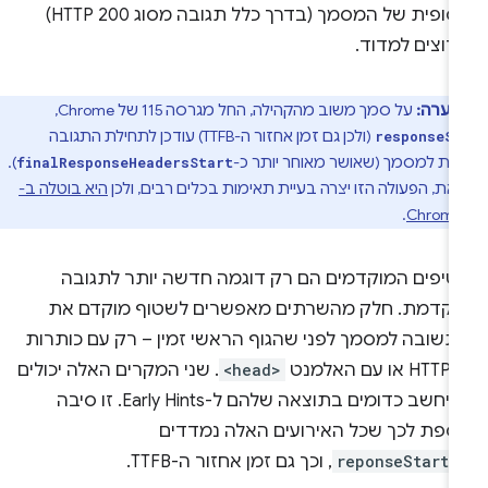
הסופית של המסמך (בדרך כלל תגובה מסוג HTTP 200)
רוצים למדוד.
הערה:
על סמך משוב מהקהילה, החל מגרסה 115 של Chrome,
(ולכן גם זמן אחזור ה-TTFB) עודכן לתחילת התגובה
responseSt
ית למסמך (שאושר מאוחר יותר כ-
).
finalResponseHeadersStart
את, הפעולה הזו יצרה בעיית תאימות בכלים רבים, ולכן
היא בוטלה ב-
.
Chrome
טיפים המוקדמים הם רק דוגמה חדשה יותר לתגובה
וקדמת. חלק מהשרתים מאפשרים לשטוף מוקדם את
תשובה למסמך לפני שהגוף הראשי זמין – רק עם כותרות
 עם האלמנט
<head>
. שני המקרים האלה יכולים
להיחשב כדומים בתוצאה שלהם ל-Early Hints. זו סיבה
וספת לכך שכל האירועים האלה נמדדים
-
reponseStart
, וכך גם זמן אחזור ה-TTFB.