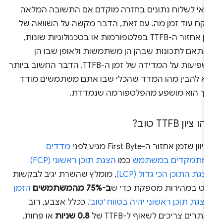
דאי לשלוח נתונים בחזרה מוקדם אם התשובה המלאה
יקח עוד זמן מה. עם זאת, הדבר מקשה על השוואה של
זמן אחזור ה-TTFB בפלטפורמות או בטכנולוגיות שונות,
התאם לתכונות שבהן הן משתמשות ולאופן שבו הן
משפיעות על המדידה של זמן ה-TTFB. הדבר החשוב ביותר
וא להבין מהו המדד שהכלי שבו אתם משתמשים מודד
איך הוא מושפע מהפלטפורמה שנמדדת.
 ציון TTFB טוב?
וון שזמן אחזור ה-First Byte מגיע לפני
מדדים
מתמקדים במשתמש
כמו
הצגת תוכן ראשוני (FCP)
צגת התוכן הכי גדול (LCP)
, מומלץ שהשרת יגיב לבקשות
יווט במהירות מספקת כדי ש
ב-75% מהמשתמשים
הזמן
צגת תוכן ראשוני יהיה בטווח 'טוב'
. ככלל אצבע, רוב
תרים צריכים לשאוף ל-TTFB של
0.8 שניות
או פחות.