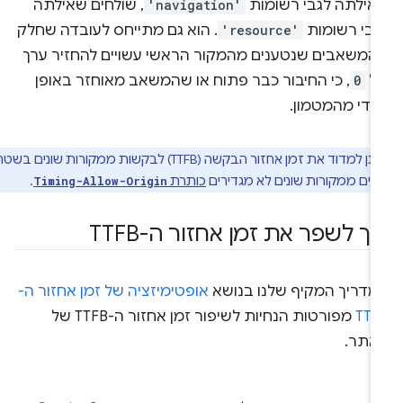
אילתה לגבי רשומות
'navigation'
, שולחים שאילתה
גבי רשומות
'resource'
. הוא גם מתייחס לעובדה שחלק
המשאבים שנטענים מהמקור הראשי עשויים להחזיר ערך
ל
0
, כי החיבור כבר פתוח או שהמשאב מאוחזר באופן
ידי מהמטמון.
לא ניתן למדוד את זמן אחזור הבקשה (TTFB) לבקשות ממקורות שונים בשטח
ים ממקורות שונים לא מגדירים
כותרת
.
Timing-Allow-Origin
יך לשפר את זמן אחזור ה-TTFB
מדריך המקיף שלנו בנושא
אופטימיזציה של זמן אחזור ה-
TTF
מפורטות הנחיות לשיפור זמן אחזור ה-TTFB של
אתר.