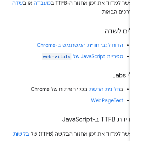
שר למדוד את זמן אחזור ה-TTFB ב
מעבדה
או ב
שדה
דרכים הבאות.
לים לשדה
הדוח לגבי חוויית המשתמש ב-Chrome
ספריית JavaScript של
web-vitals
י Labs
ב
חלונית הרשת
בכלי הפיתוח של Chrome
WebPageTest
דת TTFB ב-Java
Script
שר למדוד את זמן אחזור הבקשה (TTFB) של
בקשות