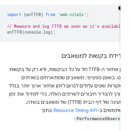
import
{
onTTFB
}
from
'web-vitals'
;
// Measure and log TTFB as soon as it's available
onTTFB
(
console
.
log
);
דידת בקשות למשאבים
ן אחזור ה-TTFB חל על
כל
הבקשות, ולא רק על בקשות
יווט. באופן ספציפי, משאבים שמתארחים בשרתים
קורות שונים עלולים לגרום לזמן אחזור ארוך יותר בגלל
צורך להגדיר חיבורים לשרתים האלה. כדי למדוד את זמן
הטעינה של דף הבית (TTFB) של משאבים בשדה,
שתמשים ב-
Resource Timing API
בתוך
:
PerformanceObserve