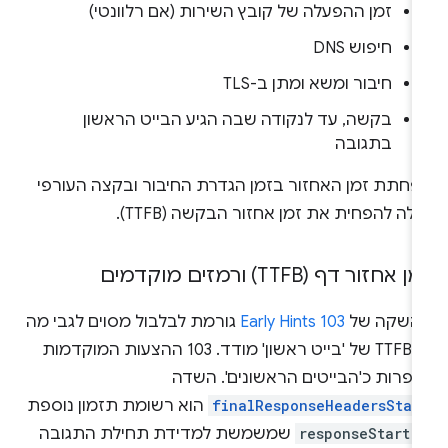
זמן ההפעלה של קובץ השירות (אם רלוונטי)
חיפוש DNS
חיבור ומשא ומתן ב-TLS
בקשה, עד לנקודה שבה הגיע הבייט הראשון
בתגובה
פחתת זמן האחזור בזמן הגדרת החיבור ובקצה העורפי
ולה להפחית את זמן אחזור הבקשה (TTFB).
 אחזור דף (TTFB) ורמזים מוקדמים
השקה של
103 Early Hints
גורמת לבלבול מסוים לגבי מה
ש-TTFB של 'בייט ראשון' מודד. 103 ההצעות המוקדמות
ספרות כ'הבייטים הראשונים'. השדה
finalResponseHeadersStar
הוא רשומת תזמון נוספת
-
responseStart
שמשמשת למדידת תחילת התגובה