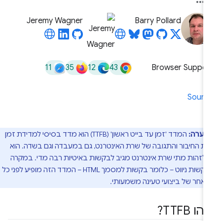
Jeremy Wagner
Barry Pollard
11
35
12
43
Browser Suppor
Sourc
הערה:
המדד 'זמן עד בייט ראשון' (TTFB) הוא מדד בסיסי למדידת זמן
ת החיבור והתגובה של שרת האינטרנט, גם במעבדה וגם בשדה. הוא
 לזהות מתי שרת אינטרנט מגיב לבקשות באיטיות רבה מדי. במקרה
של בקשות ניווט – כלומר בקשות למסמך HTML – המדד הזה מופיע לפני כל
אחר של ביצועי טעינה משמעותי.
ו TTFB?