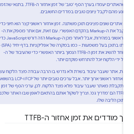
לא חובה שהאתרים יעמדו בערך הסף 'טוב' של זמן אחזור ה-TTFB, בתנאי שהזמן
מונע מהם לקבל ציונים טובים במדדים החשובים.
ו אתרים שונים מציגים תוכן משתנה. זמן אחזור ראשוני קצר הוא חיוני כדי
שהלקוח יקבל את ה-Markup בהקדם האפשרי. עם זאת, אם אתר מספק את ה-
Markup הראשוני במהירות, אבל לאחר מכן ה-Markup הזה דורש JavaScript כדי
לאכלס אותו בתוכן בעל משמעות – כמו במקרה של אפליקציות בדף יחיד (SPA) –
חשוב במיוחד להשיג את זמן ה-TTFB הנמוך ביותר האפשרי כדי שהעיבוד של ה-
את, אתר שעבר עיבוד בשרת ולא נדרש בו הרבה עבודה מצד הלקוח עשוי
להציג זמן אחזור ראשוני ארוך יותר, אבל ערכים טובים יותר של FCP ו-LCP בהשוואה
שמתקבלת מאתר שעבר עיבוד מלא מצד הלקוח. לכן, ערכי הסף של זמן
אחזור ה-TTFB הם 'מדריך גס', וצריך לשקול אותם בהתאם לאופן שבו האתר שלכם
תוכן הליבה שלו.
יך מודדים את זמן אחזור ה-TTFB