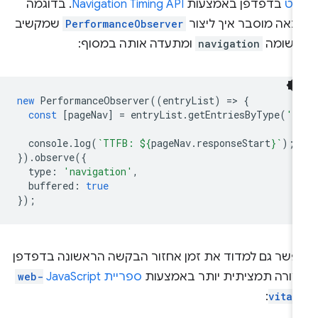
ווט
בדפדפן באמצעות
Navigation Timing API
. בדוגמה
באה מוסבר איך ליצור
PerformanceObserver
שמקשיב
רשומה
navigation
ומתעדה אותה במסוף:
new
PerformanceObserver
((
entryList
)
=
>
{
const
[
pageNav
]
=
entryList
.
getEntriesByType
(
'n
console
.
log
(
`TTFB: 
${
pageNav
.
responseStart
}
`
);
}).
observe
({
type
:
'navigation'
,
buffered
:
true
});
פשר גם למדוד את זמן אחזור הבקשה הראשונה בדפדפן
צורה תמציתית יותר באמצעות
ספריית JavaScript‏
web-
:
vital