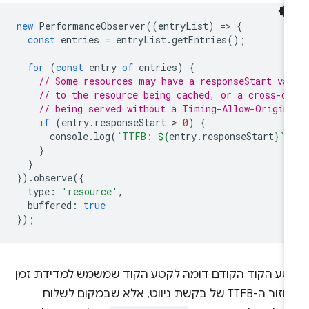
new
PerformanceObserver
((
entryList
)
=
>
{
const
entries
=
entryList
.
getEntries
();
for
(
const
entry
of
entries
)
{
// Some resources may have a responseStart va
// to the resource being cached, or a cross-or
// being served without a Timing-Allow-Origin
if
(
entry
.
responseStart
 > 
0
)
{
console
.
log
(
`TTFB: 
${
entry
.
responseStart
}
`
,
}
}
}).
observe
({
type
:
'resource'
,
buffered
:
true
});
טע הקוד הקודם דומה לקטע הקוד שמשמש למדידת זמן
אחזור ה-TTFB של בקשת ניווט, אלא שבמקום לשלוח