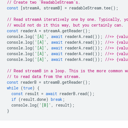
// Create two `ReadableStream`s.
const
[
streamA
,
streamB
]
=
readableStream
.
tee
();
// Read streamA iteratively one by one. Typically, y
// would not do it this way, but you certainly can.
const
readerA
=
streamA
.
getReader
();
console
.
log
(
'[A]'
,
await
readerA
.
read
());
//=> {val
console
.
log
(
'[A]'
,
await
readerA
.
read
());
//=> {val
console
.
log
(
'[A]'
,
await
readerA
.
read
());
//=> {val
console
.
log
(
'[A]'
,
await
readerA
.
read
());
//=> {val
console
.
log
(
'[A]'
,
await
readerA
.
read
());
//=> {valu
// Read streamB in a loop. This is the more common w
// to read data from the stream.
const
readerB
=
streamB
.
getReader
();
while
(
true
)
{
const
result
=
await
readerB
.
read
();
if
(
result
.
done
)
break
;
console
.
log
(
'[B]'
,
result
);
}