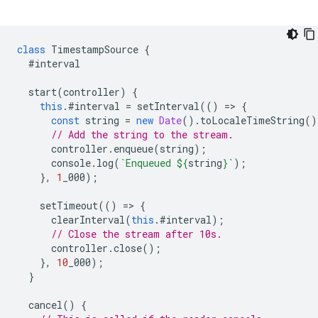
class
TimestampSource
{
#interval
start
(
controller
)
{
this
.
#interval
=
setInterval
(()
=
>
{
const
string
=
new
Date
().
toLocaleTimeString
()
// Add the string to the stream.
controller
.
enqueue
(
string
);
console
.
log
(
`Enqueued 
${
string
}
`
);
},
1
_000
);
setTimeout
(()
=
>
{
clearInterval
(
this
.
#interval
);
// Close the stream after 10s.
controller
.
close
();
},
10
_000
);
}
cancel
()
{