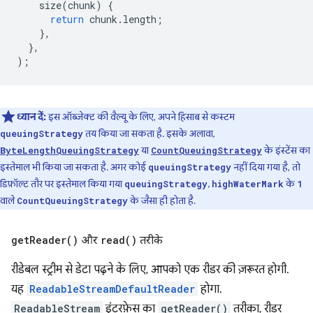
size
(
chunk
)
{
return
chunk
.
length
;
},
},
);
ध्यान दें:
इस ऑब्जेक्ट की वैल्यू के लिए, अपने हिसाब से कस्टम
तय किया जा सकता है. इसके अलावा,
queuingStrategy
या
के इंस्टेंस का
ByteLengthQueuingStrategy
CountQueuingStrategy
इस्तेमाल भी किया जा सकता है. अगर कोई
नहीं दिया गया है, तो
queuingStrategy
डिफ़ॉल्ट तौर पर इस्तेमाल किया गया
,
के
queuingStrategy
highWaterMark
1
वाले
के जैसा ही होता है.
CountQueuingStrategy
get
Reader(
)
और
read(
)
तरीके
रीडेबल स्ट्रीम से डेटा पढ़ने के लिए, आपको एक रीडर की ज़रूरत होगी.
यह
ReadableStreamDefaultReader
होगा.
ReadableStream
इंटरफ़ेस का
getReader()
तरीका, रीडर