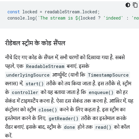
const
locked
=
readableStream
.
locked
;
console
.
log
(
`The stream is 
${
locked
?
'indeed'
:
'n
रीडेबल स्ट्रीम के कोड सैंपल
नीचे दिए गए कोड के सैंपल में, सभी चरणों को दिखाया गया है. सबसे
पहले, एक
ReadableStream
बनाएं. इसके
underlyingSource
आर्ग्युमेंट (यानी कि
TimestampSource
क्लास) में,
start()
तरीके को तय किया जाता है. इस तरीके से, स्ट्रीम
के
controller
को यह बताया जाता है कि
enqueue()
को हर
सेकंड में टाइमस्टैंप करना है. ऐसा दस सेकंड तक करना है. आखिर में, यह
कंट्रोलर को स्ट्रीम
close()
करने के लिए कहता है. इस स्ट्रीम का
इस्तेमाल करने के लिए,
getReader()
तरीके का इस्तेमाल करके
रीडर बनाएं. इसके बाद, स्ट्रीम के
done
होने तक
read()
को कॉल
करें.