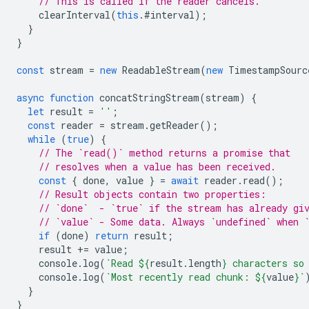
// This is called if the reader cancels.
clearInterval
(
this
.
#interval
);
}
}
const
stream
=
new
ReadableStream
(
new
TimestampSourc
async
function
concatStringStream
(
stream
)
{
let
result
=
''
;
const
reader
=
stream
.
getReader
();
while
(
true
)
{
// The `read()` method returns a promise that
// resolves when a value has been received.
const
{
done
,
value
}
=
await
reader
.
read
();
// Result objects contain two properties:
// `done`  - `true` if the stream has already gi
// `value` - Some data. Always `undefined` when 
if
(
done
)
return
result
;
result
+=
value
;
console
.
log
(
`Read 
${
result
.
length
}
 characters so
console
.
log
(
`Most recently read chunk: 
${
value
}
`
}
}