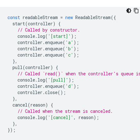
const
readableStream
=
new
ReadableStream
({
start
(
controller
)
{
// Called by constructor.
console
.
log
(
'[start]'
);
controller
.
enqueue
(
'a'
);
controller
.
enqueue
(
'b'
);
controller
.
enqueue
(
'c'
);
},
pull
(
controller
)
{
// Called `read()` when the controller's queue i
console
.
log
(
'[pull]'
);
controller
.
enqueue
(
'd'
);
controller
.
close
();
},
cancel
(
reason
)
{
// Called when the stream is canceled.
console
.
log
(
'[cancel]'
,
reason
);
},
});