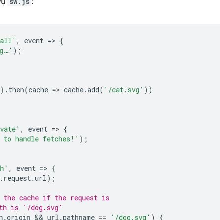
 vụ
sw.js
:
tall'
,
event
=
>
{
ng…'
);
).
then
(
cache
=
>
cache
.
add
(
'/cat.svg'
))
vate'
,
event
=
>
{
 to handle fetches!'
);
ch'
,
event
=
>
{
.
request
.
url
);
 the cache if the request is
th is '/dog.svg'
n
.
origin
 && 
url
.
pathname
==
'/dog.svg'
)
{