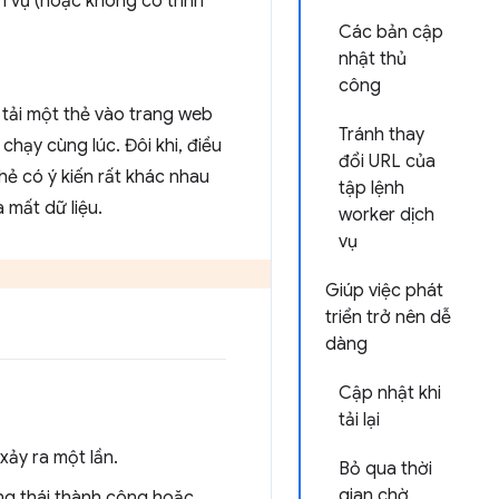
 vụ (hoặc không có trình
Các bản cập
nhật thủ
công
 tải một thẻ vào trang web
Tránh thay
hạy cùng lúc. Đôi khi, điều
đổi URL của
hẻ có ý kiến rất khác nhau
tập lệnh
 mất dữ liệu.
worker dịch
vụ
Giúp việc phát
triển trở nên dễ
dàng
Cập nhật khi
tải lại
xảy ra một lần.
Bỏ qua thời
gian chờ
ạng thái thành công hoặc