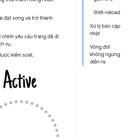
Shift-reload
i đặt xong và trở thành
Xử lý bản cập
nhật
i chính yêu cầu trang đã đi
ch vụ.
Vòng đời
không ngừng
được kiểm soát.
diễn ra