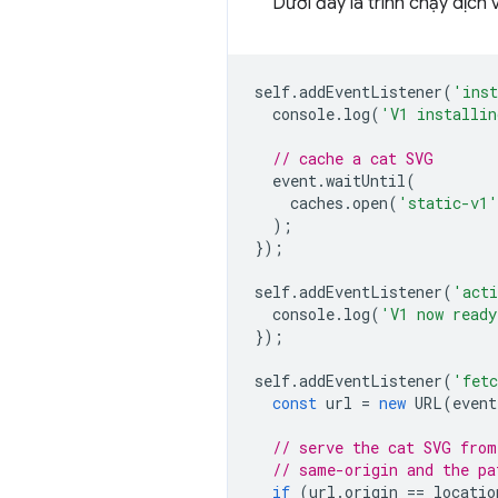
Dưới đây là trình chạy dịch
self
.
addEventListener
(
'ins
console
.
log
(
'V1 installi
// cache a cat SVG
event
.
waitUntil
(
caches
.
open
(
'static-v1'
);
});
self
.
addEventListener
(
'acti
console
.
log
(
'V1 now ready
});
self
.
addEventListener
(
'fet
const
url
=
new
URL
(
event
// serve the cat SVG from
// same-origin and the pa
if
(
url
.
origin
==
locatio