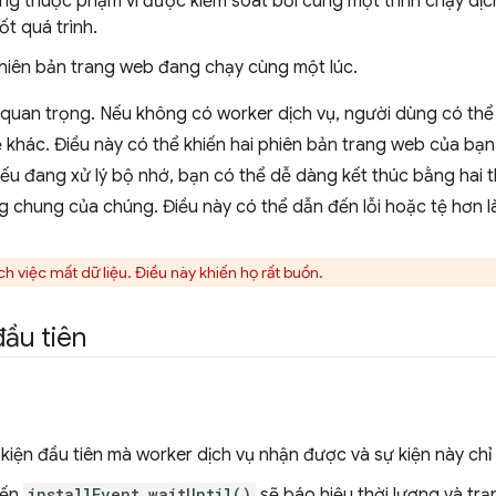
g thuộc phạm vi được kiểm soát bởi cùng một trình chạy dịch
ốt quá trình.
hiên bản trang web đang chạy cùng một lúc.
 quan trọng. Nếu không có worker dịch vụ, người dùng có thể
khác. Điều này có thể khiến hai phiên bản trang web của bạn c
ếu đang xử lý bộ nhớ, bạn có thể dễ dàng kết thúc bằng hai t
 chung của chúng. Điều này có thể dẫn đến lỗi hoặc tệ hơn là
 việc mất dữ liệu. Điều này khiến họ rất buồn.
đầu tiên
 kiện đầu tiên mà worker dịch vụ nhận được và sự kiện này chỉ 
đến
installEvent.waitUntil()
sẽ báo hiệu thời lượng và tr