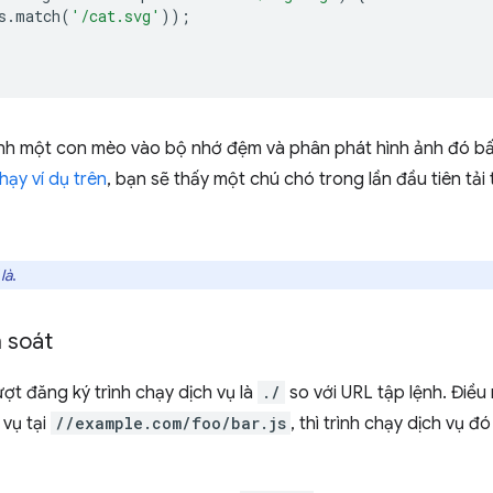
s
.
match
(
'/cat.svg'
));
nh một con mèo vào bộ nhớ đệm và phân phát hình ảnh đó bất
hạy ví dụ trên
, bạn sẽ thấy một chú chó trong lần đầu tiên tải
 là
.
 soát
ợt đăng ký trình chạy dịch vụ là
./
so với URL tập lệnh. Điều
 vụ tại
//example.com/foo/bar.js
, thì trình chạy dịch vụ đ