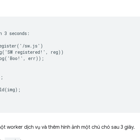
n 3 seconds:

egister('/sw.js')

g('SW registered!', reg))

og('Boo!', err));

;

ld(img);

t worker dịch vụ và thêm hình ảnh một chú chó sau 3 giây.