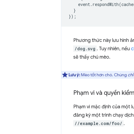
event
.
respondWith
(
cache
}
});
Phương thức này lưu hình ả
/dog.svg
. Tuy nhiên, nếu
c
sẽ thấy chú mèo.
Lưu ý:
Mèo tốt hơn chó. Chúng
chỉ
Phạm vi và quyền kiểm
Phạm vi mặc định của một lư
đăng ký một trình chạy dịch
//example.com/foo/
.