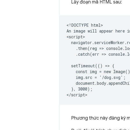
Lấy đoạn mã HTML sau:
<!DOCTYPE html>

An image will appear here i
<script>

  navigator.serviceWorker.r
    .then(reg => console.lo
    .catch(err => console.l
  setTimeout(() => {

    const img = new Image()
    img.src = '/dog.svg';

    document.body.appendChi
  }, 3000);

Phương thức này đăng ký mộ