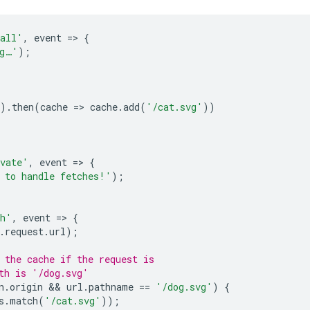
tall'
,
event
=
>
{
ng…'
);
).
then
(
cache
=
>
cache
.
add
(
'/cat.svg'
))
vate'
,
event
=
>
{
 to handle fetches!'
);
ch'
,
event
=
>
{
.
request
.
url
);
 the cache if the request is
th is '/dog.svg'
n
.
origin
 && 
url
.
pathname
==
'/dog.svg'
)
{
s
.
match
(
'/cat.svg'
));