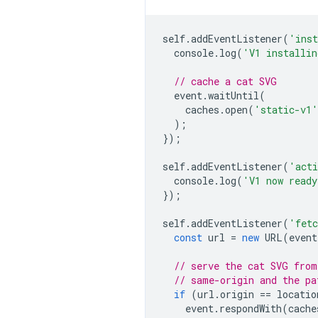
self
.
addEventListener
(
'ins
console
.
log
(
'V1 installi
// cache a cat SVG
event
.
waitUntil
(
caches
.
open
(
'static-v1'
);
});
self
.
addEventListener
(
'acti
console
.
log
(
'V1 now ready
});
self
.
addEventListener
(
'fet
const
url
=
new
URL
(
event
// serve the cat SVG from
// same-origin and the pa
if
(
url
.
origin
==
locatio
event
.
respondWith
(
cache