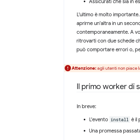
Assicurati che sia in e
L'ultimo è molto importante.
aprirne un'altra in un seco
contemporaneamente. A volte
ritrovarti con due schede c
può comportare errori o, peg
Attenzione:
agli utenti non piace l
Il primo worker di s
In breve:
L'evento
install
è il
Una promessa passat