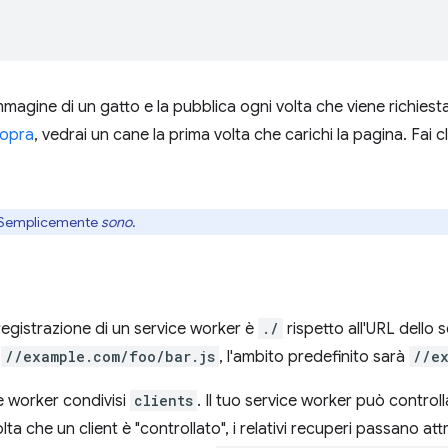
magine di un gatto e la pubblica ogni volta che viene richiest
sopra
, vedrai un cane la prima volta che carichi la pagina. Fai c
i. Semplicemente
sono
.
registrazione di un service worker è
./
rispetto all'URL dello s
n
//example.com/foo/bar.js
, l'ambito predefinito sarà
//e
 worker condivisi
clients
. Il tuo service worker può controll
lta che un client è "controllato", i relativi recuperi passano att