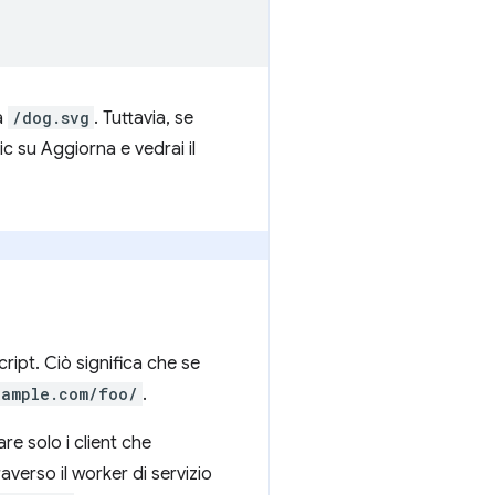
a
/dog.svg
. Tuttavia, se
lic su Aggiorna e vedrai il
cript. Ciò significa che se
xample.com/foo/
.
are solo i client che
raverso il worker di servizio