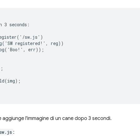
n 3 seconds:

egister('/sw.js')

g('SW registered!', reg))

og('Boo!', err));

;

ld(img);

e aggiunge l'immagine di un cane dopo 3 secondi.
sw.js
: