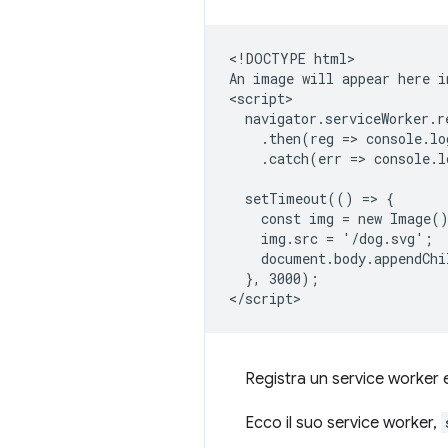
<!DOCTYPE html>

An image will appear here i
<script>

  navigator.serviceWorker.r
    .then(reg => console.lo
    .catch(err => console.l
  setTimeout(() => {

    const img = new Image()
    img.src = '/dog.svg';

    document.body.appendChi
  }, 3000);

Registra un service worker 
Ecco il suo service worker,