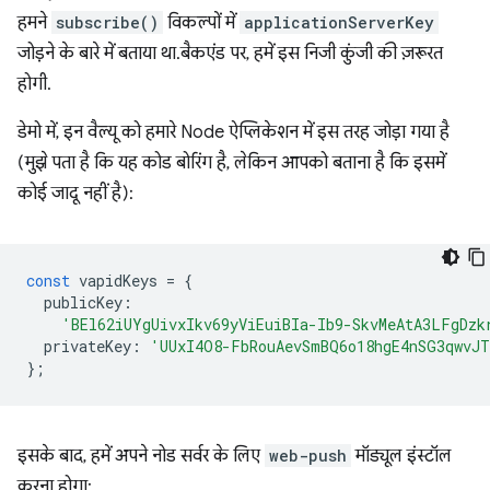
हमने
subscribe()
विकल्पों में
applicationServerKey
जोड़ने के बारे में बताया था. बैकएंड पर, हमें इस निजी कुंजी की ज़रूरत
होगी.
डेमो में, इन वैल्यू को हमारे Node ऐप्लिकेशन में इस तरह जोड़ा गया है
(मुझे पता है कि यह कोड बोरिंग है, लेकिन आपको बताना है कि इसमें
कोई जादू नहीं है):
const
vapidKeys
=
{
publicKey
:
'BEl62iUYgUivxIkv69yViEuiBIa-Ib9-SkvMeAtA3LFgDzk
privateKey
:
'UUxI4O8-FbRouAevSmBQ6o18hgE4nSG3qwvJT
};
इसके बाद, हमें अपने नोड सर्वर के लिए
web-push
मॉड्यूल इंस्टॉल
करना होगा: