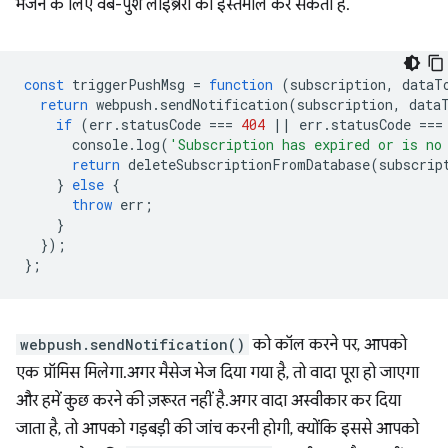
भेजने के लिए वेब-पुश लाइब्रेरी का इस्तेमाल कर सकता है.
const
triggerPushMsg
=
function
(
subscription
,
dataT
return
webpush
.
sendNotification
(
subscription
,
data
if
(
err
.
statusCode
===
404
||
err
.
statusCode
===
console
.
log
(
'Subscription has expired or is no
return
deleteSubscriptionFromDatabase
(
subscrip
}
else
{
throw
err
;
}
});
};
webpush.sendNotification()
को कॉल करने पर, आपको
एक प्रॉमिस मिलेगा. अगर मैसेज भेज दिया गया है, तो वादा पूरा हो जाएगा
और हमें कुछ करने की ज़रूरत नहीं है. अगर वादा अस्वीकार कर दिया
जाता है, तो आपको गड़बड़ी की जांच करनी होगी, क्योंकि इससे आपको