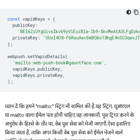
const
vapidKeys
=
{
publicKey
:
'BEl62iUYgUivxIkv69yViEuiBIa-Ib9-SkvMeAtA3LFgDzk
privateKey
:
'UUxI4O8-FbRouAevSmBQ6o18hgE4nSG3qwvJT
};
webpush
.
setVapidDetails
(
'mailto:web-push-book@gauntface.com'
,
vapidKeys
.
publicKey
,
vapidKeys
.
privateKey
,
);
ध्यान दें कि हमने "mailto:" स्ट्रिंग भी शामिल की है. यह स्ट्रिंग, यूआरएल
या mailto वाला ईमेल पता होनी चाहिए. यह जानकारी, पुश ट्रिगर करने के
अनुरोध के हिस्से के तौर पर, वेब पुश सेवा को भेजी जाएगी. ऐसा इसलिए
किया जाता है, ताकि अगर किसी वेब पुश सेवा को ईमेल भेजने वाले