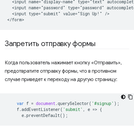
  <input name="display-name" type="text" autocomplet
  <input name="password" type="password" autocomplete
  <input type="submit" value="Sign Up!" />

Запретить отправку формы
Когда пользователь нажимает кнопку «Отправить»,
предотвратите отправку формы, что в противном
случае приведет к переходу на другую страницу:
var
f
=
document
.
querySelector
(
'#signup'
);
f
.
addEventListener
(
'submit'
,
e
=
>
{
e
.
preventDefault
();