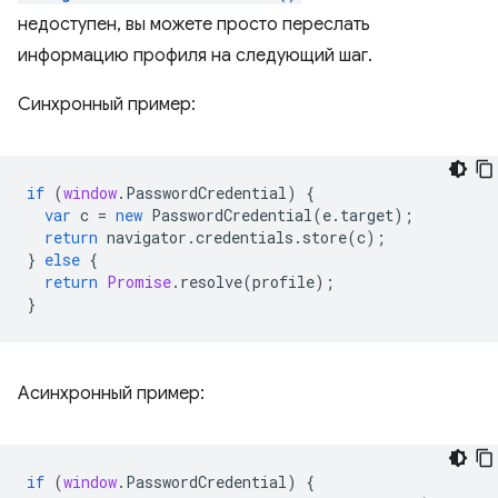
недоступен, вы можете просто переслать
информацию профиля на следующий шаг.
Синхронный пример:
if
(
window
.
PasswordCredential
)
{
var
c
=
new
PasswordCredential
(
e
.
target
);
return
navigator
.
credentials
.
store
(
c
);
}
else
{
return
Promise
.
resolve
(
profile
);
}
Асинхронный пример:
if
(
window
.
PasswordCredential
)
{