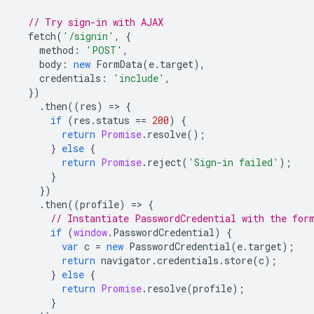
// Try sign-in with AJAX
fetch
(
'/signin'
,
{
method
:
'POST'
,
body
:
new
FormData
(
e
.
target
),
credentials
:
'include'
,
})
.
then
((
res
)
=
>
{
if
(
res
.
status
==
200
)
{
return
Promise
.
resolve
();
}
else
{
return
Promise
.
reject
(
'Sign-in failed'
);
}
})
.
then
((
profile
)
=
>
{
// Instantiate PasswordCredential with the for
if
(
window
.
PasswordCredential
)
{
var
c
=
new
PasswordCredential
(
e
.
target
);
return
navigator
.
credentials
.
store
(
c
);
}
else
{
return
Promise
.
resolve
(
profile
);
}