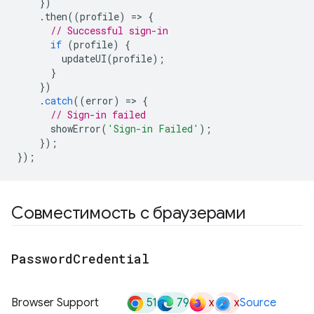
})
.
then
((
profile
)
=
>
{
// Successful sign-in
if
(
profile
)
{
updateUI
(
profile
);
}
})
.
catch
((
error
)
=
>
{
// Sign-in failed
showError
(
'Sign-in Failed'
);
});
});
Совместимость с браузерами
Password
Credential
51
79
x
x
Browser Support
Source