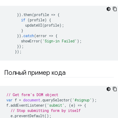
}).
then
(
profile
=
>
{
if
(
profile
)
{
updateUI
(
profile
);
}
}).
catch
(
error
=
>
{
showError
(
'Sign-in Failed'
);
});
});
Полный пример кода
// Get form's DOM object
var
f
=
document
.
querySelector
(
'#signup'
);
f
.
addEventListener
(
'submit'
,
(
e
)
=
>
{
// Stop submitting form by itself
e
.
preventDefault
();