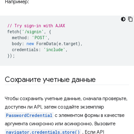
Например:
// Try sign-in with AJAX
fetch
(
'/signin'
,
{
method
:
'POST'
,
body
:
new
FormData
(
e
.
target
),
credentials
:
'include'
,
});
Сохраните учетные данные
Чтобы сохранить учетные данные, сначала проверьте,
доступен ли API, затем создайте экземпляр
PasswordCredential
с элементом формы в качестве
аргумента синхронно или асинхронно. Вызовите
navigator.credentials.store()
. Если API