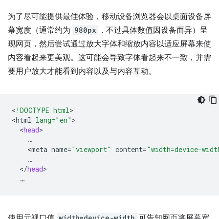
为了尽可能提供最佳体验，移动设备浏览器会以桌面设备屏
幕宽度（通常约为
980px
，不过具体数值因设备而异）呈
现网页，然后尝试通过放大字体和缩放内容以适应屏幕来使
内容看起来更美观。这可能会导致字体看起来不一致，并需
要用户放大才能看到内容以及与内容互动。
<
!DOCTYPE html
>

<
html
lang="en"
<
head
<
meta
name
=
"viewport"
content
=
"width=device-widt
<
/
head
使用元视口值
width=device-width
可告知网页将屏幕宽