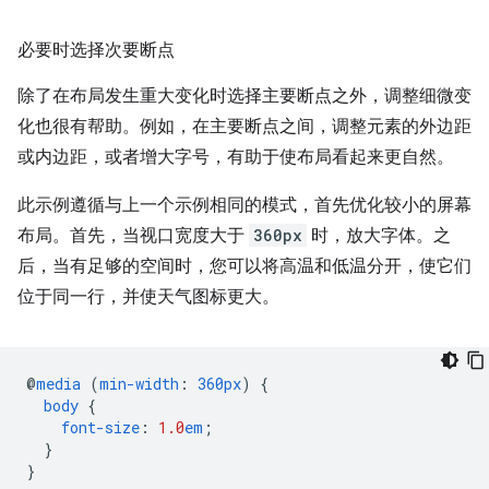
必要时选择次要断点
除了在布局发生重大变化时选择主要断点之外，调整细微变
化也很有帮助。例如，在主要断点之间，调整元素的外边距
或内边距，或者增大字号，有助于使布局看起来更自然。
此示例遵循与上一个示例相同的模式，首先优化较小的屏幕
布局。首先，当视口宽度大于
360px
时，放大字体。之
后，当有足够的空间时，您可以将高温和低温分开，使它们
位于同一行，并使天气图标更大。
@
media
(
min-width
:
360px
)
{
body
{
font-size
:
1.0
em
;
}
}