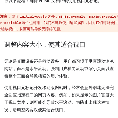
行以下流程：确保 HTML 文档正确使用视口元标记。
注意
：
除了
之外，
、
initial-scale
minimum-scale
maximum-scale
属性也可用。我们不建议使用这些属性，因为它们可能会阻
r-scalable
户缩放视口，从而可能导致无障碍问题。
调整内容大小，使其适合视口
无论是桌面设备还是移动设备，用户都习惯于垂直滚动浏览
网站，而不是水平滚动。强制用户横向滚动或缩小页面以查
看整个页面会导致糟糕的用户体验。
使用视口元标记开发移动版网站时，经常会意外创建无法完
全适应指定视口的网页内容。例如，如果显示的图片宽度大
于视口宽度，则可能会导致水平滚动。为防止出现这种情
况，请调整内容以使其适合视口。