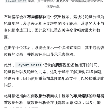
Layout Shift
集群。点击菱形会在
摘要
面板中显示偏移的动画效果和
详细信息。
布局偏移会在
布局偏移
轨道中突出显示。紫线将轮班分组为
轮班集群，菱形表示相应集群中的各个轮班。菱形的大小与
变化幅度成正比，因此您可以重点关注变化幅度最大的数
据。
点击某个位移后，系统会显示一个弹出式窗口，其中包含该
位移的动画，并以紫色突出显示元素位移。
此外，
Layout Shift
记录的
摘要
视图还包括开始时间、
轮班得分以及轮班的元素。这对于详细了解加载 CLS 问题
特别有用，因为使用重新加载性能配置文件可以轻松重现此
问题。
此链接还指向左侧
数据分析
面板中显示的
布局偏移的罪魁祸
首
数据分析，该数据分析会在顶部显示总 CLS，以及可能