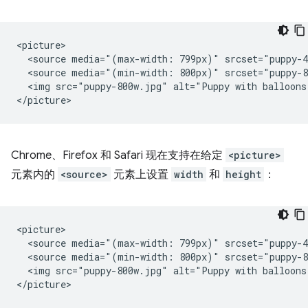
<picture>

  <source media="(max-width: 799px)" srcset="puppy-4
  <source media="(min-width: 800px)" srcset="puppy-8
  <img src="puppy-800w.jpg" alt="Puppy with balloons"
Chrome、Firefox 和 Safari 现在支持在给定
<picture>
元素内的
<source>
元素上设置
width
和
height
：
<picture>

  <source media="(max-width: 799px)" srcset="puppy-4
  <source media="(min-width: 800px)" srcset="puppy-8
  <img src="puppy-800w.jpg" alt="Puppy with balloons