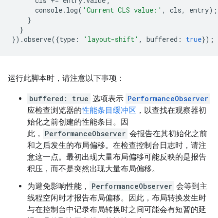
cls
+=
entry
.
value
;
console
.
log
(
'Current CLS value:'
,
cls
,
entry
);
}
}
}).
observe
({
type
:
'layout-shift'
,
buffered
:
true
});
运行此脚本时，请注意以下事项：
buffered: true
选项表示
PerformanceObserver
应检查浏览器的
性能条目缓冲区
，以查找在观察器初
始化之前创建的性能条目。因
此，
PerformanceObserver
会报告在其初始化之前
和之后发生的布局偏移。在检查控制台日志时，请注
意这一点。最初出现大量布局偏移可能反映的是报告
积压，而不是突然出现大量布局偏移。
为避免影响性能，
PerformanceObserver
会等到主
线程空闲时才报告布局偏移。因此，布局转换发生时
与在控制台中记录布局转换时之间可能会有短暂的延