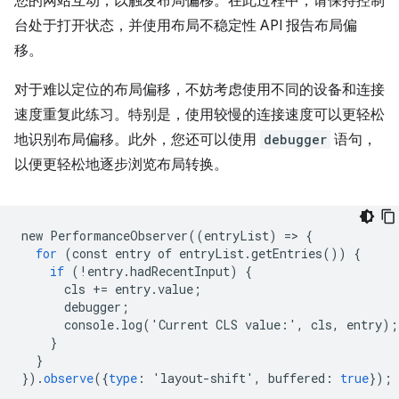
您的网站互动，以触发布局偏移。在此过程中，请保持控制
台处于打开状态，并使用布局不稳定性 API 报告布局偏
移。
对于难以定位的布局偏移，不妨考虑使用不同的设备和连接
速度重复此练习。特别是，使用较慢的连接速度可以更轻松
地识别布局偏移。此外，您还可以使用
debugger
语句，
以便更轻松地逐步浏览布局转换。
new
PerformanceObserver
((
entryList
)
=
>
{
for
(
const
entry
of
entryList
.
getEntries
())
{
if
(!
entry
.
hadRecentInput
)
{
cls
+=
entry
.
value
;
debugger
;
console
.
log
(
'
Current
CLS
value
:
'
,
cls
,
entry
);
}
}
}).
observe
({
type
:
'
layout
-
shift
'
,
buffered
:
true
});