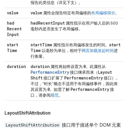
报告此类信息（详见下文）。
value
value
属性会报告特定布局偏移的
布局偏移得分
。
had
had
Recent
Input
属性指示在用户输入后的 500
Recent
毫秒内是否发生了布局偏移。
Input
start
start
Time
start
属性指示布局偏移发生的时间。
Time
Time
以毫秒为单位，相对于
网页加载发起时间
进
行衡量。
duration
duration
0
属性将始终设置为
。此属性从
PerformanceEntry
Layout
接口继承而来（
Shift
Performance
Entry
接口扩展了
接口）。
不过，“时长”概念不适用于布局偏移事件，因此将
0
Performance
Entry
其设置为
。如需了解
接
口，请参阅
规范
。
Layout
Shift
Attribution
LayoutShiftAttribution
接口用于描述单个 DOM 元素