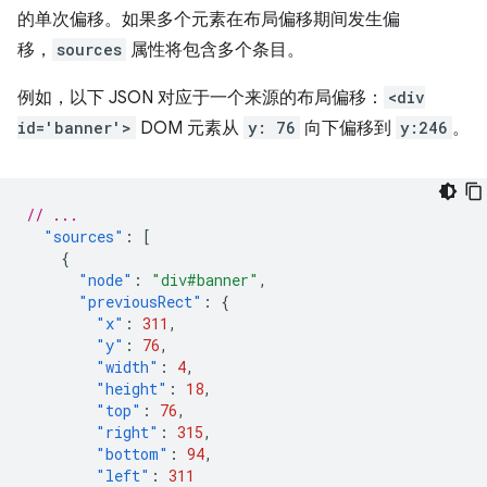
的单次偏移。如果多个元素在布局偏移期间发生偏
移，
sources
属性将包含多个条目。
例如，以下 JSON 对应于一个来源的布局偏移：
<div
id='banner'>
DOM 元素从
y: 76
向下偏移到
y:246
。
// ...
"sources"
:
[
{
"node"
:
"div#banner"
,
"previousRect"
:
{
"x"
:
311
,
"y"
:
76
,
"width"
:
4
,
"height"
:
18
,
"top"
:
76
,
"right"
:
315
,
"bottom"
:
94
,
"left"
:
311