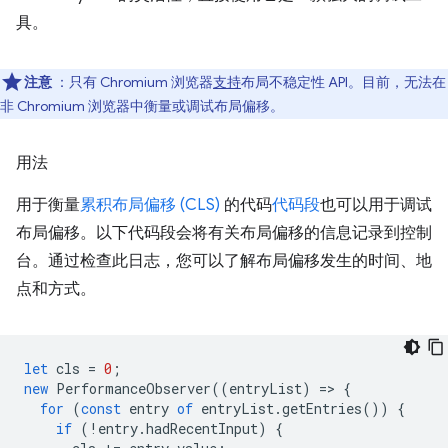
具。
注意
：只有 Chromium 浏览器
支持
布局不稳定性 API。目前，无法在
非 Chromium 浏览器中衡量或调试布局偏移。
用法
用于衡量
累积布局偏移 (CLS)
的代码
代码段
也可以用于调试
布局偏移。以下代码段会将有关布局偏移的信息记录到控制
台。通过检查此日志，您可以了解布局偏移发生的时间、地
点和方式。
let
cls
=
0
;
new
PerformanceObserver
((
entryList
)
=
>
{
for
(
const
entry
of
entryList
.
getEntries
())
{
if
(
!
entry
.
hadRecentInput
)
{