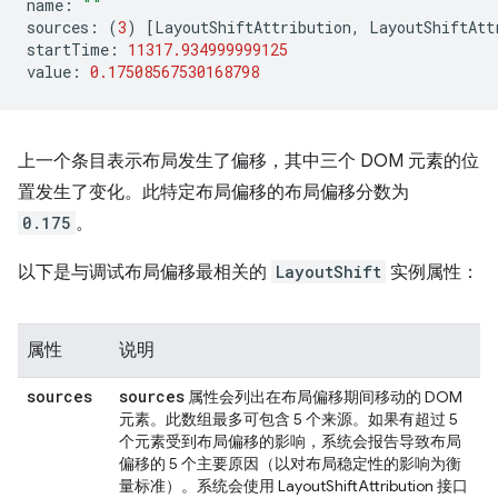
name
:
""
sources
:
(
3
)
[
LayoutShiftAttribution
,
LayoutShiftAtt
startTime
:
11317.934999999125
value
:
0.17508567530168798
上一个条目表示布局发生了偏移，其中三个 DOM 元素的位
置发生了变化。此特定布局偏移的布局偏移分数为
0.175
。
以下是与调试布局偏移最相关的
LayoutShift
实例属性：
属性
说明
sources
sources
属性会列出在布局偏移期间移动的 DOM
元素。此数组最多可包含 5 个来源。如果有超过 5
个元素受到布局偏移的影响，系统会报告导致布局
偏移的 5 个主要原因（以对布局稳定性的影响为衡
量标准）。系统会使用 LayoutShiftAttribution 接口