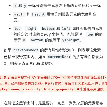
x
和
y
坐标分别报告元素左上角的 x 坐标和 y 坐标
width
和
height
属性分别报告元素的宽度和高
度。
top
、
right
、
bottom
和
left
属性会报告与元素
的给定边对应的 x 或 y 坐标值。也就是说，
top
的值
等于
y
；
bottom
的值等于
y+height
。
如果
previousRect
的所有属性都设为 0，则表示该元素
已移至视野范围内。如果
currentRect
的所有属性都设为
0，则表示该元素已移出视野。
注意：
布局不稳定性 API 不会忽略因另一个元素位于其前面而无法看到
位元素。如果您需要先对某些元素运行布局，然后再将其显示给用户，请
、
或
来避免布局偏移。
play: none
visibility: hidden
opacity: 0
在解读这些输出时，最重要的一点是，列为
来源
的元素是布