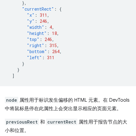
},
"currentRect"
:
{
"x"
:
311
,
"y"
:
246
,
"width"
:
4
,
"height"
:
18
,
"top"
:
246
,
"right"
:
315
,
"bottom"
:
264
,
"left"
:
311
}
}
]
node
属性用于标识发生偏移的 HTML 元素。在 DevTools
中将鼠标悬停在此属性上会突出显示相应的页面元素。
previousRect
和
currentRect
属性用于报告节点的大
小和位置。