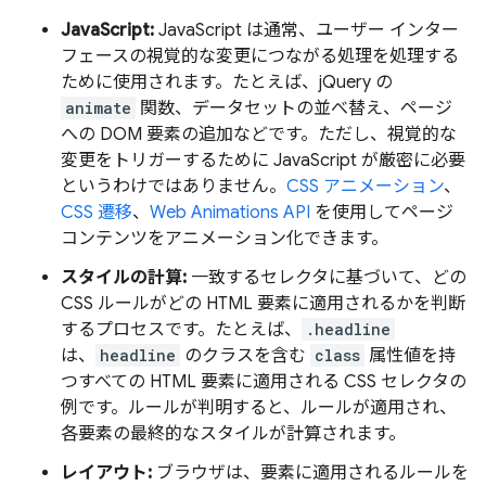
JavaScript:
JavaScript は通常、ユーザー インター
フェースの視覚的な変更につながる処理を処理する
ために使用されます。たとえば、jQuery の
animate
関数、データセットの並べ替え、ページ
への DOM 要素の追加などです。ただし、視覚的な
変更をトリガーするために JavaScript が厳密に必要
というわけではありません。
CSS アニメーション
、
CSS 遷移
、
Web Animations API
を使用してページ
コンテンツをアニメーション化できます。
スタイルの計算:
一致するセレクタに基づいて、どの
CSS ルールがどの HTML 要素に適用されるかを判断
するプロセスです。たとえば、
.headline
は、
headline
のクラスを含む
class
属性値を持
つすべての HTML 要素に適用される CSS セレクタの
例です。ルールが判明すると、ルールが適用され、
各要素の最終的なスタイルが計算されます。
レイアウト:
ブラウザは、要素に適用されるルールを