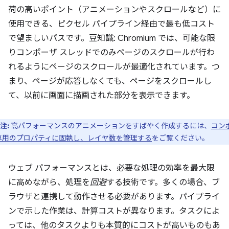
荷の高いポイント（アニメーションやスクロールなど）に
使用できる、ピクセル パイプライン経由で最も低コスト
で望ましいパスです。豆知識: Chromium では、可能な限
りコンポーザ スレッドでのみページのスクロールが行わ
れるようにページのスクロールが最適化されています。つ
まり、ページが応答しなくても、ページをスクロールし
て、以前に画面に描画された部分を表示できます。
注:
高パフォーマンスのアニメーションをすばやく作成するには、
コン
専用のプロパティに固執し、レイヤ数を管理する
をご覧ください。
ウェブ パフォーマンスとは、必要な処理の効率を最大限
に高めながら、処理を
回避
する技術です。多くの場合、ブ
ラウザと連携して動作させる必要があります。パイプライ
ンで示した作業は、計算コストが異なります。タスクによ
っては、他のタスクよりも本質的にコストが高いものもあ