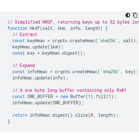
// Simplified HKDF, returning keys up to 32 bytes lo
function
hkdf
(
salt
,
ikm
,
info
,
length
)
{
// Extract
const
keyHmac
=
crypto
.
createHmac
(
'sha256'
,
salt
);
keyHmac
.
update
(
ikm
);
const
key
=
keyHmac
.
digest
();
// Expand
const
infoHmac
=
crypto
.
createHmac
(
'sha256'
,
key
);
infoHmac
.
update
(
info
);
// A one byte long buffer containing only 0x01
const
ONE_BUFFER
=
new
Buffer
(
1
).
fill
(
1
);
infoHmac
.
update
(
ONE_BUFFER
);
return
infoHmac
.
digest
().
slice
(
0
,
length
);
}