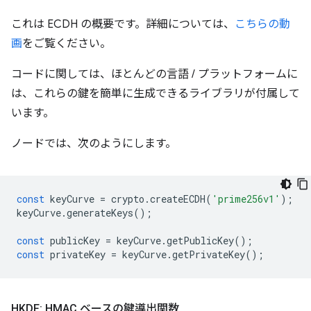
これは ECDH の概要です。詳細については、
こちらの動
画
をご覧ください。
コードに関しては、ほとんどの言語 / プラットフォームに
は、これらの鍵を簡単に生成できるライブラリが付属して
います。
ノードでは、次のようにします。
const
keyCurve
=
crypto
.
createECDH
(
'prime256v1'
);
keyCurve
.
generateKeys
();
const
publicKey
=
keyCurve
.
getPublicKey
();
const
privateKey
=
keyCurve
.
getPrivateKey
();
HKDF: HMAC ベースの鍵導出関数