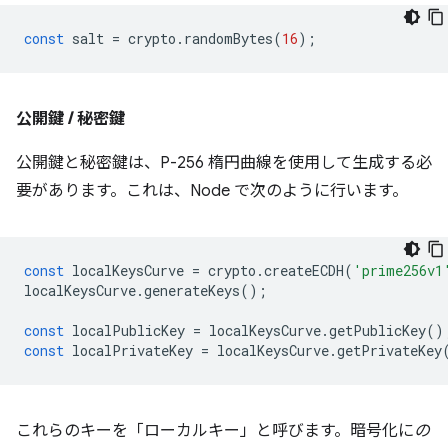
const
salt
=
crypto
.
randomBytes
(
16
);
公開鍵 / 秘密鍵
公開鍵と秘密鍵は、P-256 楕円曲線を使用して生成する必
要があります。これは、Node で次のように行います。
const
localKeysCurve
=
crypto
.
createECDH
(
'prime256v1
localKeysCurve
.
generateKeys
();
const
localPublicKey
=
localKeysCurve
.
getPublicKey
()
const
localPrivateKey
=
localKeysCurve
.
getPrivateKey
これらのキーを「ローカルキー」と呼びます。暗号化に
の