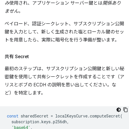
み
使用され、アプリケーション サーバー鍵とは
関係あり
ません
。
ペイロード、認証シークレット、サブスクリプション公開
鍵を入力として、新しく生成された塩とローカル鍵のセッ
トを用意したら、実際に暗号化を行う準備が整います。
共有 Secret
最初のステップは、サブスクリプション公開鍵と新しい秘
密鍵を使用して共有シークレットを作成することです（ア
リスとボブの ECDH の説明を思い出してください。な
ど）を特定します。
const
sharedSecret
=
localKeysCurve
.
computeSecret
(
subscription
.
keys
.
p256dh
,
'base64'
,