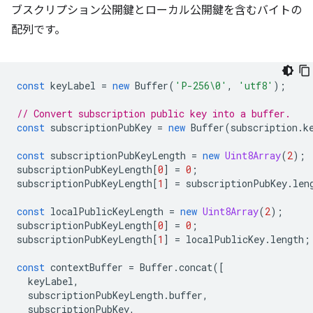
ブスクリプション公開鍵とローカル公開鍵を含むバイトの
配列です。
const
keyLabel
=
new
Buffer
(
'P-256\0'
,
'utf8'
);
// Convert subscription public key into a buffer.
const
subscriptionPubKey
=
new
Buffer
(
subscription
.
k
const
subscriptionPubKeyLength
=
new
Uint8Array
(
2
);
subscriptionPubKeyLength
[
0
]
=
0
;
subscriptionPubKeyLength
[
1
]
=
subscriptionPubKey
.
len
const
localPublicKeyLength
=
new
Uint8Array
(
2
);
subscriptionPubKeyLength
[
0
]
=
0
;
subscriptionPubKeyLength
[
1
]
=
localPublicKey
.
length
;
const
contextBuffer
=
Buffer
.
concat
([
keyLabel
,
subscriptionPubKeyLength
.
buffer
,
subscriptionPubKey
,