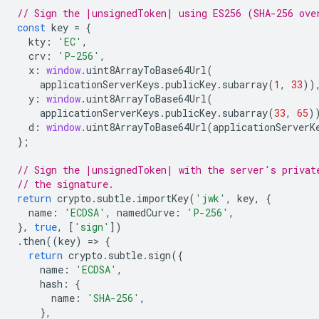
// Sign the |unsignedToken| using ES256 (SHA-256 ove
const
key
=
{
kty
:
'EC'
,
crv
:
'P-256'
,
x
:
window
.
uint8ArrayToBase64Url
(
applicationServerKeys
.
publicKey
.
subarray
(
1
,
33
))
y
:
window
.
uint8ArrayToBase64Url
(
applicationServerKeys
.
publicKey
.
subarray
(
33
,
65
)
d
:
window
.
uint8ArrayToBase64Url
(
applicationServerK
};
// Sign the |unsignedToken| with the server's privat
// the signature.
return
crypto
.
subtle
.
importKey
(
'jwk'
,
key
,
{
name
:
'ECDSA'
,
namedCurve
:
'P-256'
,
},
true
,
[
'sign'
])
.
then
((
key
)
=
>
{
return
crypto
.
subtle
.
sign
({
name
:
'ECDSA'
,
hash
:
{
name
:
'SHA-256'
,
},