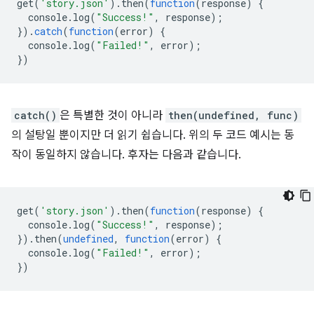
get
(
'story.json'
).
then
(
function
(
response
)
{
console
.
log
(
"Success!"
,
response
);
}).
catch
(
function
(
error
)
{
console
.
log
(
"Failed!"
,
error
);
})
catch()
은 특별한 것이 아니라
then(undefined, func)
의 설탕일 뿐이지만 더 읽기 쉽습니다. 위의 두 코드 예시는 동
작이 동일하지 않습니다. 후자는 다음과 같습니다.
get
(
'story.json'
).
then
(
function
(
response
)
{
console
.
log
(
"Success!"
,
response
);
}).
then
(
undefined
,
function
(
error
)
{
console
.
log
(
"Failed!"
,
error
);
})