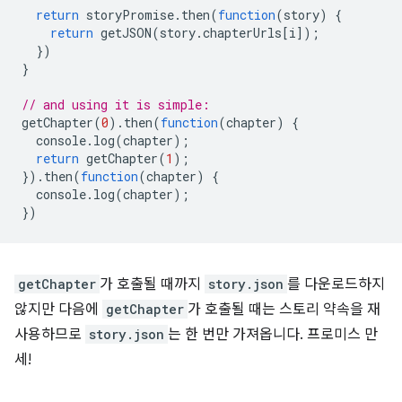
return
storyPromise
.
then
(
function
(
story
)
{
return
getJSON
(
story
.
chapterUrls
[
i
]);
})
}
// and using it is simple:
getChapter
(
0
).
then
(
function
(
chapter
)
{
console
.
log
(
chapter
);
return
getChapter
(
1
);
}).
then
(
function
(
chapter
)
{
console
.
log
(
chapter
);
})
getChapter
가 호출될 때까지
story.json
를 다운로드하지
않지만 다음에
getChapter
가 호출될 때는 스토리 약속을 재
사용하므로
story.json
는 한 번만 가져옵니다. 프로미스 만
세!