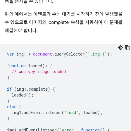
행을 중지할 수 있습니다.
위의 예에서는 이벤트가 수신 대기를 시작하기 전에 발생했을
수 있으므로 이미지의 'complete' 속성을 사용하여 이 문제를
해결해야 합니다.
var
img1
=
document
.
querySelector
(
'.img-1'
);
function
loaded
()
{
// woo yey image loaded
}
if
(
img1
.
complete
)
{
loaded
();
}
else
{
img1
.
addEventListener
(
'load'
,
loaded
);
}
img1
.
addEventListener
(
'error'
,
function
()
{