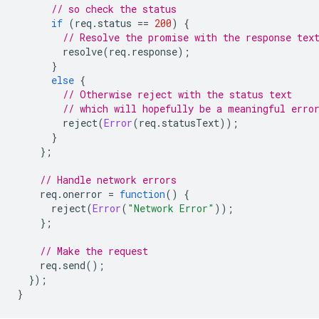
// so check the status
if
(
req
.
status
==
200
)
{
// Resolve the promise with the response tex
resolve
(
req
.
response
);
}
else
{
// Otherwise reject with the status text
// which will hopefully be a meaningful erro
reject
(
Error
(
req
.
statusText
));
}
};
// Handle network errors
req
.
onerror
=
function
()
{
reject
(
Error
(
"Network Error"
));
};
// Make the request
req
.
send
();
});
}