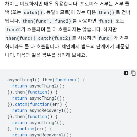
차이는 미묘하지만 매우 유용합니다. 프로미스 거부는 거부 콜
백 (또는
catch()
, 동일하므로)이 있는 다음
then()
로 건너
뜁니다.
then(func1, func2)
를 사용하면
func1
또는
func2
가 호출되며 둘 다 호출되지는 않습니다. 하지만
then(func1).catch(func2)
를 사용하면
func1
가 거부
하더라도 둘 다 호출됩니다. 체인에서 별도의 단계이기 때문입
니다. 다음과 같은 경우를 생각해 보세요.
asyncThing1
().
then
(
function
()
{
return
asyncThing2
();
}).
then
(
function
()
{
return
asyncThing3
();
}).
catch
(
function
(
err
)
{
return
asyncRecovery1
();
}).
then
(
function
()
{
return
asyncThing4
();
},
function
(
err
)
{
return
asyncRecovery2
();