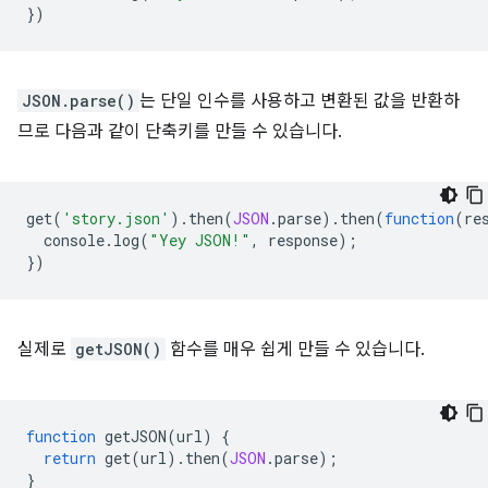
})
JSON.parse()
는 단일 인수를 사용하고 변환된 값을 반환하
므로 다음과 같이 단축키를 만들 수 있습니다.
get
(
'story.json'
).
then
(
JSON
.
parse
).
then
(
function
(
re
console
.
log
(
"Yey JSON!"
,
response
);
})
실제로
getJSON()
함수를 매우 쉽게 만들 수 있습니다.
function
getJSON
(
url
)
{
return
get
(
url
).
then
(
JSON
.
parse
);
}