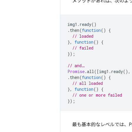
メソッドがあれば、次のよ
img1
.
ready
()
.
then
(
function
()
{
// loaded
},
function
()
{
// failed
});
// and…
Promise
.
all
([
img1
.
ready
(),
.
then
(
function
()
{
// all loaded
},
function
()
{
// one or more failed
});
最も基本的なレベルでは、Pr