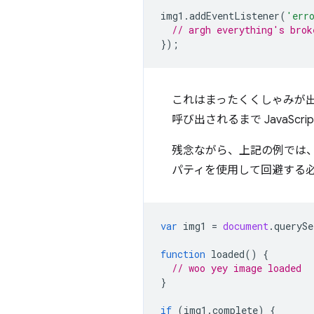
img1
.
addEventListener
(
'err
// argh everything's brok
});
これはまったくくしゃみが
呼び出されるまで JavaScr
残念ながら、上記の例では、
パティを使用して回避する
var
img1
=
document
.
querySe
function
loaded
()
{
// woo yey image loaded
}
if
(
img1
.
complete
)
{