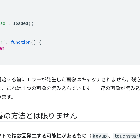
oad'
,
loaded
);
or'
,
function
()
{
en
始する前にエラーが発生した画像はキャッチされません。残念
、これは 1 つの画像を読み込んでいます。一連の画像が読み
ります。
善の方法とは限りません
クトで複数回発生する可能性があるもの（
keyup
、
touchstar