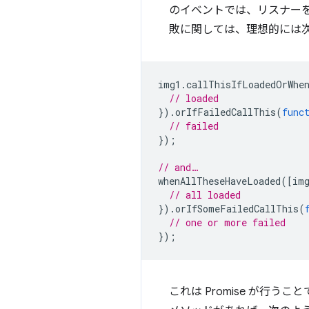
のイベントでは、リスナー
敗に関しては、理想的には
img1
.
callThisIfLoadedOrWhe
// loaded
}).
orIfFailedCallThis
(
func
// failed
});
// and…
whenAllTheseHaveLoaded
([
im
// all loaded
}).
orIfSomeFailedCallThis
(
// one or more failed
});
これは Promise が行うこ