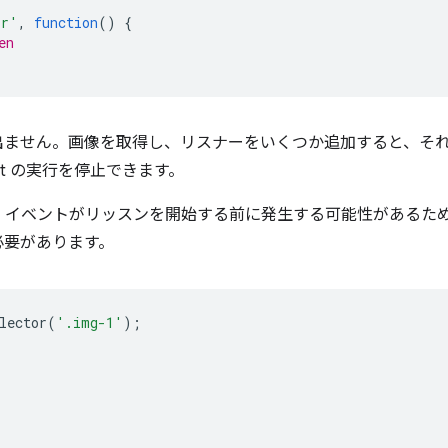
or'
,
function
()
{
en
出ません。画像を取得し、リスナーをいくつか追加すると、そ
ipt の実行を停止できます。
イベントがリッスンを開始する前に発生する可能性があるため、画
必要があります。
lector
(
'.img-1'
);