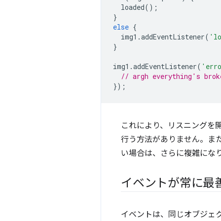
loaded
();
}
else
{
img1
.
addEventListener
(
'l
}
img1
.
addEventListener
(
'err
// argh everything's brok
});
これにより、リスニングを開
行う方法がありません。また
い場合は、さらに複雑にな
イベントが常に最
イベントは、同じオブジェ