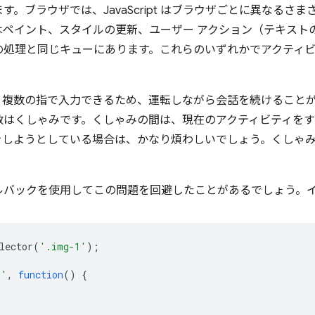
。ブラウザでは、JavaScript はブラウザごとに異なるさ
ipt はペイント、スタイルの更新、ユーザー アクション（テキ
の処理と同じキューにあります。これらのいずれかでアクティ
。
。複数の指で入力できるため、運転しながら会話を続けること
数はくしゃみです。くしゃみの間は、現在のアクティビティをす
をしようとしている場合は、かなり煩わしいでしょう。くしゃ
ルバックを使用してこの問題を回避したことがあるでしょう。
lector
(
'.img-1'
);
d'
,
function
()
{