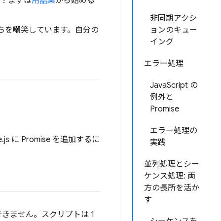
すか？まずは
用語集
から始める
非同期アクシ
ちを嘲笑しています。自分の
ョンのキュー
イング
エラー処理
JavaScript の
例外と
Promise
エラー処理の
 に Promise を追加するに
実践
並列処理とシー
ケンス処理: 両
方の長所を活か
す
はできません。スクリプトは 1