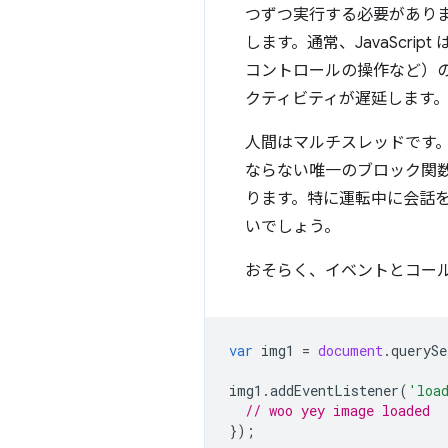
つずつ実行する必要があります
します。通常、JavaScr
コントロールの操作など）
クティビティが遅延します
人間はマルチスレッドです
ならない唯一のブロック関
ります。特に運転中に会話
いでしょう。
おそらく、イベントとコー
var
img1
=
document
.
querySe
img1
.
addEventListener
(
'loa
// woo yey image loaded
});