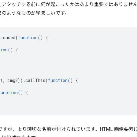
をアタッチする前に何が起こったかはあまり重要ではありません
次のようなものが望ましいです。
nLoaded
(
function
()
{
tion
()
{
g1
,
img2
]).
callThis
(
function
()
{
function
()
{
とですが、より適切な名前が付けられています。HTML 画像要素に Pr