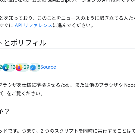
が気になる。公式の JavaScript バージョンの API は何で
。
とを知っており、このことをニュースのように騒ぎ立てる人た
、すぐに
API リファレンス
に進んでください。
トとポリフィル
2
12
29
8
Source
いブラウザを仕様に準拠させるため、または他のブラウザや Node.js
pped）をご覧ください。
か？
グル スレッドです。つまり、2 つのスクリプトを同時に実行すること