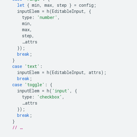
let
{
min
,
max
,
step
}
=
config
;
inputElem
=
h
(
EditableInput
,
{
type
:
'number'
,
min
,
max
,
step
,
…
attrs
});
break
;
}
case
'text'
:
inputElem
=
h
(
EditableInput
,
attrs
);
break
;
case
'toggle'
:
{
inputElem
=
h
(
'input'
,
{
type
:
'checkbox'
,
…
attrs
});
break
;
}
// …