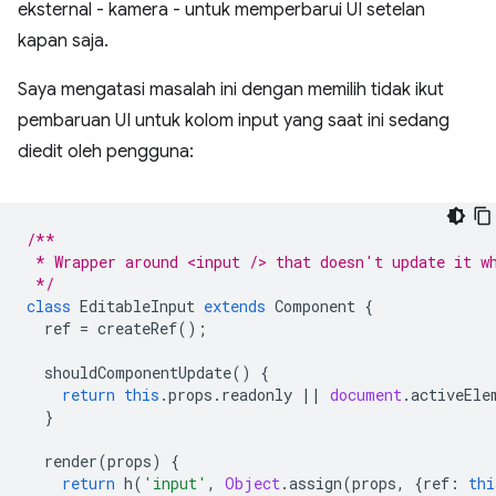
eksternal - kamera - untuk memperbarui UI setelan
kapan saja.
Saya mengatasi masalah ini dengan memilih tidak ikut
pembaruan UI untuk kolom input yang saat ini sedang
diedit oleh pengguna:
/**
 * Wrapper around <input /> that doesn't update it w
 */
class
EditableInput
extends
Component
{
ref
=
createRef
();
shouldComponentUpdate
()
{
return
this
.
props
.
readonly
||
document
.
activeEle
}
render
(
props
)
{
return
h
(
'input'
,
Object
.
assign
(
props
,
{
ref
:
thi