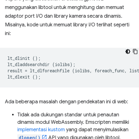
menggunakan libtool untuk menghitung dan memuat
adaptor port I/O dan library kamera secara dinamis.
Misalnya, kode untuk memuat library I/O terlihat seperti
ini:
lt_dlinit
();
lt_dladdsearchdir
(
iolibs
);
result
=
lt_dlforeachfile
(
iolibs
,
foreach_func
,
lis
lt_dlexit
();
Ada beberapa masalah dengan pendekatan ini di web:
Tidak ada dukungan standar untuk penautan
dinamis modul WebAssembly. Emscripten memiliki
implementasi kustom
yang dapat menyimulasikan
dlopen()
API yang digunakan oleh libtool,