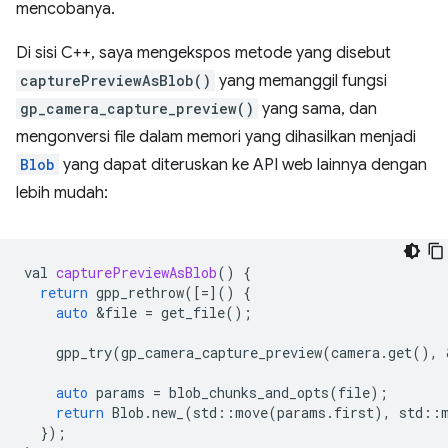
mencobanya.
Di sisi C++, saya mengekspos metode yang disebut
capturePreviewAsBlob()
yang memanggil fungsi
gp_camera_capture_preview()
yang sama, dan
mengonversi file dalam memori yang dihasilkan menjadi
Blob
yang dapat diteruskan ke API web lainnya dengan
lebih mudah:
val
capturePreviewAsBlob
()
{
return
gpp_rethrow
([
=
]()
{
auto
&
file
=
get_file
();
gpp_try
(
gp_camera_capture_preview
(
camera
.
get
(),
auto
params
=
blob_chunks_and_opts
(
file
);
return
Blob
.
new_
(
std
::
move
(
params
.
first
),
std
::
});