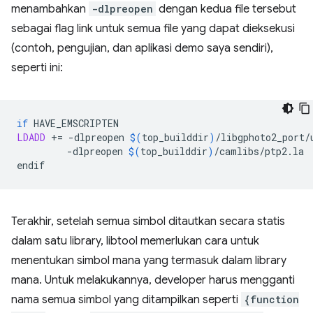
menambahkan
-dlpreopen
dengan kedua file tersebut
sebagai flag link untuk semua file yang dapat dieksekusi
(contoh, pengujian, dan aplikasi demo saya sendiri),
seperti ini:
if
LDADD
+=
-dlpreopen
$(
top_builddir
)
/libgphoto2_port/
-dlpreopen
$(
top_builddir
)
/camlibs/ptp2.la

Terakhir, setelah semua simbol ditautkan secara statis
dalam satu library, libtool memerlukan cara untuk
menentukan simbol mana yang termasuk dalam library
mana. Untuk melakukannya, developer harus mengganti
nama semua simbol yang ditampilkan seperti
{function