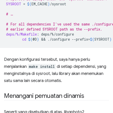
SYSROOT
=
$(
EM_CACHE
)
/sysroot

# …
# For all dependencies I've used the same ./configur
# earlier defined SYSROOT path as the --prefix.
deps/%/Makefile
:
deps
/%/
configure
cd
$(
@D
)
 && 
./configure
--prefix
=
$(
SYSROOT
)
Dengan konfigurasi tersebut, saya hanya perlu
menjalankan
make install
di setiap dependensi, yang
menginstalnya di sysroot, lalu library akan menemukan
satu sama lain secara otomatis.
Menangani pemuatan dinamis
Seperti yang disebutkan di atas, libgphoto2