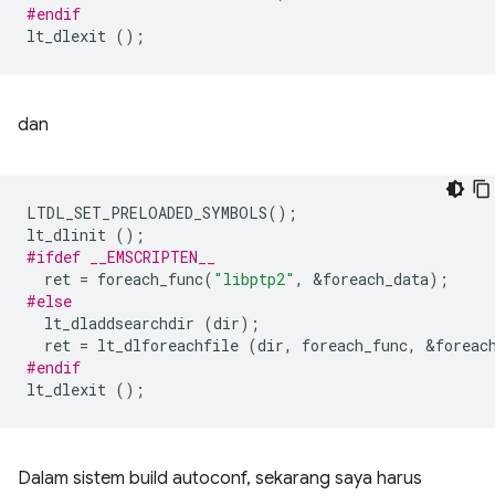
#endif
lt_dlexit
();
dan
LTDL_SET_PRELOADED_SYMBOLS
();
lt_dlinit
();
#ifdef __EMSCRIPTEN__
ret
=
foreach_func
(
"libptp2"
,
&
foreach_data
);
#else
lt_dladdsearchdir
(
dir
);
ret
=
lt_dlforeachfile
(
dir
,
foreach_func
,
&
foreac
#endif
lt_dlexit
();
Dalam sistem build autoconf, sekarang saya harus