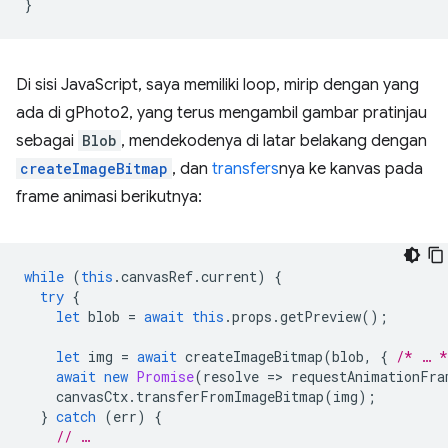
}
Di sisi JavaScript, saya memiliki loop, mirip dengan yang
ada di gPhoto2, yang terus mengambil gambar pratinjau
sebagai
Blob
, mendekodenya di latar belakang dengan
createImageBitmap
, dan
transfers
nya ke kanvas pada
frame animasi berikutnya:
while
(
this
.
canvasRef
.
current
)
{
try
{
let
blob
=
await
this
.
props
.
getPreview
();
let
img
=
await
createImageBitmap
(
blob
,
{
/* … *
await
new
Promise
(
resolve
=
>
requestAnimationFra
canvasCtx
.
transferFromImageBitmap
(
img
);
}
catch
(
err
)
{
// …