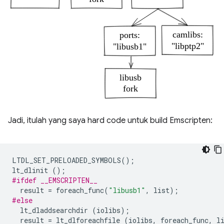
Jadi, itulah yang saya hard code untuk build Emscripten:
LTDL_SET_PRELOADED_SYMBOLS
();
lt_dlinit
();
#ifdef __EMSCRIPTEN__
result
=
foreach_func
(
"libusb1"
,
list
);
#else
lt_dladdsearchdir
(
iolibs
);
result
=
lt_dlforeachfile
(
iolibs
,
foreach_func
,
l