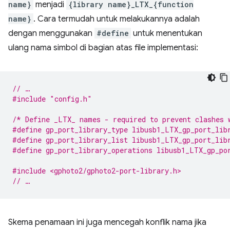
name}
menjadi
{library name}_LTX_{function
name}
. Cara termudah untuk melakukannya adalah
dengan menggunakan
#define
untuk menentukan
ulang nama simbol di bagian atas file implementasi:
// …
#include
"config.h"
/* Define _LTX_ names - required to prevent clashes 
#define gp_port_library_type libusb1_LTX_gp_port_lib
#define gp_port_library_list libusb1_LTX_gp_port_lib
#define gp_port_library_operations libusb1_LTX_gp_po
#include <gphoto2/gphoto2-port-library.h>
// …
Skema penamaan ini juga mencegah konflik nama jika