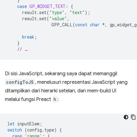
}
case
GP_WIDGET_TEXT
:
{
result
.
set
(
"type"
,
"text"
);
result
.
set
(
"value"
,
GPP_CALL
(
const
char
*
,
gp_widget_g
break
;
}
// …
Di sisi JavaScript, sekarang saya dapat memanggil
configToJS
, menelusuri representasi JavaScript yang
ditampilkan dari hierarki setelan, dan mem-build UI
melalui fungsi Preact
h
:
let
inputElem
;
switch
(
config
.
type
)
{
case
'range'
:
{