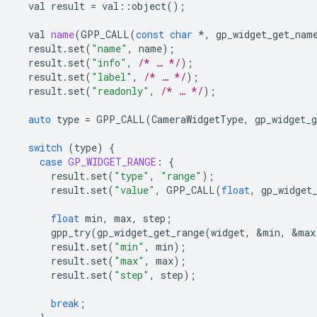
val
result
=
val
::
object
();
val
name
(
GPP_CALL
(
const
char
*
,
gp_widget_get_nam
result
.
set
(
"name"
,
name
);
result
.
set
(
"info"
,
/* … */
);
result
.
set
(
"label"
,
/* … */
);
result
.
set
(
"readonly"
,
/* … */
);
auto
type
=
GPP_CALL
(
CameraWidgetType
,
gp_widget_g
switch
(
type
)
{
case
GP_WIDGET_RANGE
:
{
result
.
set
(
"type"
,
"range"
);
result
.
set
(
"value"
,
GPP_CALL
(
float
,
gp_widget
float
min
,
max
,
step
;
gpp_try
(
gp_widget_get_range
(
widget
,
&
min
,
&
max
result
.
set
(
"min"
,
min
);
result
.
set
(
"max"
,
max
);
result
.
set
(
"step"
,
step
);
break
;