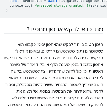
const
isPersisted
=
await
navigator
.
storage
.
persis
console
.
log
(
`Persisted storage granted: 
${
isPersis
}
מתי כדאי לבקש אחסון מתמיד?
הזמן הטוב ביותר לבקש שהאחסון יסומן כקבוע הוא
כששומרים נתוני משתמשים קריטיים, ובאופן אידיאלי
הבקשה צריכה להיות עטופה בתנועת משתמש. אל תבקשו
אחסון מתמיד בזמן טעינת הדף או בקוד אחר של טעינה
ראשונית, כי יכול להיות שהדפדפן יציג למשתמש בקשה
לקבלת הרשאה. אם המשתמש לא עושה שום דבר שהוא
חושב שצריך לשמור, ההנחיה עשויה להיות מבלבלת, וסביר
להניח שהוא ידחה את הבקשה. בנוסף, אל תציגו את
ההנחיה לעיתים קרובות מדי. אם המשתמש החליט לא
להעניק הרשאה, אל תציגו שוב את ההודעה מיד בשמירה