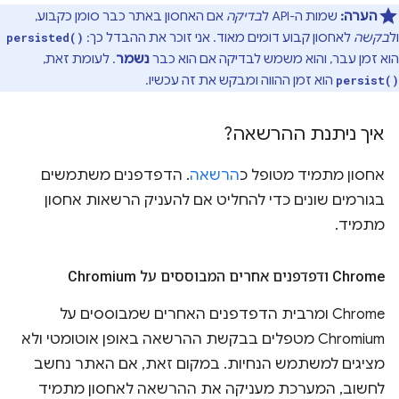
הערה:
שמות ה-API ל
בדיקה
אם האחסון באתר כבר סומן כקבוע,
ול
בקשה
לאחסון קבוע דומים מאוד. אני זוכר את ההבדל כך:
persisted()
הוא זמן עבר, והוא משמש לבדיקה אם הוא כבר
נשמר
. לעומת זאת,
הוא זמן ההווה ומבקש את זה עכשיו.
persist()
איך ניתנת ההרשאה?
אחסון מתמיד מטופל כ
הרשאה
. הדפדפנים משתמשים
בגורמים שונים כדי להחליט אם להעניק הרשאות אחסון
מתמיד.
Chrome ודפדפנים אחרים המבוססים על Chromium
Chrome ומרבית הדפדפנים האחרים שמבוססים על
Chromium מטפלים בבקשת ההרשאה באופן אוטומטי ולא
מציגים למשתמש הנחיות. במקום זאת, אם האתר נחשב
לחשוב, המערכת מעניקה את ההרשאה לאחסון מתמיד