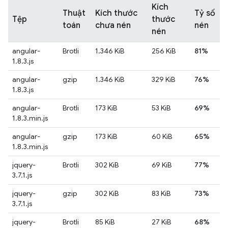
Kích
Thuật
Kích thước
Tỷ số
Tệp
thước
toán
chưa nén
nén
nén
angular-
Brotli
1.346 KiB
256 KiB
81%
1.8.3.js
angular-
gzip
1.346 KiB
329 KiB
76%
1.8.3.js
angular-
Brotli
173 KiB
53 KiB
69%
1.8.3.min.js
angular-
gzip
173 KiB
60 KiB
65%
1.8.3.min.js
jquery-
Brotli
302 KiB
69 KiB
77%
3.7.1.js
jquery-
gzip
302 KiB
83 KiB
73%
3.7.1.js
jquery-
Brotli
85 KiB
27 KiB
68%