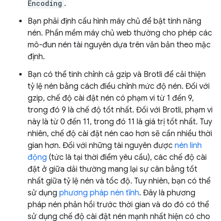
Encoding
.
Bạn phải định cấu hình máy chủ để bật tính năng
nén. Phần mềm máy chủ web thường cho phép các
mô-đun nén tài nguyên dựa trên văn bản theo mặc
định.
Bạn có thể tinh chỉnh cả gzip và Brotli để cải thiện
tỷ lệ nén bằng cách điều chỉnh mức độ nén. Đối với
gzip, chế độ cài đặt nén có phạm vi từ 1 đến 9,
trong đó 9 là chế độ tốt nhất. Đối với Brotli, phạm vi
này là từ 0 đến 11, trong đó 11 là giá trị tốt nhất. Tuy
nhiên, chế độ cài đặt nén cao hơn sẽ cần nhiều thời
gian hơn. Đối với những tài nguyên được
nén linh
động
(tức là tại thời điểm yêu cầu), các chế độ cài
đặt ở giữa dải thường mang lại sự cân bằng tốt
nhất giữa tỷ lệ nén và tốc độ. Tuy nhiên, bạn có thể
sử dụng
phương pháp nén tĩnh
. Đây là phương
pháp nén phản hồi trước thời gian và do đó có thể
sử dụng chế độ cài đặt nén mạnh nhất hiện có cho