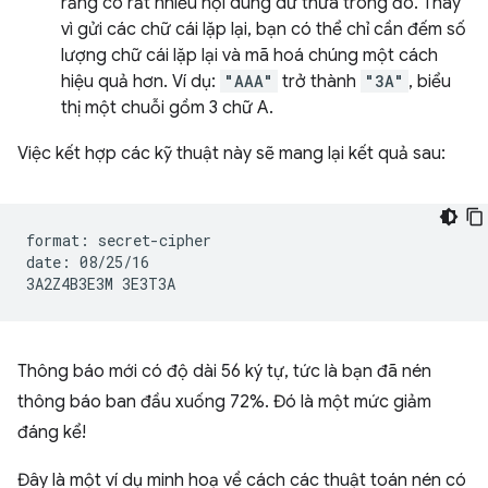
rằng có rất nhiều nội dung dư thừa trong đó. Thay
vì gửi các chữ cái lặp lại, bạn có thể chỉ cần đếm số
lượng chữ cái lặp lại và mã hoá chúng một cách
hiệu quả hơn. Ví dụ:
"AAA"
trở thành
"3A"
, biểu
thị một chuỗi gồm 3 chữ A.
Việc kết hợp các kỹ thuật này sẽ mang lại kết quả sau:
format: secret-cipher

date: 08/25/16

Thông báo mới có độ dài 56 ký tự, tức là bạn đã nén
thông báo ban đầu xuống 72%. Đó là một mức giảm
đáng kể!
Đây là một ví dụ minh hoạ về cách các thuật toán nén có