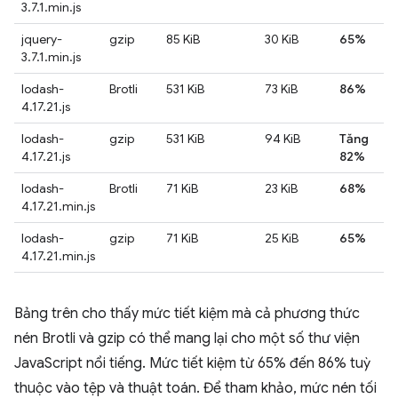
3.7.1.min.js
jquery-
gzip
85 KiB
30 KiB
65%
3.7.1.min.js
lodash-
Brotli
531 KiB
73 KiB
86%
4.17.21.js
lodash-
gzip
531 KiB
94 KiB
Tăng
4.17.21.js
82%
lodash-
Brotli
71 KiB
23 KiB
68%
4.17.21.min.js
lodash-
gzip
71 KiB
25 KiB
65%
4.17.21.min.js
Bảng trên cho thấy mức tiết kiệm mà cả phương thức
nén Brotli và gzip có thể mang lại cho một số thư viện
JavaScript nổi tiếng. Mức tiết kiệm từ 65% đến 86% tuỳ
thuộc vào tệp và thuật toán. Để tham khảo, mức nén tối