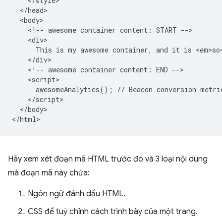
    </style>

  </head>

  <body>

    <!-- awesome container content: START -->

    <div>

      This is my awesome container, and it is <em>so<
    </div>

    <!-- awesome container content: END -->

    <script>

      awesomeAnalytics(); // Beacon conversion metric
    </script>

  </body>

Hãy xem xét đoạn mã HTML trước đó và 3 loại nội dung
mà đoạn mã này chứa:
Ngôn ngữ đánh dấu HTML.
CSS để tuỳ chỉnh cách trình bày của một trang.