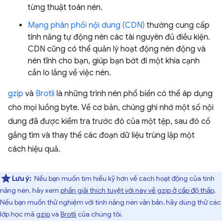
từng thuật toán nén.
Mạng phân phối nội dung (CDN)
thường cung cấp
tính năng tự động nén các tài nguyên đủ điều kiện.
CDN cũng có thể quản lý hoạt động nén động và
nén tĩnh cho bạn, giúp bạn bớt đi một khía cạnh
cần lo lắng về việc nén.
gzip
và
Brotli
là những trình nén phổ biến có thể áp dụng
cho mọi luồng byte. Về cơ bản, chúng ghi nhớ một số nội
dung đã được kiểm tra trước đó của một tệp, sau đó cố
gắng tìm và thay thế các đoạn dữ liệu trùng lặp một
cách hiệu quả.
Lưu ý:
Nếu bạn muốn tìm hiểu kỹ hơn về cách hoạt động của tính
năng nén, hãy xem
phần giải thích tuyệt vời này về gzip ở cấp độ thấp
.
Nếu bạn muốn thử nghiệm với tính năng nén văn bản, hãy dùng thử các
lớp học mã
gzip
và
Brotli
của chúng tôi.