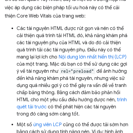
việc áp dụng các biện pháp tối ưu hoá này có thể cải
thiện Core Web Vitals của trang web:
Các tài nguyên HTML được rút gọn và nén có thể
cải thiện quá trình tải HTML đó, khả năng khám phá
các tài nguyên phụ của HTML và do đó cải thiện
quá trình tải các tài nguyên phụ. Điều này có thể
mang lại lợi ích cho
Nội dung lớn nhất hiển thị (LCP)
của một trang. Mặc dù bạn có thể sử dụng các gợi
ý về tài nguyên như
rel="preload"
để ảnh hưởng
đến khả năng khám phá tài nguyên, nhưng việc sử
dụng quá nhiều gợi ý có thể gây ra vấn đề về tranh
chấp băng thông. Bằng cách đảm bảo phản hồi
HTML cho một yêu cầu điều hướng được nén,
trình
quét tải trước
có thể phát hiện các tài nguyên
trong đó càng sớm càng tốt.
Một số
ứng viên LCP
cũng có thể được tải sớm hơn
bằng cách sử dụng tính năng nén. Ví dụ: hình ảnh