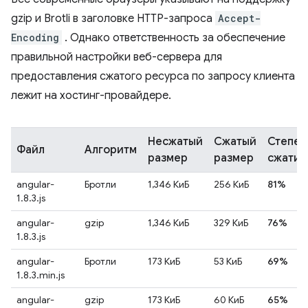
gzip и Brotli в заголовке HTTP-запроса
Accept-
Encoding
. Однако ответственность за обеспечение
правильной настройки веб-сервера для
предоставления сжатого ресурса по запросу клиента
лежит на хостинг-провайдере.
Несжатый
Сжатый
Степен
Файл
Алгоритм
размер
размер
сжатия
angular-
Бротли
1,346 КиБ
256 КиБ
81%
1.8.3.js
angular-
gzip
1,346 КиБ
329 КиБ
76%
1.8.3.js
angular-
Бротли
173 КиБ
53 КиБ
69%
1.8.3.min.js
angular-
gzip
173 КиБ
60 КиБ
65%