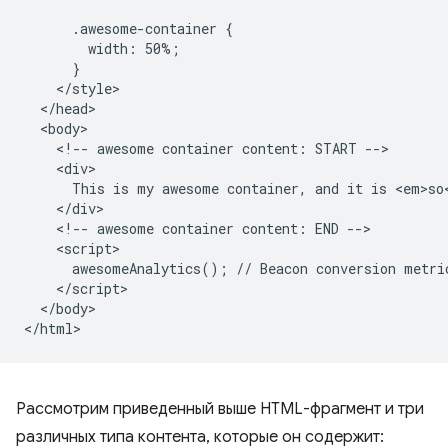
      .awesome-container {

        width: 50%;

      }

    </style>

  </head>

  <body>

    <!-- awesome container content: START -->

    <div>

      This is my awesome container, and it is <em>so<
    </div>

    <!-- awesome container content: END -->

    <script>

      awesomeAnalytics(); // Beacon conversion metric
    </script>

  </body>

Рассмотрим приведенный выше HTML-фрагмент и три
различных типа контента, которые он содержит: