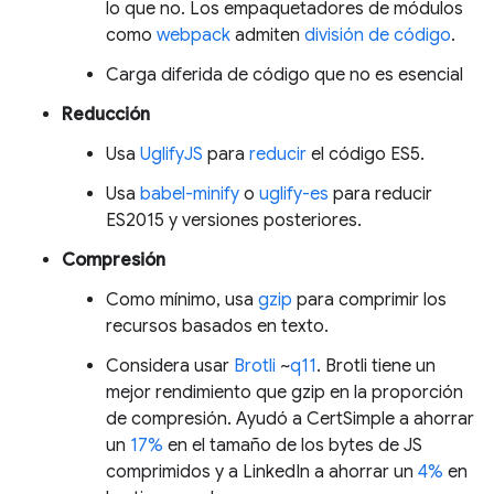
lo que no. Los empaquetadores de módulos
como
webpack
admiten
división de código
.
Carga diferida de código que no es esencial
Reducción
Usa
UglifyJS
para
reducir
el código ES5.
Usa
babel-minify
o
uglify-es
para reducir
ES2015 y versiones posteriores.
Compresión
Como mínimo, usa
gzip
para comprimir los
recursos basados en texto.
Considera usar
Brotli
~
q11
. Brotli tiene un
mejor rendimiento que gzip en la proporción
de compresión. Ayudó a CertSimple a ahorrar
un
17%
en el tamaño de los bytes de JS
comprimidos y a LinkedIn a ahorrar un
4%
en