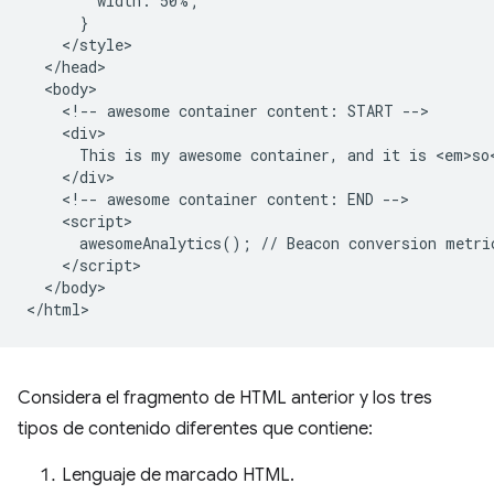
        width: 50%;

      }

    </style>

  </head>

  <body>

    <!-- awesome container content: START -->

    <div>

      This is my awesome container, and it is <em>so<
    </div>

    <!-- awesome container content: END -->

    <script>

      awesomeAnalytics(); // Beacon conversion metric
    </script>

  </body>

Considera el fragmento de HTML anterior y los tres
tipos de contenido diferentes que contiene:
Lenguaje de marcado HTML.