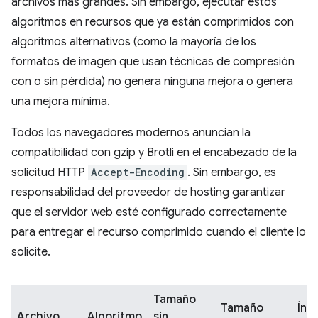
archivos más grandes. Sin embargo, ejecutar estos
algoritmos en recursos que ya están comprimidos con
algoritmos alternativos (como la mayoría de los
formatos de imagen que usan técnicas de compresión
con o sin pérdida) no genera ninguna mejora o genera
una mejora mínima.
Todos los navegadores modernos anuncian la
compatibilidad con gzip y Brotli en el encabezado de la
solicitud HTTP
Accept-Encoding
. Sin embargo, es
responsabilidad del proveedor de hosting garantizar
que el servidor web esté configurado correctamente
para entregar el recurso comprimido cuando el cliente lo
solicite.
Tamaño
Tamaño
Índ
Archivo
Algoritmo
sin