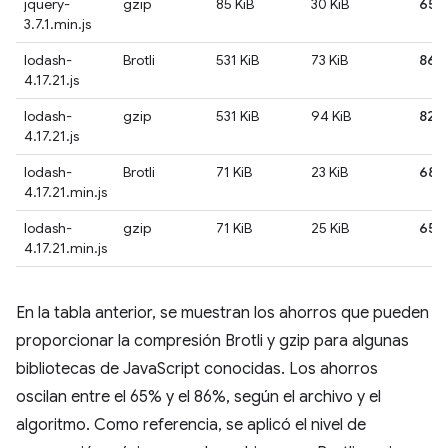
jquery-
gzip
85 KiB
30 KiB
65
3.7.1.min.js
lodash-
Brotli
531 KiB
73 KiB
86
4.17.21.js
lodash-
gzip
531 KiB
94 KiB
82%
4.17.21.js
lodash-
Brotli
71 KiB
23 KiB
68
4.17.21.min.js
lodash-
gzip
71 KiB
25 KiB
65
4.17.21.min.js
En la tabla anterior, se muestran los ahorros que pueden
proporcionar la compresión Brotli y gzip para algunas
bibliotecas de JavaScript conocidas. Los ahorros
oscilan entre el 65% y el 86%, según el archivo y el
algoritmo. Como referencia, se aplicó el nivel de