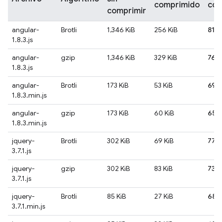
comprimido
com
comprimir
angular-
Brotli
1,346 KiB
256 KiB
81%
1.8.3.js
angular-
gzip
1,346 KiB
329 KiB
76%
1.8.3.js
angular-
Brotli
173 KiB
53 KiB
69
1.8.3.min.js
angular-
gzip
173 KiB
60 KiB
65
1.8.3.min.js
jquery-
Brotli
302 KiB
69 KiB
77%
3.7.1.js
jquery-
gzip
302 KiB
83 KiB
73%
3.7.1.js
jquery-
Brotli
85 KiB
27 KiB
68
3.7.1.min.js