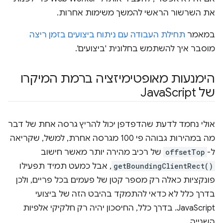
את השרשור הראשי להמשך משימות אחרות.
במאמר
תחילת העבודה עם ניתוח ביצועים בזמן ריצה
מוסבר איך להשתמש בחלונית 'ביצועים'.
הימנעות מאופטימיזציה ברמת המיקרו
של Java
Script
אולי נחמד לדעת שהדפדפן יכול להריץ גרסה אחת של דבר
מה במהירות גבוהה פי 100 מגרסה אחרת, למשל, שקריאה
ל-
offsetTop
של רכיב מהירה יותר מאשר חישוב
getBoundingClientRect()
, אבל כמעט תמיד תפעילו
פונקציות כאלה רק מספר קטן של פעמים בכל פריים, ולכן
בדרך כלל לא כדאי להתמקד בהיבט הזה של ביצועי
JavaScript. בדרך כלל, החיסכון יהיה רק חלקיקי אלפיות
השנייה.