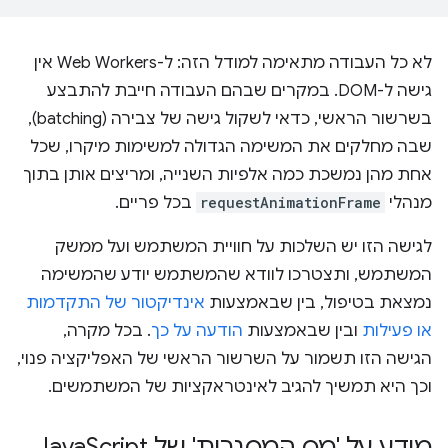
לא כל העבודה מתאימה למודל הזה: ל-Web Workers אין
גישה ל-DOM. במקרים שבהם העבודה חייבת להתבצע
בשרשור הראשי, כדאי לשקול גישה של צבירה (batching),
שבה מחלקים את המשימה הגדולה למשימות מיקרו, שכל
אחת מהן נמשכת כמה אלפיות השנייה, ומריצים אותן בתוך
מנהלי
requestAnimationFrame
בכל פריים.
לגישה הזו יש השלכות על חוויית המשתמש ועל ממשק
המשתמש, ותצטרכו לוודא שהמשתמש יודע שהמשימה
נמצאת בטיפול, בין שבאמצעות
אינדיקטור של התקדמות
או פעילות
ובין שבאמצעות
הודעה על כך
. בכל מקרה,
הגישה הזו תשמור על השרשור הראשי של האפליקציה פנוי,
וכך היא תמשיך להגיב לאינטראקציות של המשתמשים.
מידע על 'מס המסגרות' של Java
Script