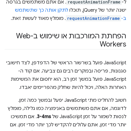
ל-
requestAnimationFrame
. אם אתם משתמשים בגרסה
ישנה יותר של jQuery, תוכלו
לתקן אותה כך שתשתמש
ב-
requestAnimationFrame
. מומלץ מאוד לעשות זאת.
הפחתת המורכבות או שימוש ב-Web
Workers
JavaScript פועל בשרשור הראשי של הדפדפן, לצד חישובי
סגנונות, פריסה ובמקרים רבים גם צביעה. אם קוד ה-
JavaScript פועל במשך זמן רב, הוא יחסום את המשימות
האחרות האלה, ויכול להיות שחלק מהפריימים יאבדו.
חשוב להחליט מתי JavaScript יפעל ובמשך כמה זמן.
לדוגמה, אם אתם משתמשים באנימציה כמו גלילה, מומלץ
לנסות לשמור על זמן JavaScript של
3-4ms
. אם תמשיכו
יותר מדי זמן, אתם עלולים להקדיש לכך יותר מדי זמן. אם