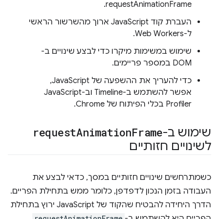
requestAnimationFrame.
העברת קוד JavaScript ארוך מהשרשור הראשי
ל-Web Workers.
שימוש במשימות מיקרו כדי לבצע שינויים ב-
DOM במספר פריימים.
כדי להעריך את ההשפעה של JavaScript,
אפשר להשתמש ב-Timeline וב-JavaScript
Profiler בכלי הפיתוח של Chrome.
שימוש ב-
Frame
Animation
request
לשינויים חזותיים
כשמתרחשים שינויים חזותיים במסך, כדאי לבצע את
העבודה בזמן הנכון לדפדפן, כלומר ממש בתחילת הפריים.
הדרך היחידה להבטיח שהקוד של JavaScript ירוץ בתחילת
הפריים היא להשתמש ב-
requestAnimationFrame
.