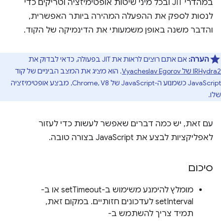
במהדרי JIT ובכל מיני שיטות אופטימיזציה וטריקים כדי
לנסות לספק את ההפעלה המהירה ביותר האפשרית,
והדבר משנה באופן משמעותי את הדינמיקה של הקוד.
הערה:
אם אתם רוצים לראות את JIT בפעולה, כדאי לבדוק את
IRHydra2 של Vyacheslav Egorov
. הוא מציג את המצב הביניים של קוד
JavaScript כשמנוע ה-JavaScript של Chrome, V8, מבצע אופטימיזציה
שלו.
עם זאת, יש כמה דברים שאפשר לעשות כדי לעזור
לאפליקציות לבצע את JavaScript בצורה טובה.
סיכום
מומלץ להימנע משימוש ב-setTimeout או ב-
setInterval לעדכונים חזותיים. במקום זאת,
תמיד צריך להשתמש ב-