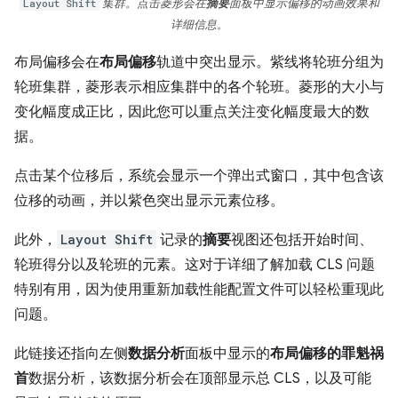
Layout Shift
集群。点击菱形会在
摘要
面板中显示偏移的动画效果和
详细信息。
布局偏移会在
布局偏移
轨道中突出显示。紫线将轮班分组为
轮班集群，菱形表示相应集群中的各个轮班。菱形的大小与
变化幅度成正比，因此您可以重点关注变化幅度最大的数
据。
点击某个位移后，系统会显示一个弹出式窗口，其中包含该
位移的动画，并以紫色突出显示元素位移。
此外，
Layout Shift
记录的
摘要
视图还包括开始时间、
轮班得分以及轮班的元素。这对于详细了解加载 CLS 问题
特别有用，因为使用重新加载性能配置文件可以轻松重现此
问题。
此链接还指向左侧
数据分析
面板中显示的
布局偏移的罪魁祸
首
数据分析，该数据分析会在顶部显示总 CLS，以及可能