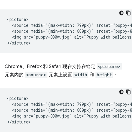
<picture>

  <source media="(max-width: 799px)" srcset="puppy-4
  <source media="(min-width: 800px)" srcset="puppy-8
  <img src="puppy-800w.jpg" alt="Puppy with balloons"
Chrome、Firefox 和 Safari 现在支持在给定
<picture>
元素内的
<source>
元素上设置
width
和
height
：
<picture>

  <source media="(max-width: 799px)" srcset="puppy-4
  <source media="(min-width: 800px)" srcset="puppy-8
  <img src="puppy-800w.jpg" alt="Puppy with balloons