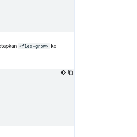
tetapkan
<flex-grow>
ke