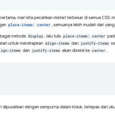
s' pertama, mari kita pecahkan misteri terbesar di semua CSS
ngan
place-items: center
, semuanya lebih mudah dari yang 
bagai metode
display
, lalu tulis
place-items: center
pada
atan untuk menetapkan
align-items
dan
justify-items
se
lign-items
dan
justify-items
akan disetel ke
center
.
 dipusatkan dengan sempurna dalam induk, terlepas dari ukura