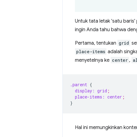
Untuk tata letak 'satu bari
ingin Anda tahu bahwa de
Pertama, tentukan
grid
se
place-items
adalah singk
menyetelnya ke
center
,
a
.parent
{
display:
grid
;
place-items:
center
;
}
Hal ini memungkinkan konten