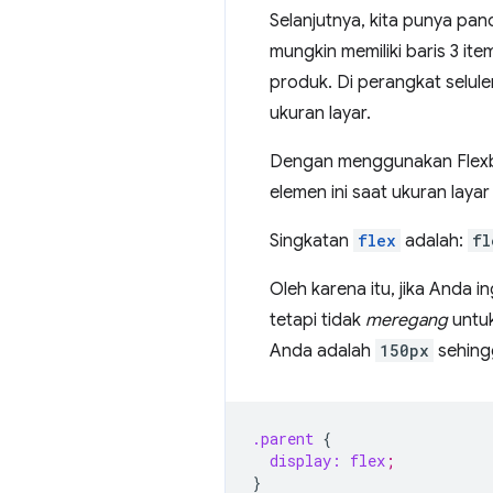
Selanjutnya, kita punya pan
mungkin memiliki baris 3 it
produk. Di perangkat selule
ukuran layar.
Dengan menggunakan Flexbo
elemen ini saat ukuran layar
Singkatan
flex
adalah:
fl
Oleh karena itu, jika Anda i
tetapi tidak
meregang
untuk
Anda adalah
150px
sehingg
.parent
{
display:
flex
;
}