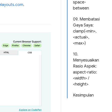
space-
nelayouts.com
.
between
09. Membatasi
Gaya Saya:
clamp(<min>,
<actual>,
<max>)
10.
Menyesuaikan
Rasio Aspek:
aspect-ratio:
<width> /
<height>
Kesimpulan