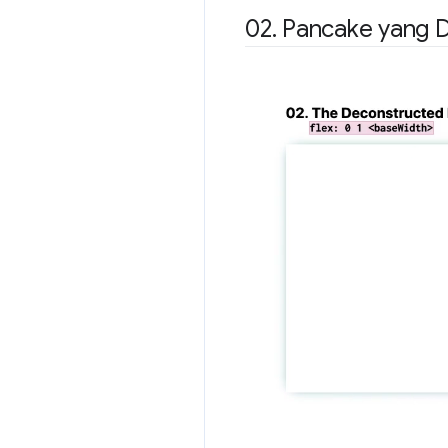
02
.
Pancake yang D