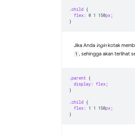
.child
{
flex:
0
1
150
px
;
}
Jika Anda
ingin
kotak memben
1
, sehingga akan terlihat s
.parent
{
display:
flex
;
}
.child
{
flex:
1
1
150
px
;
}