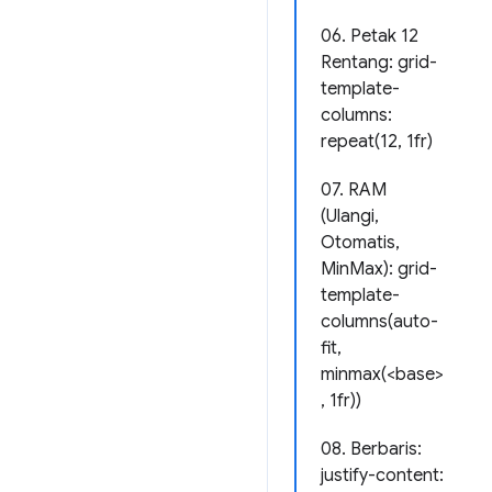
06. Petak 12
Rentang: grid-
template-
columns:
repeat(12, 1fr)
07. RAM
(Ulangi,
Otomatis,
MinMax): grid-
template-
columns(auto-
fit,
minmax(<base>
, 1fr))
08. Berbaris:
justify-content: