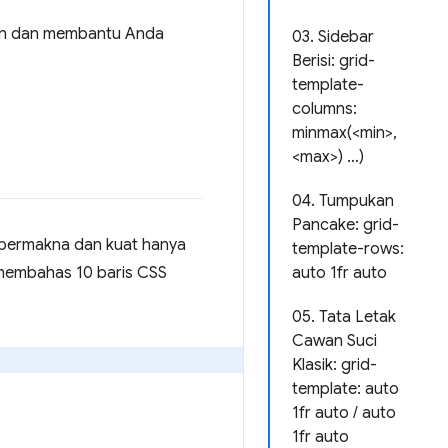
ian dan membantu Anda
03. Sidebar
Berisi: grid-
template-
columns:
minmax(<min>,
<max>) …)
04. Tumpukan
Pancake: grid-
 bermakna dan kuat hanya
template-rows:
 membahas 10 baris CSS
auto 1fr auto
05. Tata Letak
Cawan Suci
Klasik: grid-
template: auto
1fr auto / auto
1fr auto