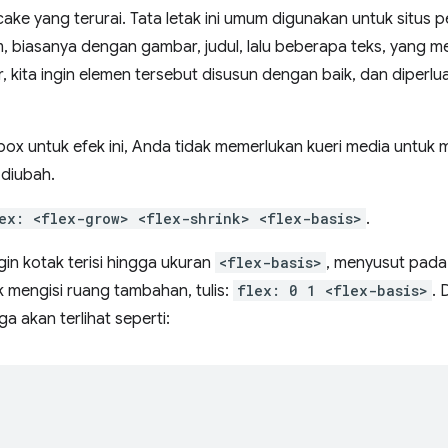
cake yang terurai. Tata letak ini umum digunakan untuk situs 
em, biasanya dengan gambar, judul, lalu beberapa teks, yang m
r, kita ingin elemen tersebut disusun dengan baik, dan diperl
x untuk efek ini, Anda tidak memerlukan kueri media untu
 diubah.
ex: <flex-grow> <flex-shrink> <flex-basis>
.
ngin kotak terisi hingga ukuran
<flex-basis>
, menyusut pada 
 mengisi ruang tambahan, tulis:
flex: 0 1 <flex-basis>
. 
a akan terlihat seperti: