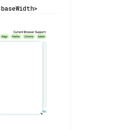
<base
Width>