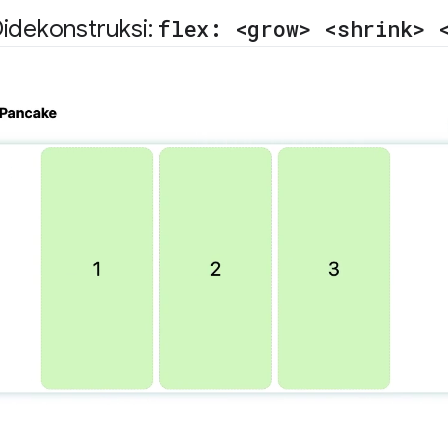
idekonstruksi:
flex: <grow> <shrink> 