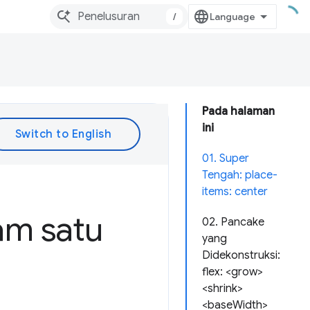
/
Pada halaman
ini
01. Super
Tengah: place-
items: center
am satu
02. Pancake
yang
Didekonstruksi:
flex: <grow>
<shrink>
<baseWidth>