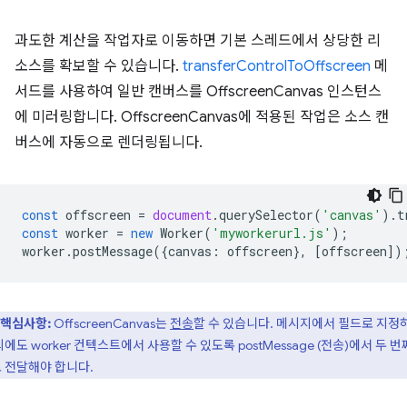
과도한 계산을 작업자로 이동하면 기본 스레드에서 상당한 리
소스를 확보할 수 있습니다.
transferControlToOffscreen
메
서드를 사용하여 일반 캔버스를 OffscreenCanvas 인스턴스
에 미러링합니다. OffscreenCanvas에 적용된 작업은 소스 캔
버스에 자동으로 렌더링됩니다.
const
offscreen
=
document
.
querySelector
(
'canvas'
).
t
const
worker
=
new
Worker
(
'myworkerurl.js'
);
worker
.
postMessage
({
canvas
:
offscreen
},
[
offscreen
])
핵심사항:
OffscreenCanvas는
전송
할 수 있습니다. 메시지에서 필드로 지정
외에도 worker 컨텍스트에서 사용할 수 있도록 postMessage (전송)에서 두 번
 전달해야 합니다.