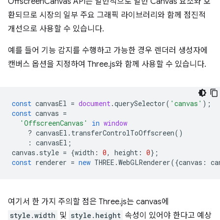
OffscreenCanvas API는 일반적으로 일반 Canvas 요소와 호
환되므로 시장의 일부 주요 그래픽 라이브러리와 함께 점진적
개선으로 사용할 수 있습니다.
예를 들어 기능 감지를 수행하고 가능한 경우 렌더러 생성자에
캔버스 옵션을 지정하여 Three.js와 함께 사용할 수 있습니다.
const
canvasEl
=
document
.
querySelector
(
'canvas'
);
const
canvas
=
'OffscreenCanvas'
in
window
?
canvasEl
.
transferControlToOffscreen
()
:
canvasEl
;
canvas
.
style
=
{
width
:
0
,
height
:
0
};
const
renderer
=
new
THREE
.
WebGLRenderer
({
canvas
:
ca
여기서 한 가지 주의할 점은 Three.js는 canvas에
style.width
및
style.height
속성이 있어야 한다고 예상