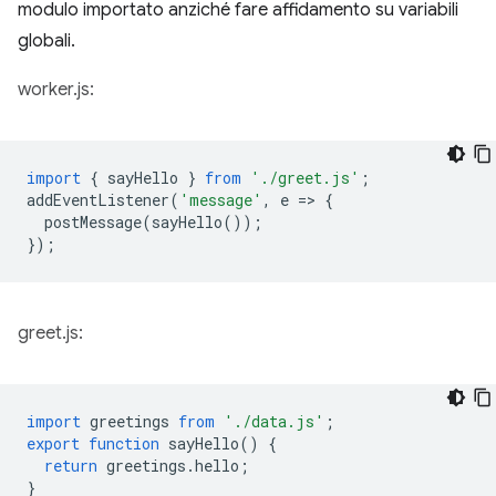
modulo importato anziché fare affidamento su variabili
globali.
worker.js:
import
{
sayHello
}
from
'./greet.js'
;
addEventListener
(
'message'
,
e
=
>
{
postMessage
(
sayHello
());
});
greet.js:
import
greetings
from
'./data.js'
;
export
function
sayHello
()
{
return
greetings
.
hello
;
}