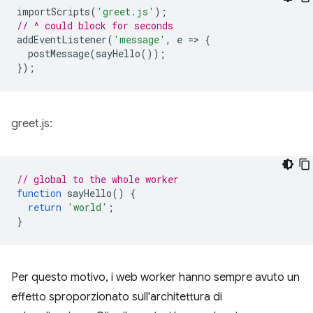
importScripts
(
'greet.js'
);
// ^ could block for seconds
addEventListener
(
'message'
,
e
=
>
{
postMessage
(
sayHello
());
});
greet.js:
// global to the whole worker
function
sayHello
()
{
return
'world'
;
}
Per questo motivo, i web worker hanno sempre avuto un
effetto sproporzionato sull'architettura di