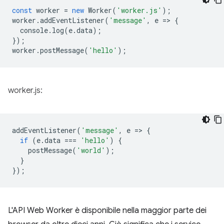
const
worker
=
new
Worker
(
'worker.js'
);
worker
.
addEventListener
(
'message'
,
e
=
>
{
console
.
log
(
e
.
data
);
});
worker
.
postMessage
(
'hello'
);
worker.js:
addEventListener
(
'message'
,
e
=
>
{
if
(
e
.
data
===
'hello'
)
{
postMessage
(
'world'
);
}
});
L'API Web Worker è disponibile nella maggior parte dei